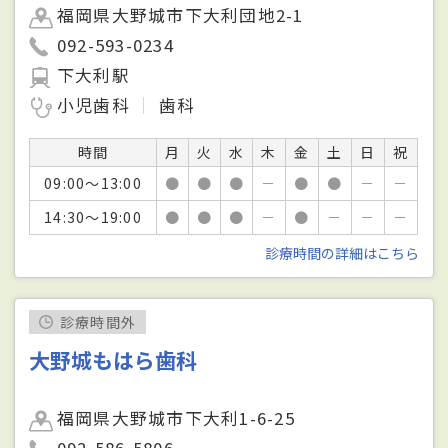
福岡県大野城市下大利団地2-1
092-593-0234
下大利駅
小児歯科
歯科
時間
月
火
水
木
金
土
日
祝
09:00～13:00
●
●
●
－
●
●
－
－
14:30～19:00
●
●
●
－
●
－
－
－
診療時間の詳細はこちら
診療時間外
大野城もはら歯科
福岡県大野城市下大利1-6-25
092-586-5806