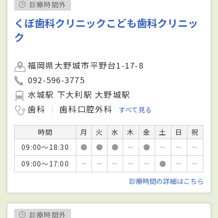
診療時間外
くぼ歯科クリニックこども歯科クリニッ
ク
福岡県大野城市平野台1-17-8
092-596-3775
水城駅 下大利駅 大野城駅
歯科
歯科口腔外科
すべて見る
時間
月
火
水
木
金
土
日
祝
09:00～18:30
●
●
●
－
●
－
－
－
09:00～17:00
－
－
－
－
－
●
－
－
診療時間の詳細はこちら
診療時間外