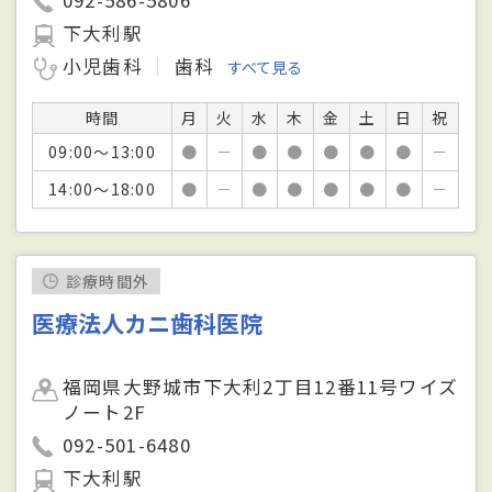
下大利駅
小児歯科
歯科
すべて見る
時間
月
火
水
木
金
土
日
祝
09:00～13:00
●
－
●
●
●
●
●
－
14:00～18:00
●
－
●
●
●
●
●
－
診療時間外
医療法人カニ歯科医院
福岡県大野城市下大利2丁目12番11号ワイズ
ノート2F
092-501-6480
下大利駅