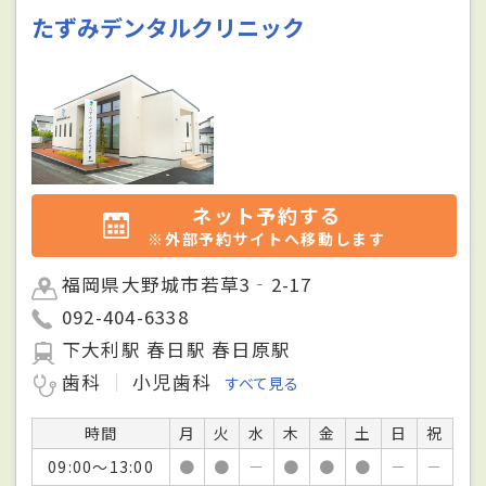
たずみデンタルクリニック
ネット予約する
※外部予約サイトへ移動します
福岡県大野城市若草3‐2-17
092-404-6338
下大利駅 春日駅 春日原駅
歯科
小児歯科
すべて見る
時間
月
火
水
木
金
土
日
祝
09:00～13:00
●
●
－
●
●
●
－
－