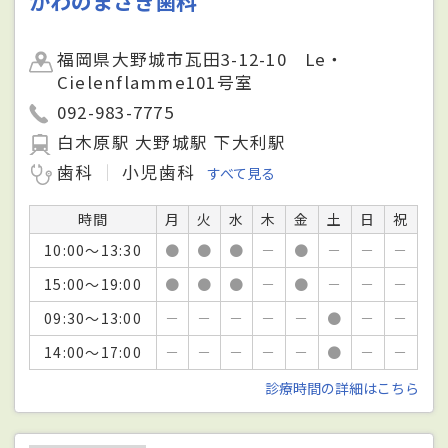
かわのまさき歯科
福岡県大野城市瓦田3-12-10 Le・
Cielenflamme101号室
092-983-7775
白木原駅 大野城駅 下大利駅
歯科
小児歯科
すべて見る
時間
月
火
水
木
金
土
日
祝
10:00～13:30
●
●
●
－
●
－
－
－
15:00～19:00
●
●
●
－
●
－
－
－
09:30～13:00
－
－
－
－
－
●
－
－
14:00～17:00
－
－
－
－
－
●
－
－
診療時間の詳細はこちら