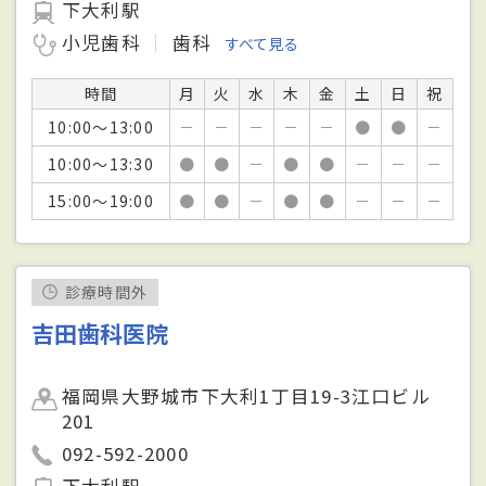
下大利駅
小児歯科
歯科
すべて見る
時間
月
火
水
木
金
土
日
祝
10:00～13:00
－
－
－
－
－
●
●
－
10:00～13:30
●
●
－
●
●
－
－
－
15:00～19:00
●
●
－
●
●
－
－
－
診療時間外
吉田歯科医院
福岡県大野城市下大利1丁目19-3江口ビル
201
092-592-2000