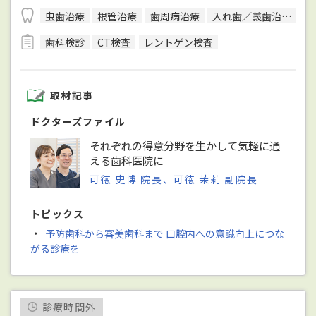
虫歯治療
根管治療
歯周病治療
入れ歯／義歯治療
P
歯科検診
CT検査
レントゲン検査
取材記事
ドクターズファイル
それぞれの得意分野を生かして気軽に通
える歯科医院に
可徳 史博 院長、可徳 茉莉 副院長
トピックス
・
予防歯科から審美歯科まで 口腔内への意識向上につな
がる診療を
診療時間外