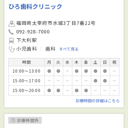
ひろ歯科クリニック
福岡県太宰府市水城3丁目7番22号
092-928-7000
下大利駅
小児歯科
歯科
すべて見る
時間
月
火
水
木
金
土
日
祝
10:00～13:00
●
●
－
●
●
●
●
－
15:00～17:00
－
－
－
－
－
●
●
－
15:00～20:00
●
●
－
●
●
－
－
－
診療時間の詳細はこちら
診療時間外