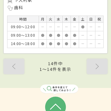
下大利駅
歯科
時間
月
火
水
木
金
土
日
祝
09:00～12:00
－
－
－
－
－
●
－
－
09:00～13:00
●
●
●
●
●
－
－
－
14:00～18:00
●
●
●
●
●
－
－
－
14件中
1〜14件を表示