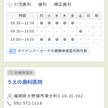
小児歯科
歯科
矯正歯科
時間
月
火
水
木
金
土
日
祝
09:30～12:30
●
●
●
●
●
－
－
－
09:30～13:00
－
－
－
－
－
●
－
－
14:00～19:00
●
●
●
●
●
－
－
－
マイナンバーカードの健康保険証利用可能
診療時間外
うえの歯科医院
福岡県大野城市東大利3-16-21-102
092-572-1118