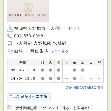
福岡県大野城市上大利2丁目10-1
092-558-8998
下大利駅 大野城駅 水城駅
歯科
矯正歯科
すべて見る
時間
月
火
水
木
金
土
日
祝
09:00～13:00
●
●
●
－
●
●
－
－
14:30～19:00
●
●
●
－
●
○
－
－
診療時間の詳細はこちら
感染症対策実施
女性医師在籍
バリアフリー対応
駐車場あり