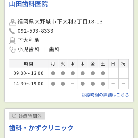
山田歯科医院
福岡県大野城市下大利2丁目18-13
092-593-8333
下大利駅
小児歯科
歯科
時間
月
火
水
木
金
土
日
祝
09:00～13:00
●
●
●
●
●
●
－
－
14:30～19:00
●
●
－
●
●
●
－
－
診療時間の詳細はこちら
診療時間外
歯科・かずクリニック