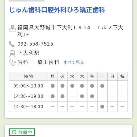
じゅん歯科口腔外科ひろ矯正歯科
福岡県大野城市下大利1-9-24 エルフ下大
利1F
092-558-7525
下大利駅
歯科
矯正歯科
すべて見る
時間
月
火
水
木
金
土
日
祝
09:00～13:00
●
●
●
●
●
●
－
－
14:30～19:00
●
●
－
●
●
－
－
－
14:30～18:00
－
－
－
－
－
●
－
－
診療中