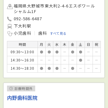
福岡県大野城市東大利2-4-6エスポワール
シャルム1F
092-586-6487
下大利駅
小児歯科
歯科
すべて見る
時間
月
火
水
木
金
土
日
祝
09:30～13:00
●
●
●
－
●
●
－
－
14:30～16:30
－
－
－
－
－
●
－
－
14:30～18:30
●
●
●
－
●
－
－
－
診療時間外
内野歯科医院