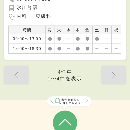
氷川台駅
内科
皮膚科
時間
月
火
水
木
金
土
日
祝
09:00～13:00
●
●
－
●
●
●
－
－
15:00～18:30
●
●
－
●
●
－
－
－
4件中
1〜4件を表示