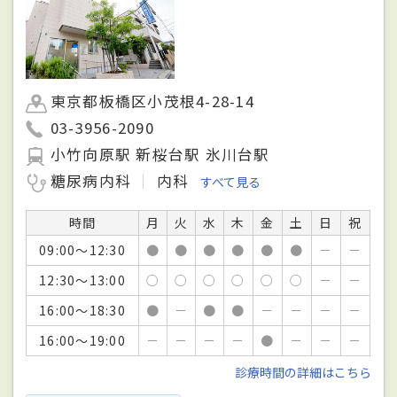
東京都板橋区小茂根4-28-14
03-3956-2090
小竹向原駅 新桜台駅 氷川台駅
糖尿病内科
内科
すべて見る
時間
月
火
水
木
金
土
日
祝
09:00～12:30
●
●
●
●
●
●
－
－
12:30～13:00
○
○
○
○
○
○
－
－
16:00～18:30
●
－
●
●
－
－
－
－
16:00～19:00
－
－
－
－
●
－
－
－
診療時間の詳細はこちら