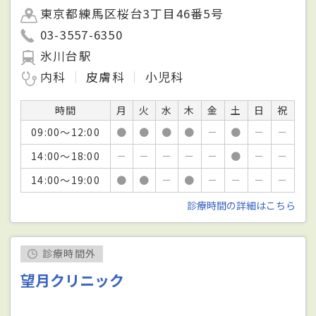
東京都練馬区桜台3丁目46番5号
03-3557-6350
氷川台駅
内科
皮膚科
小児科
時間
月
火
水
木
金
土
日
祝
09:00～12:00
●
●
●
●
－
●
－
－
14:00～18:00
－
－
－
－
－
●
－
－
14:00～19:00
●
●
－
●
－
－
－
－
診療時間の詳細はこちら
診療時間外
望月クリニック