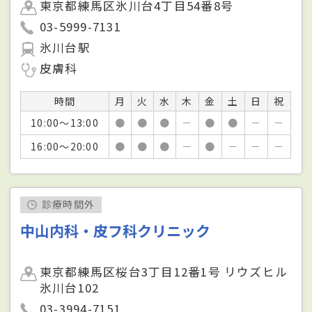
東京都練馬区氷川台4丁目54番8号
03-5999-7131
氷川台駅
皮膚科
時間
月
火
水
木
金
土
日
祝
10:00～13:00
●
●
●
－
●
●
－
－
16:00～20:00
●
●
●
－
●
－
－
－
診療時間外
中山内科・皮フ科クリニック
東京都練馬区桜台3丁目12番1号 リウズヒル
氷川台102
03-3994-7151