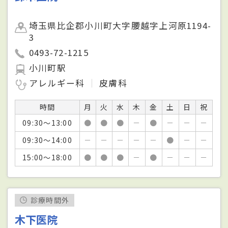
埼玉県比企郡小川町大字腰越字上河原1194-
3
0493-72-1215
小川町駅
アレルギー科
皮膚科
時間
月
火
水
木
金
土
日
祝
09:30～13:00
●
●
●
－
●
－
－
－
09:30～14:00
－
－
－
－
－
●
－
－
15:00～18:00
●
●
●
－
●
－
－
－
診療時間外
木下医院