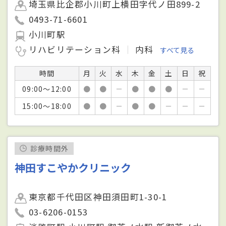
埼玉県比企郡小川町上横田字代ノ田899-2
0493-71-6601
小川町駅
リハビリテーション科
内科
すべて見る
時間
月
火
水
木
金
土
日
祝
09:00～12:00
●
●
－
●
●
●
－
－
15:00～18:00
●
●
－
●
●
－
－
－
診療時間外
神田すこやかクリニック
東京都千代田区神田須田町1-30-1
03-6206-0153