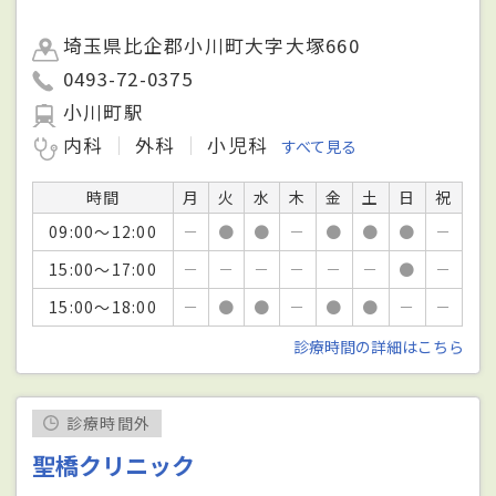
埼玉県比企郡小川町大字大塚660
0493-72-0375
小川町駅
内科
外科
小児科
すべて見る
時間
月
火
水
木
金
土
日
祝
09:00～12:00
－
●
●
－
●
●
●
－
15:00～17:00
－
－
－
－
－
－
●
－
15:00～18:00
－
●
●
－
●
●
－
－
診療時間の詳細はこちら
診療時間外
聖橋クリニック