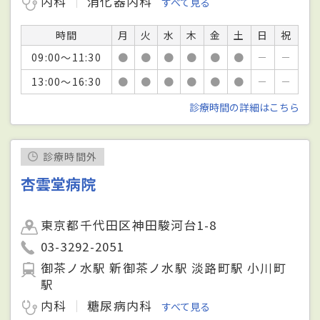
内科
消化器内科
すべて見る
時間
月
火
水
木
金
土
日
祝
09:00～11:30
●
●
●
●
●
●
－
－
13:00～16:30
●
●
●
●
●
●
－
－
診療時間の詳細はこちら
診療時間外
杏雲堂病院
東京都千代田区神田駿河台1-8
03-3292-2051
御茶ノ水駅 新御茶ノ水駅 淡路町駅 小川町
駅
内科
糖尿病内科
すべて見る