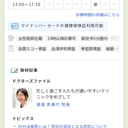
13:00～17:30
－
－
－
－
－
●
－
－
診療時間の詳細はこちら
マイナンバーカードの健康保険証利用可能
女性医師在籍
19時以降診療可
駅徒歩5分圏内
エレベ
血管エコー検査
血清学的検査
骨密度検査
細菌検査
取材記事
ドクターズファイル
忙しく過ごす人たちが通いやすいクリ
ニックをめざして
渡邉 秀美代 院長
トピックス
・
内分泌疾患とは？ 受診の目安となる症状について