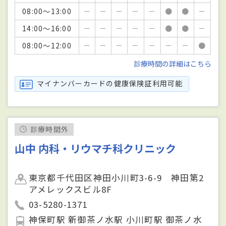
08:00～13:00
－
－
－
－
－
●
●
－
14:00～16:00
－
－
－
－
－
●
●
－
08:00～12:00
－
－
－
－
－
－
－
●
診療時間の詳細はこちら
マイナンバーカードの健康保険証利用可能
診療時間外
山中 内科・リウマチ科クリニック
東京都千代田区神田小川町3-6-9 神田第2
アメレックスビル8F
03-5280-1371
神保町駅 新御茶ノ水駅 小川町駅 御茶ノ水