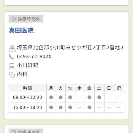
診療時間外
真田医院
埼玉県比企郡小川町みどりが丘2丁目2番地2
0493-72-8020
小川町駅
内科
時間
月
火
水
木
金
土
日
祝
09:00～12:00
●
●
●
－
●
●
－
－
15:00～18:00
●
●
●
－
●
－
－
－
診療時間外