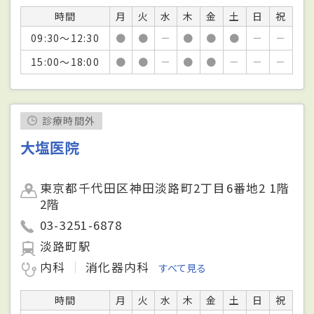
時間
月
火
水
木
金
土
日
祝
09:30～12:30
●
●
－
●
●
●
－
－
15:00～18:00
●
●
－
●
●
－
－
－
診療時間外
大塩医院
東京都千代田区神田淡路町2丁目6番地2 1階
2階
03-3251-6878
淡路町駅
内科
消化器内科
すべて見る
時間
月
火
水
木
金
土
日
祝