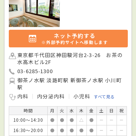
ネット予約する
※外部予約サイトへ移動します
東京都千代田区神田駿河台2-3-26 お茶の
水高木ビル2F
03-6285-1300
御茶ノ水駅 淡路町駅 新御茶ノ水駅 小川町
駅
内科
内分泌内科
小児科
すべて見る
時間
月
火
水
木
金
土
日
祝
10:00～14:30
●
●
●
△
●
－
－
－
16:30～20:00
●
●
●
●
●
－
－
－