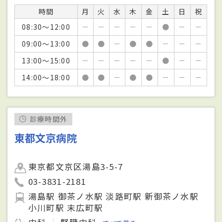
時間
月
火
水
木
金
土
日
祝
08:30～12:00
－
－
－
－
－
●
－
－
09:00～13:00
●
●
－
●
●
－
－
－
13:00～15:00
－
－
－
－
－
●
－
－
14:00～18:00
●
●
－
●
●
－
－
－
診療時間外
東都文京病院
東京都文京区湯島3-5-7
03-3831-2181
湯島駅 御茶ノ水駅 淡路町駅 新御茶ノ水駅
小川町駅 末広町駅