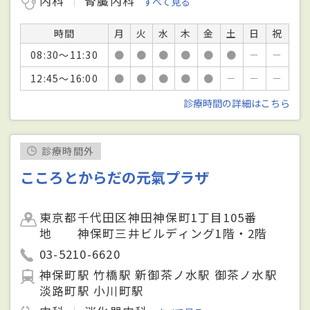
内科
腎臓内科
すべて見る
時間
月
火
水
木
金
土
日
祝
08:30～11:30
●
●
●
●
●
●
－
－
12:45～16:00
●
●
●
●
●
－
－
－
診療時間の詳細はこちら
診療時間外
こころとからだの元氣プラザ
東京都千代田区神田神保町1丁目105番
地 神保町三井ビルディング1階・2階
03-5210-6620
神保町駅 竹橋駅 新御茶ノ水駅 御茶ノ水駅
淡路町駅 小川町駅