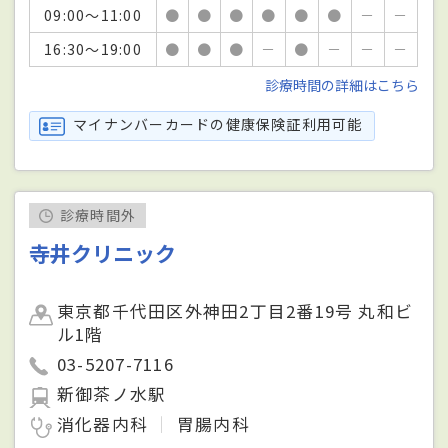
09:00～11:00
●
●
●
●
●
●
－
－
16:30～19:00
●
●
●
－
●
－
－
－
診療時間の詳細はこちら
マイナンバーカードの健康保険証利用可能
診療時間外
寺井クリニック
東京都千代田区外神田2丁目2番19号 丸和ビ
ル1階
03-5207-7116
新御茶ノ水駅
消化器内科
胃腸内科