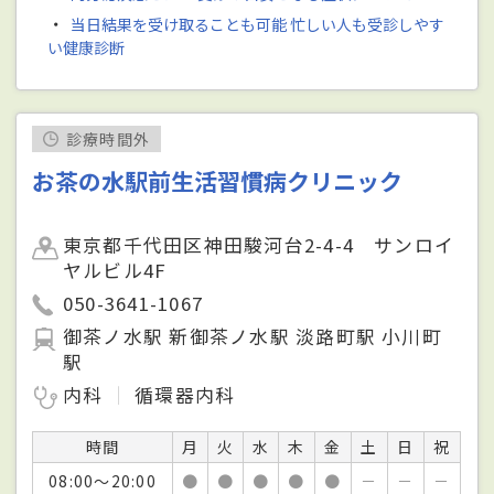
・
当日結果を受け取ることも可能 忙しい人も受診しやす
い健康診断
診療時間外
お茶の水駅前生活習慣病クリニック
東京都千代田区神田駿河台2-4-4 サンロイ
ヤルビル4F
050-3641-1067
御茶ノ水駅 新御茶ノ水駅 淡路町駅 小川町
駅
内科
循環器内科
時間
月
火
水
木
金
土
日
祝
08:00～20:00
●
●
●
●
●
－
－
－