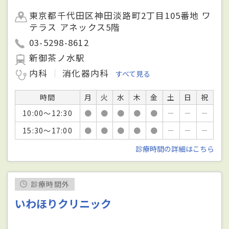
東京都千代田区神田淡路町2丁目105番地 ワ
テラス アネックス5階
03-5298-8612
新御茶ノ水駅
内科
消化器内科
すべて見る
時間
月
火
水
木
金
土
日
祝
10:00～12:30
●
●
●
●
●
－
－
－
15:30～17:00
●
●
●
●
●
－
－
－
診療時間の詳細はこちら
診療時間外
いわほりクリニック