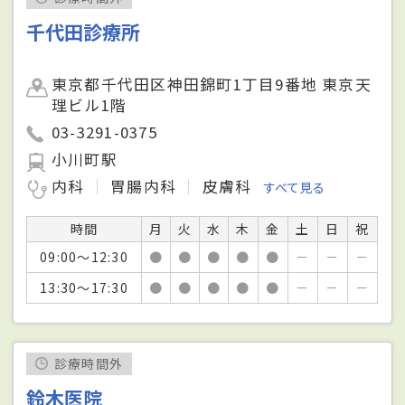
千代田診療所
東京都千代田区神田錦町1丁目9番地 東京天
理ビル1階
03-3291-0375
小川町駅
内科
胃腸内科
皮膚科
すべて見る
時間
月
火
水
木
金
土
日
祝
09:00～12:30
●
●
●
●
●
－
－
－
13:30～17:30
●
●
●
●
●
－
－
－
診療時間外
鈴木医院