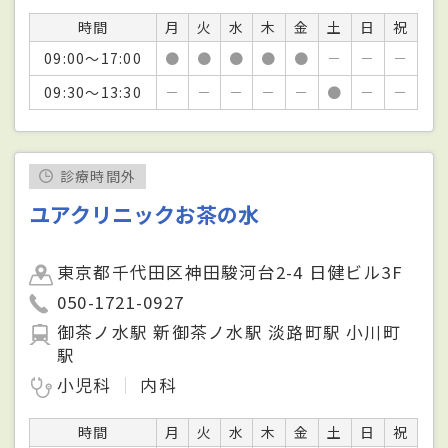
時間
月
火
水
木
金
土
日
祝
09:00～17:00
●
●
●
●
●
－
－
－
09:30～13:30
－
－
－
－
－
●
－
－
診療時間外
ユアクリニックお茶の水
東京都千代田区神田駿河台2-4 日健ビル3F
050-1721-0927
御茶ノ水駅 新御茶ノ水駅 淡路町駅 小川町
駅
小児科
内科
時間
月
火
水
木
金
土
日
祝