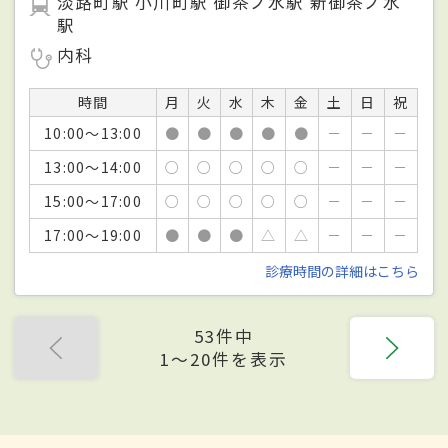
淡路町駅 小川町駅 御茶ノ水駅 新御茶ノ水
駅
内科
時間
月
火
水
木
金
土
日
祝
10:00～13:00
●
●
●
●
●
－
－
－
13:00～14:00
○
○
○
○
○
－
－
－
15:00～17:00
○
○
○
○
○
－
－
－
17:00～19:00
●
●
●
△
△
－
－
－
診療時間の詳細はこちら
53件中
1〜20件を表示