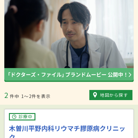
2
地図から探す
件中
1〜2件を表示
診療中
木曽川平野内科リウマチ膠原病クリニッ
ク