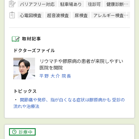
バリアフリー対応
駐車場あり
往診可
健康診断対応
心電図検査
超音波検査
尿検査
アレルギー検査
便検
取材記事
ドクターズファイル
リウマチや膠原病の患者が来院しやすい
医院を開院
平野 大介 院長
トピックス
・
関節痛や発疹、指が白くなる症状は膠原病かも 受診の
流れや治療法
診療中