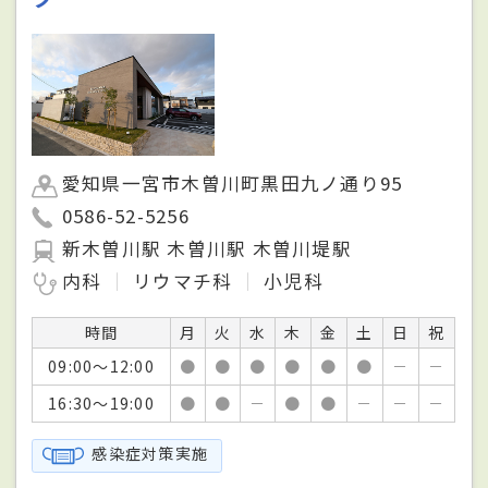
愛知県一宮市木曽川町黒田九ノ通り95
0586-52-5256
新木曽川駅 木曽川駅 木曽川堤駅
内科
リウマチ科
小児科
時間
月
火
水
木
金
土
日
祝
09:00～12:00
●
●
●
●
●
●
－
－
16:30～19:00
●
●
－
●
●
－
－
－
感染症対策実施