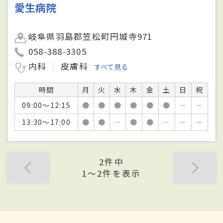
愛生病院
岐阜県羽島郡笠松町円城寺971
058-388-3305
内科
皮膚科
すべて見る
時間
月
火
水
木
金
土
日
祝
09:00～12:15
●
●
●
●
●
●
－
－
13:30～17:00
●
●
－
●
●
－
－
－
2件中
1〜2件を表示