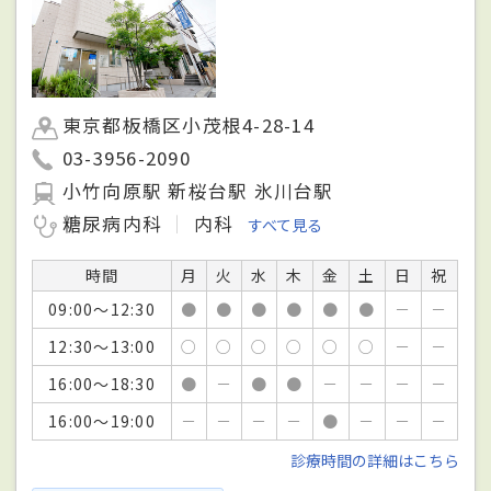
東京都板橋区小茂根4-28-14
03-3956-2090
小竹向原駅 新桜台駅 氷川台駅
糖尿病内科
内科
すべて見る
時間
月
火
水
木
金
土
日
祝
09:00～12:30
●
●
●
●
●
●
－
－
12:30～13:00
○
○
○
○
○
○
－
－
16:00～18:30
●
－
●
●
－
－
－
－
16:00～19:00
－
－
－
－
●
－
－
－
診療時間の詳細はこちら