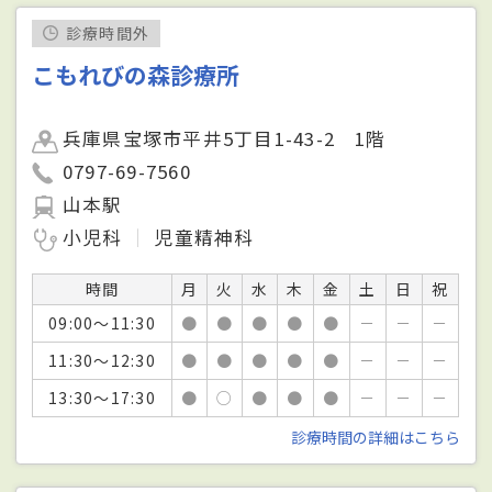
診療時間外
こもれびの森診療所
兵庫県宝塚市平井5丁目1-43-2 1階
0797-69-7560
山本駅
小児科
児童精神科
時間
月
火
水
木
金
土
日
祝
09:00～11:30
●
●
●
●
●
－
－
－
11:30～12:30
●
●
●
●
●
－
－
－
13:30～17:30
●
○
●
●
●
－
－
－
診療時間の詳細はこちら