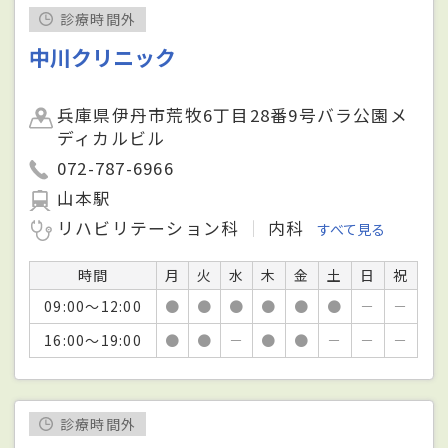
診療時間外
中川クリニック
兵庫県伊丹市荒牧6丁目28番9号バラ公園メ
ディカルビル
072-787-6966
山本駅
リハビリテーション科
内科
すべて見る
時間
月
火
水
木
金
土
日
祝
09:00～12:00
●
●
●
●
●
●
－
－
16:00～19:00
●
●
－
●
●
－
－
－
診療時間外