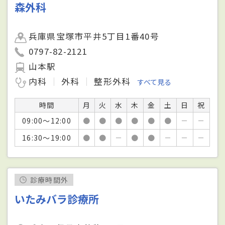
森外科
兵庫県宝塚市平井5丁目1番40号
0797-82-2121
山本駅
内科
外科
整形外科
すべて見る
時間
月
火
水
木
金
土
日
祝
09:00～12:00
●
●
●
●
●
●
－
－
16:30～19:00
●
●
－
●
●
－
－
－
診療時間外
いたみバラ診療所