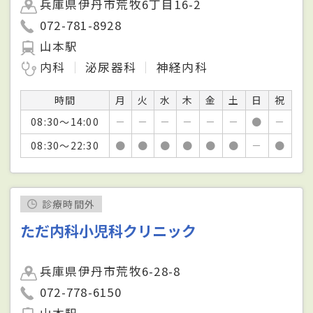
兵庫県伊丹市荒牧6丁目16-2
072-781-8928
山本駅
内科
泌尿器科
神経内科
時間
月
火
水
木
金
土
日
祝
08:30～14:00
－
－
－
－
－
－
●
－
08:30～22:30
●
●
●
●
●
●
－
●
診療時間外
ただ内科小児科クリニック
兵庫県伊丹市荒牧6-28-8
072-778-6150
山本駅