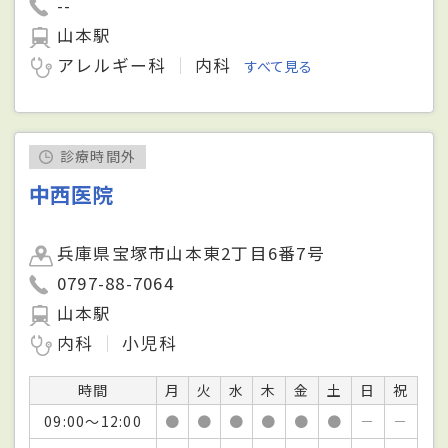
--
山本駅
アレルギー科
内科
すべて見る
診療時間外
中西医院
兵庫県宝塚市山本東2丁目6番7号
0797-88-7064
山本駅
内科
小児科
時間
月
火
水
木
金
土
日
祝
09:00～12:00
●
●
●
●
●
●
－
－