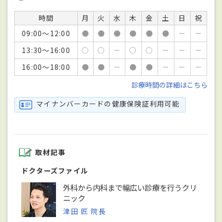
時間
月
火
水
木
金
土
日
祝
09:00～12:00
●
●
●
●
●
●
－
－
13:30～16:00
○
○
－
○
○
－
－
－
16:00～18:00
●
●
－
●
●
－
－
－
診療時間の詳細はこちら
マイナンバーカードの健康保険証利用可能
取材記事
ドクターズファイル
外科から内科まで幅広い診療を行うクリ
ニック
津田 匠 院長