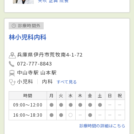
矢吹 正典 院長
診療時間外
林小児科内科
兵庫県伊丹市荒牧南4-1-72
072-777-8843
中山寺駅 山本駅
小児科
内科
すべて見る
時間
月
火
水
木
金
土
日
祝
09:00～12:00
●
●
●
●
●
●
－
－
16:00～18:30
●
●
○
－
●
－
－
－
診療時間の詳細はこちら