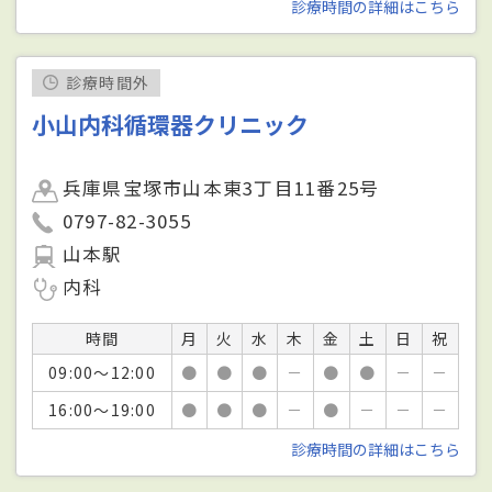
診療時間の詳細はこちら
診療時間外
小山内科循環器クリニック
兵庫県宝塚市山本東3丁目11番25号
0797-82-3055
山本駅
内科
時間
月
火
水
木
金
土
日
祝
09:00～12:00
●
●
●
－
●
●
－
－
16:00～19:00
●
●
●
－
●
－
－
－
診療時間の詳細はこちら