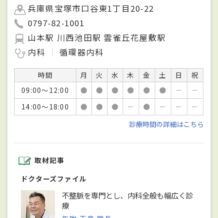
兵庫県宝塚市口谷東1丁目20-22
0797-82-1001
山本駅 川西池田駅 雲雀丘花屋敷駅
内科
循環器内科
時間
月
火
水
木
金
土
日
祝
09:00～12:00
●
●
●
●
●
●
－
－
14:00～18:00
●
●
●
－
●
－
－
－
診療時間の詳細はこちら
取材記事
ドクターズファイル
不整脈を専門とし、内科全般も幅広く診
療