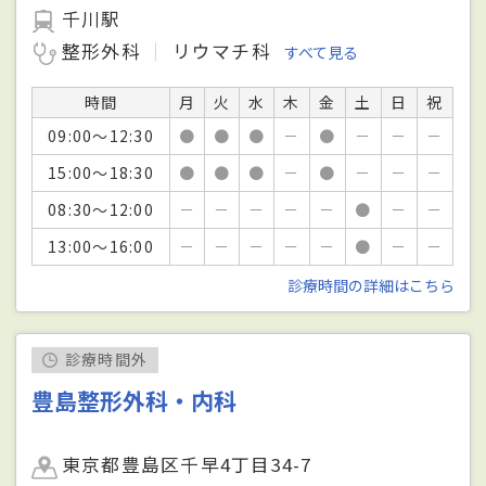
千川駅
整形外科
リウマチ科
すべて見る
時間
月
火
水
木
金
土
日
祝
09:00～12:30
●
●
●
－
●
－
－
－
15:00～18:30
●
●
●
－
●
－
－
－
08:30～12:00
－
－
－
－
－
●
－
－
13:00～16:00
－
－
－
－
－
●
－
－
診療時間の詳細はこちら
診療時間外
豊島整形外科・内科
東京都豊島区千早4丁目34-7