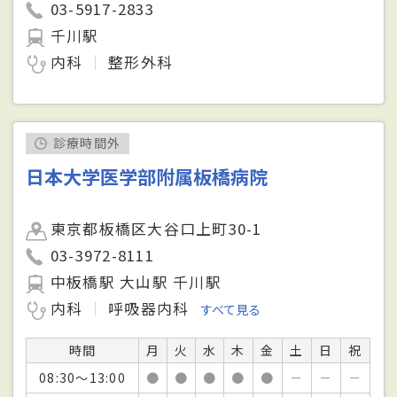
03-5917-2833
千川駅
内科
整形外科
診療時間外
日本大学医学部附属板橋病院
東京都板橋区大谷口上町30-1
03-3972-8111
中板橋駅 大山駅 千川駅
内科
呼吸器内科
すべて見る
時間
月
火
水
木
金
土
日
祝
08:30～13:00
●
●
●
●
●
－
－
－