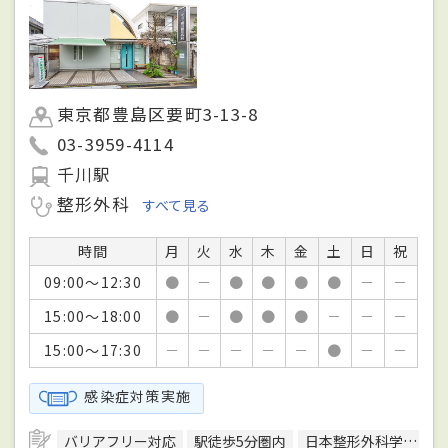
東京都豊島区要町3-13-8
03-3959-4114
千川駅
整形外科
すべて見る
時間
月
火
水
木
金
土
日
祝
09:00～12:30
●
－
●
●
●
●
－
－
15:00～18:00
●
－
●
●
●
－
－
－
15:00～17:30
－
－
－
－
－
●
－
－
感染症対策実施
バリアフリー対応
駅徒歩5分圏内
日本整形外科学会整形外科専門医