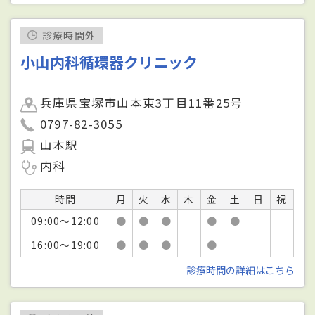
診療時間外
小山内科循環器クリニック
兵庫県宝塚市山本東3丁目11番25号
0797-82-3055
山本駅
内科
時間
月
火
水
木
金
土
日
祝
09:00～12:00
●
●
●
－
●
●
－
－
16:00～19:00
●
●
●
－
●
－
－
－
診療時間の詳細はこちら