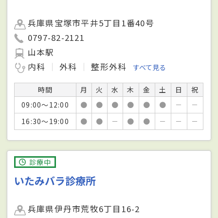
兵庫県宝塚市平井5丁目1番40号
0797-82-2121
山本駅
内科
外科
整形外科
すべて見る
時間
月
火
水
木
金
土
日
祝
09:00～12:00
●
●
●
●
●
●
－
－
16:30～19:00
●
●
－
●
●
－
－
－
診療中
いたみバラ診療所
兵庫県伊丹市荒牧6丁目16-2