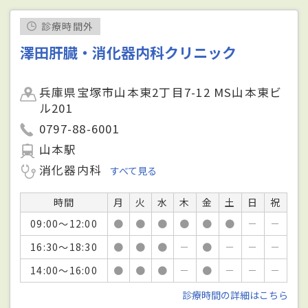
診療時間外
澤田肝臓・消化器内科クリニック
兵庫県宝塚市山本東2丁目7-12 MS山本東ビ
ル201
0797-88-6001
山本駅
消化器内科
すべて見る
時間
月
火
水
木
金
土
日
祝
09:00～12:00
●
●
●
●
●
●
－
－
16:30～18:30
●
●
●
－
●
－
－
－
14:00～16:00
●
●
●
－
●
－
－
－
診療時間の詳細はこちら