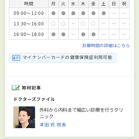
時間
月
火
水
木
金
土
日
祝
09:00～12:00
●
●
●
●
●
●
－
－
13:30～16:00
○
○
－
○
○
－
－
－
16:00～18:00
●
●
－
●
●
－
－
－
診療時間の詳細はこちら
マイナンバーカードの健康保険証利用可能
取材記事
ドクターズファイル
外科から内科まで幅広い診療を行うクリ
ニック
津田 匠 院長