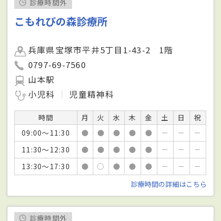
診療時間外
こもれびの森診療所
兵庫県宝塚市平井5丁目1-43-2 1階
0797-69-7560
山本駅
小児科
児童精神科
時間
月
火
水
木
金
土
日
祝
09:00～11:30
●
●
●
●
●
－
－
－
11:30～12:30
●
●
●
●
●
－
－
－
13:30～17:30
●
○
●
●
●
－
－
－
診療時間の詳細はこちら
診療時間外