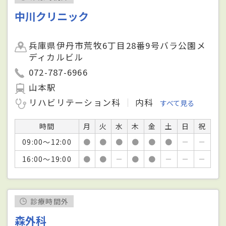
中川クリニック
兵庫県伊丹市荒牧6丁目28番9号バラ公園メ
ディカルビル
072-787-6966
山本駅
リハビリテーション科
内科
すべて見る
時間
月
火
水
木
金
土
日
祝
09:00～12:00
●
●
●
●
●
●
－
－
16:00～19:00
●
●
－
●
●
－
－
－
診療時間外
森外科