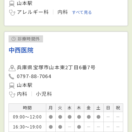
山本駅
アレルギー科
内科
すべて見る
診療時間外
中西医院
兵庫県宝塚市山本東2丁目6番7号
0797-88-7064
山本駅
内科
小児科
時間
月
火
水
木
金
土
日
祝
09:00～12:00
●
●
●
●
●
●
－
－
16:30～19:00
●
●
－
●
－
－
－
－