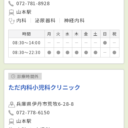
072-781-8928
山本駅
内科
泌尿器科
神経内科
時間
月
火
水
木
金
土
日
祝
08:30～14:00
－
－
－
－
－
－
●
－
08:30～22:30
●
●
●
●
●
●
－
●
診療時間外
ただ内科小児科クリニック
兵庫県伊丹市荒牧6-28-8
072-778-6150
山本駅