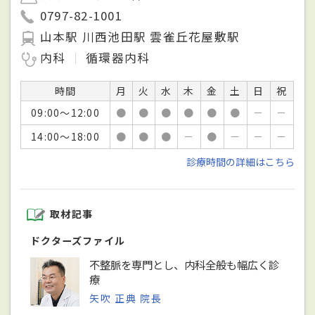
0797-82-1001
山本駅 川西池田駅 雲雀丘花屋敷駅
内科
循環器内科
時間
月
火
水
木
金
土
日
祝
09:00～12:00
●
●
●
●
●
●
－
－
14:00～18:00
●
●
●
－
●
－
－
－
診療時間の詳細はこちら
取材記事
ドクターズファイル
不整脈を専門とし、内科全般も幅広く診
療
矢吹 正典 院長