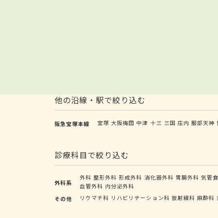
他の沿線・駅で絞り込む
宝塚
大阪梅田
中津
十三
三国
庄内
服部天神
阪急宝塚本線
診療科目で絞り込む
外科
整形外科
形成外科
消化器外科
胃腸外科
気管
外科系
血管外科
内分泌外科
リウマチ科
リハビリテーション科
放射線科
麻酔科
その他