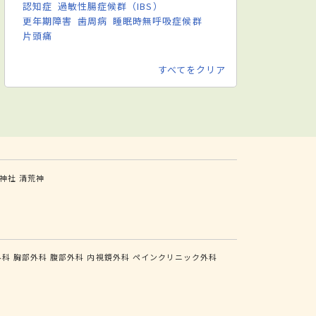
認知症
過敏性腸症候群（IBS）
更年期障害
歯周病
睡眠時無呼吸症候群
片頭痛
すべてをクリア
神社
清荒神
外科
胸部外科
腹部外科
内視鏡外科
ペインクリニック外科