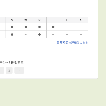
水
木
金
土
日
祝
●
●
●
●
－
－
●
－
●
－
－
－
診療時間の詳細はこちら
件中1～2件を表示
1