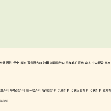
曽根
岡町
豊中
蛍池
石橋阪大前
池田
川西能勢口
雲雀丘花屋敷
山本
中山観音
売布
食道外科
呼吸器外科
脳神経外科
循環器外科
乳腺外科
心臓血管外科
心臓外科
腫瘍
救急科