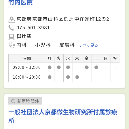
竹内医院
京都府京都市山科区椥辻中在家町12の2
075-501-3981
椥辻駅
内科
小児科
皮膚科
すべて見る
時間
月
火
水
木
金
土
日
祝
09:00～12:00
●
●
●
－
●
●
－
－
18:00～20:00
●
－
●
●
－
－
－
－
診療時間外
一般社団法人京都微生物研究所付属診療
所