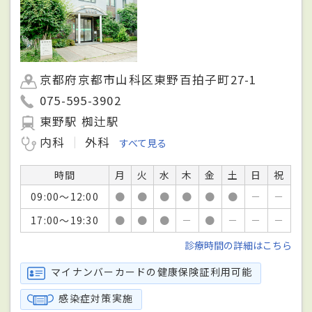
京都府京都市山科区東野百拍子町27-1
075-595-3902
東野駅 椥辻駅
内科
外科
すべて見る
時間
月
火
水
木
金
土
日
祝
09:00～12:00
●
●
●
●
●
●
－
－
17:00～19:30
●
●
●
－
●
－
－
－
診療時間の詳細はこちら
マイナンバーカードの健康保険証利用可能
感染症対策実施