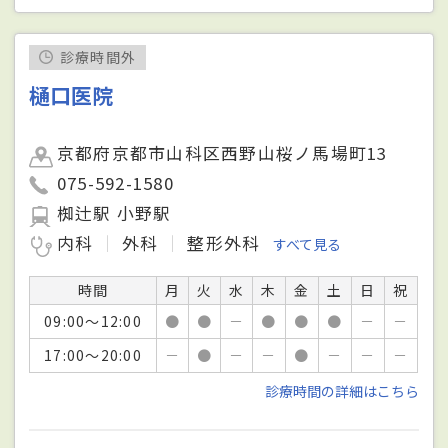
診療時間外
樋口医院
京都府京都市山科区西野山桜ノ馬場町13
075-592-1580
椥辻駅 小野駅
内科
外科
整形外科
すべて見る
時間
月
火
水
木
金
土
日
祝
09:00～12:00
●
●
－
●
●
●
－
－
17:00～20:00
－
●
－
－
●
－
－
－
診療時間の詳細はこちら