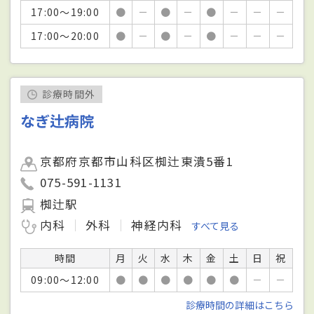
17:00～19:00
●
－
●
－
●
－
－
－
17:00～20:00
●
－
●
－
●
－
－
－
診療時間外
なぎ辻病院
京都府京都市山科区椥辻東潰5番1
075-591-1131
椥辻駅
内科
外科
神経内科
すべて見る
時間
月
火
水
木
金
土
日
祝
09:00～12:00
●
●
●
●
●
●
－
－
診療時間の詳細はこちら