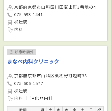
京都府京都市山科区川田御出町3番地の4
075-593-1441
椥辻駅
内科
診療時間外
まなべ内科クリニック
京都府京都市山科区栗栖野打越町33
075-606-1577
椥辻駅
内科
消化器内科
時間
月
火
水
木
金
土
日
祝