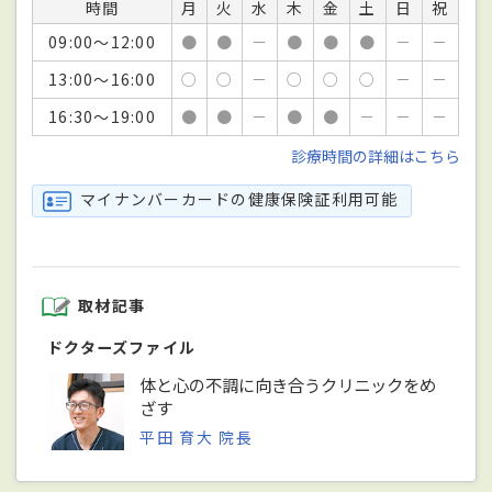
時間
月
火
水
木
金
土
日
祝
09:00～12:00
●
●
－
●
●
●
－
－
13:00～16:00
○
○
－
○
○
○
－
－
16:30～19:00
●
●
－
●
●
－
－
－
診療時間の詳細はこちら
マイナンバーカードの健康保険証利用可能
取材記事
ドクターズファイル
体と心の不調に向き合うクリニックをめ
ざす
平田 育大 院長