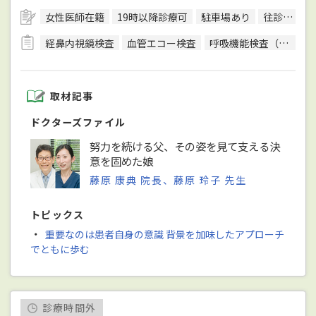
女性医師在籍
19時以降診療可
駐車場あり
往診可
訪
経鼻内視鏡検査
血管エコー検査
呼吸機能検査（スパイロメトリー）
取材記事
ドクターズファイル
努力を続ける父、その姿を見て支える決
意を固めた娘
藤原 康典 院長、藤原 玲子 先生
トピックス
・
重要なのは患者自身の意識 背景を加味したアプローチ
でともに歩む
診療時間外