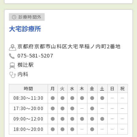
診療時間外
大宅診療所
京都府京都市山科区大宅早稲ノ内町2番地
075-581-5207
椥辻駅
内科
時間
月
火
水
木
金
土
日
祝
08:30～11:30
●
●
●
●
●
●
－
－
17:30～20:00
●
●
●
－
●
－
－
－
09:00～12:00
●
●
●
●
●
●
－
－
18:00～20:00
●
●
●
－
●
－
－
－