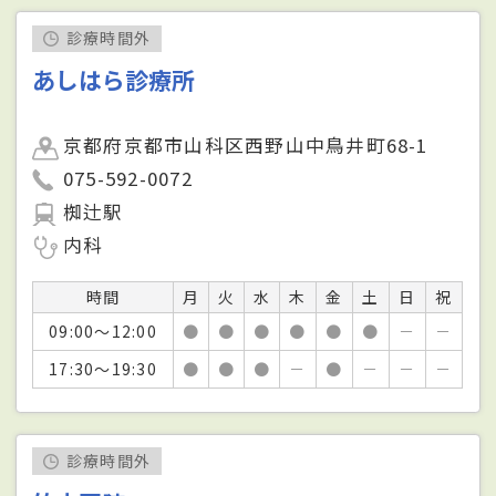
診療時間外
あしはら診療所
京都府京都市山科区西野山中鳥井町68-1
075-592-0072
椥辻駅
内科
時間
月
火
水
木
金
土
日
祝
09:00～12:00
●
●
●
●
●
●
－
－
17:30～19:30
●
●
●
－
●
－
－
－
診療時間外