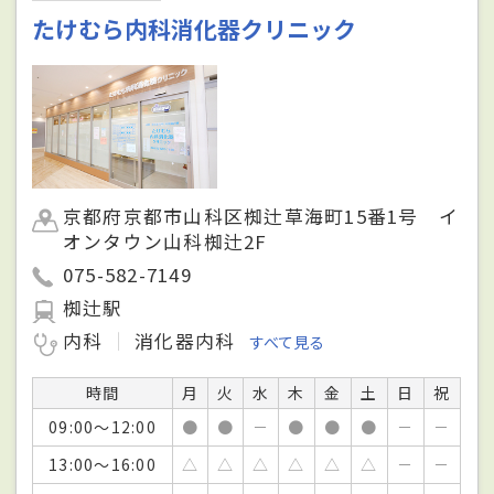
たけむら内科消化器クリニック
京都府京都市山科区椥辻草海町15番1号 イ
オンタウン山科椥辻2F
075-582-7149
椥辻駅
内科
消化器内科
すべて見る
時間
月
火
水
木
金
土
日
祝
09:00～12:00
●
●
－
●
●
●
－
－
13:00～16:00
△
△
△
△
△
△
－
－