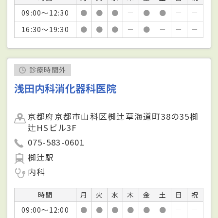
09:00～12:30
●
●
●
－
●
●
－
－
16:30～19:30
●
●
●
－
●
－
－
－
診療時間外
浅田内科消化器科医院
京都府京都市山科区椥辻草海道町38の35椥
辻HSビル3F
075-583-0601
椥辻駅
内科
時間
月
火
水
木
金
土
日
祝
09:00～12:00
●
●
●
●
●
●
－
－