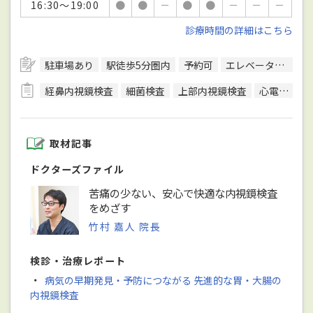
16:30～19:00
●
●
－
●
●
－
－
－
診療時間の詳細はこちら
駐車場あり
駅徒歩5分圏内
予約可
エレベーターあり
経鼻内視鏡検査
細菌検査
上部内視鏡検査
心電図検査
取材記事
ドクターズファイル
苦痛の少ない、安心で快適な内視鏡検査
をめざす
竹村 嘉人 院長
検診・治療レポート
・
病気の早期発見・予防につながる 先進的な胃・大腸の
内視鏡検査