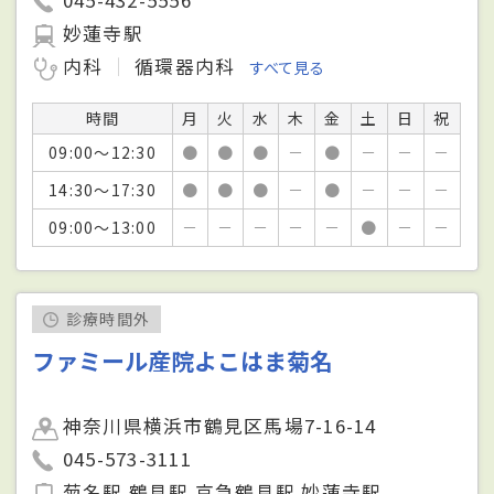
妙蓮寺駅
内科
循環器内科
すべて見る
時間
月
火
水
木
金
土
日
祝
09:00～12:30
●
●
●
－
●
－
－
－
14:30～17:30
●
●
●
－
●
－
－
－
09:00～13:00
－
－
－
－
－
●
－
－
診療時間外
ファミール産院よこはま菊名
神奈川県横浜市鶴見区馬場7-16-14
045-573-3111
菊名駅 鶴見駅 京急鶴見駅 妙蓮寺駅