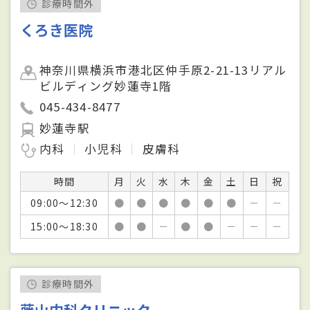
診療時間外
くろき医院
神奈川県横浜市港北区仲手原2-21-13リアル
ビルディング妙蓮寺1階
045-434-8477
妙蓮寺駅
内科
小児科
皮膚科
時間
月
火
水
木
金
土
日
祝
09:00～12:30
●
●
●
●
●
●
－
－
15:00～18:30
●
●
－
●
●
－
－
－
診療時間外