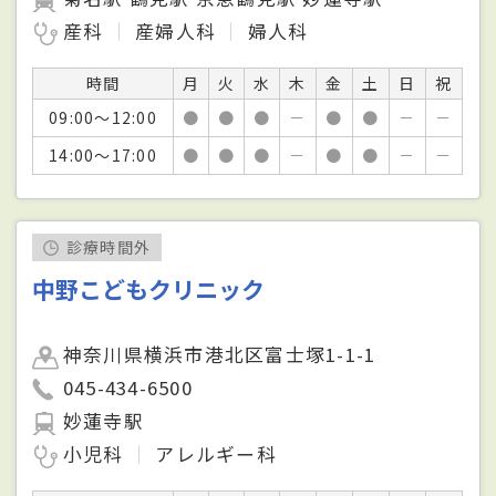
産科
産婦人科
婦人科
時間
月
火
水
木
金
土
日
祝
09:00～12:00
●
●
●
－
●
●
－
－
14:00～17:00
●
●
●
－
●
●
－
－
診療時間外
中野こどもクリニック
神奈川県横浜市港北区富士塚1-1-1
045-434-6500
妙蓮寺駅
小児科
アレルギー科