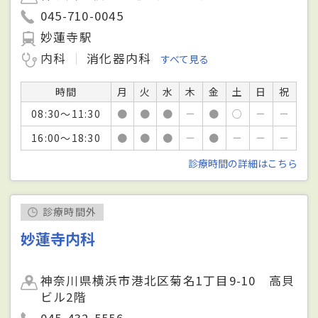
045-710-0045
妙蓮寺駅
内科
消化器内科
すべて見る
時間
月
火
水
木
金
土
日
祝
08:30～11:30
●
●
●
－
●
○
－
－
16:00～18:30
●
●
●
－
●
－
－
－
診療時間の詳細はこちら
診療時間外
妙蓮寺内科
神奈川県横浜市港北区菊名1丁目9-10 高貝
ビル2階
045-432-5556