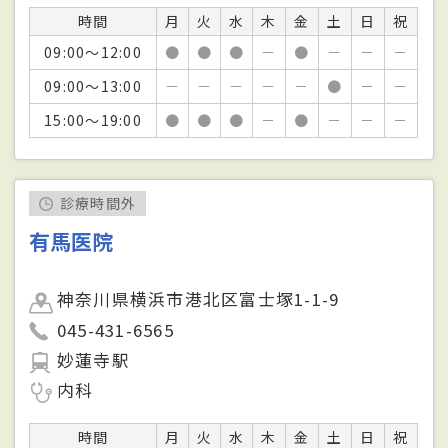
時間
月
火
水
木
金
土
日
祝
09:00～12:00
●
●
●
－
●
－
－
－
09:00～13:00
－
－
－
－
－
●
－
－
15:00～19:00
●
●
●
－
●
－
－
－
診療時間外
有馬医院
神奈川県横浜市港北区富士塚1-1-9
045-431-6565
妙蓮寺駅
内科
時間
月
火
水
木
金
土
日
祝