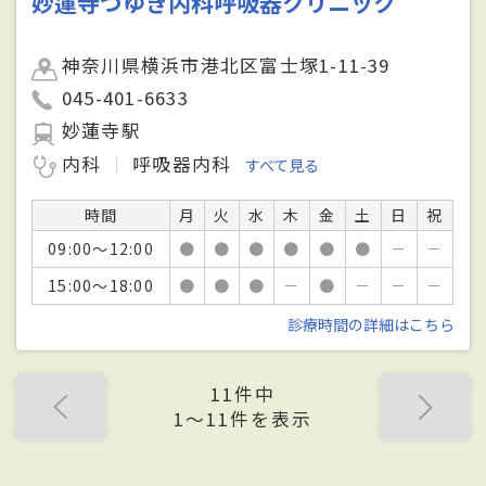
妙蓮寺つゆき内科呼吸器クリニック
神奈川県横浜市港北区富士塚1-11-39
045-401-6633
妙蓮寺駅
内科
呼吸器内科
すべて見る
時間
月
火
水
木
金
土
日
祝
09:00～12:00
●
●
●
●
●
●
－
－
15:00～18:00
●
●
●
－
●
－
－
－
診療時間の詳細はこちら
11件中
1〜11件を表示