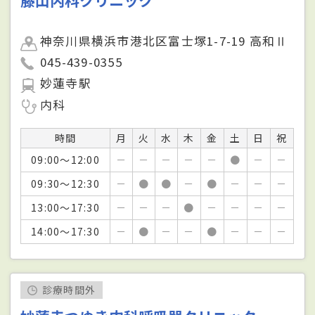
藤山内科クリニック
神奈川県横浜市港北区富士塚1-7-19 高和Ⅱ
045-439-0355
妙蓮寺駅
内科
時間
月
火
水
木
金
土
日
祝
09:00～12:00
－
－
－
－
－
●
－
－
09:30～12:30
－
●
●
－
●
－
－
－
13:00～17:30
－
－
－
●
－
－
－
－
14:00～17:30
－
●
－
－
●
－
－
－
診療時間外