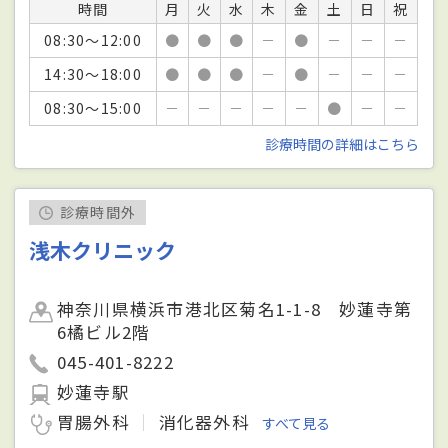
時間
月
火
水
木
金
土
日
祝
08:30～12:00
●
●
●
－
●
－
－
－
14:30～18:00
●
●
●
－
●
－
－
－
08:30～15:00
－
－
－
－
－
●
－
－
診療時間の詳細はこちら
診療時間外
浅木クリニック
神奈川県横浜市港北区菊名1-1-8 妙蓮寺第
6橘ビル2階
045-401-8222
妙蓮寺駅
胃腸外科
消化器外科
すべて見る