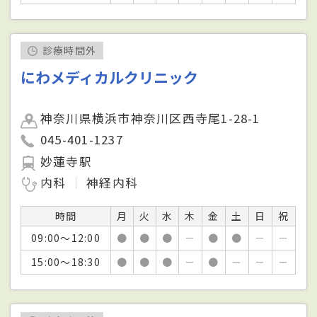
診療時間外
にわメディカルクリニック
神奈川県横浜市神奈川区西寺尾1-28-1
045-401-1237
妙蓮寺駅
内科
神経内科
時間
月
火
水
木
金
土
日
祝
09:00～12:00
●
●
●
－
●
●
－
－
15:00～18:30
●
●
●
－
●
－
－
－