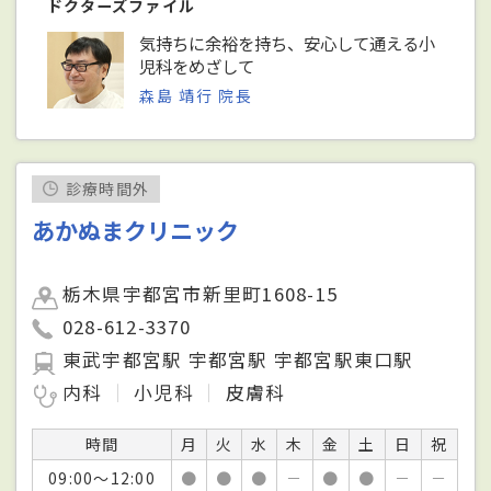
ドクターズファイル
気持ちに余裕を持ち、安心して通える小
児科をめざして
森島 靖行 院長
診療時間外
あかぬまクリニック
栃木県宇都宮市新里町1608-15
028-612-3370
東武宇都宮駅 宇都宮駅 宇都宮駅東口駅
内科
小児科
皮膚科
時間
月
火
水
木
金
土
日
祝
09:00～12:00
●
●
●
－
●
●
－
－