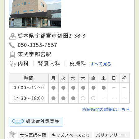
栃木県宇都宮市鶴田2-38-3
050-3355-7557
東武宇都宮駅
内科
腎臓内科
皮膚科
すべて見る
時間
月
火
水
木
金
土
日
祝
09:00～12:30
●
●
●
●
●
●
－
－
14:30～18:00
●
●
●
○
○
－
－
－
診療時間の詳細はこちら
感染症対策実施
女性医師在籍
キッズスペースあり
バリアフリー対応