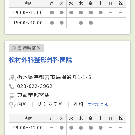
時間
月
火
水
木
金
土
日
祝
09:00～12:00
●
●
●
●
●
●
－
－
15:00～18:00
●
●
－
●
●
－
－
－
診療時間外
松村外科整形外科医院
栃木県宇都宮市馬場通り1-1-6
028-622-3962
東武宇都宮駅
内科
リウマチ科
外科
すべて見る
時間
月
火
水
木
金
土
日
祝
09:00～12:00
－
●
●
●
●
●
－
－