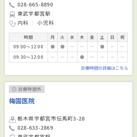
028-665-8890
東武宇都宮駅
内科
小児科
時間
月
火
水
木
金
土
日
祝
09:00～12:00
●
●
－
－
－
●
－
－
09:30～12:00
－
－
－
●
－
－
－
－
診療時間の詳細はこちら
診療時間外
梅園医院
栃木県宇都宮市伝馬町3-28
028-633-2869
東武宇都宮駅