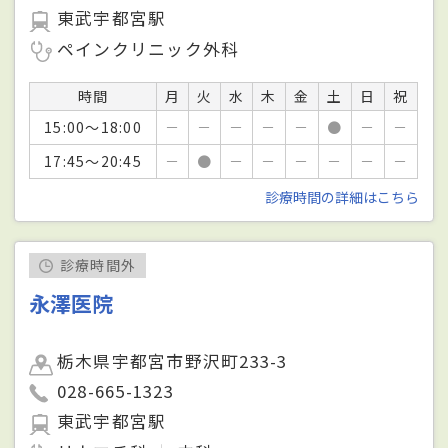
東武宇都宮駅
ペインクリニック外科
時間
月
火
水
木
金
土
日
祝
15:00～18:00
－
－
－
－
－
●
－
－
17:45～20:45
－
●
－
－
－
－
－
－
診療時間の詳細はこちら
診療時間外
永澤医院
栃木県宇都宮市野沢町233-3
028-665-1323
東武宇都宮駅