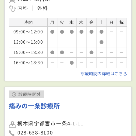
内科
外科
時間
月
火
水
木
金
土
日
祝
09:00～12:00
●
●
●
●
●
●
－
－
13:00～15:00
－
－
－
－
－
●
－
－
15:00～18:30
●
●
－
－
●
－
－
－
16:00～18:30
－
－
●
－
－
－
－
－
診療時間の詳細はこちら
診療時間外
痛みの一条診療所
栃木県宇都宮市一条4-1-11
028-638-8100