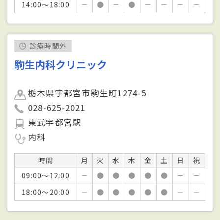
14:00～18:00
－
●
－
●
－
－
－
－
診療時間外
駒生内科クリニック
栃木県宇都宮市駒生町1274-5
028-625-2021
東武宇都宮駅
内科
時間
月
火
水
木
金
土
日
祝
09:00～12:00
－
●
●
●
●
●
－
－
18:00～20:00
－
●
●
●
●
●
－
－