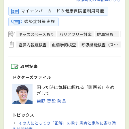
マイナンバーカードの健康保険証利用可能
感染症対策実施
キッズスペースあり
バリアフリー対応
駐車場あり
予
経鼻内視鏡検査
血清学的検査
呼吸機能検査（スパイロメトリー）
取材記事
ドクターズファイル
困った時に気軽に頼れる「町医者」をめ
ざして
柴野 智毅 院長
トピックス
・
その人にとっての「正解」を探す 患者と家族に寄り添
う訪問診療