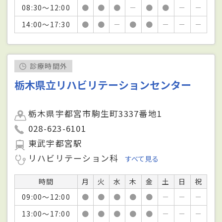
08:30～12:00
●
●
●
－
●
●
－
－
14:00～17:30
●
●
－
●
●
－
－
－
診療時間外
栃木県立リハビリテーションセンター
栃木県宇都宮市駒生町3337番地1
028-623-6101
東武宇都宮駅
リハビリテーション科
すべて見る
時間
月
火
水
木
金
土
日
祝
09:00～12:00
●
●
●
●
●
－
－
－
13:00～17:00
●
●
●
●
●
－
－
－