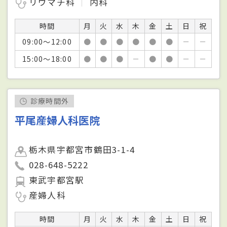
リウマチ科
内科
時間
月
火
水
木
金
土
日
祝
09:00～12:00
●
●
●
●
●
●
－
－
15:00～18:00
●
●
●
－
●
●
－
－
診療時間外
平尾産婦人科医院
栃木県宇都宮市鶴田3-1-4
028-648-5222
東武宇都宮駅
産婦人科
時間
月
火
水
木
金
土
日
祝