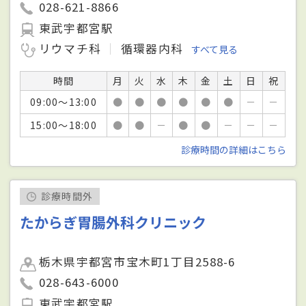
028-621-8866
東武宇都宮駅
リウマチ科
循環器内科
すべて見る
時間
月
火
水
木
金
土
日
祝
09:00～13:00
●
●
●
●
●
●
－
－
15:00～18:00
●
●
－
●
●
－
－
－
診療時間の詳細はこちら
診療時間外
たからぎ胃腸外科クリニック
栃木県宇都宮市宝木町1丁目2588-6
028-643-6000
東武宇都宮駅