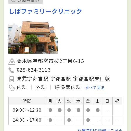
しばファミリークリニック
栃木県宇都宮市桜2丁目6-15
028-624-3113
東武宇都宮駅 宇都宮駅 宇都宮駅東口駅
内科
外科
呼吸器内科
すべて見る
時間
月
火
水
木
金
土
日
祝
09:00～12:30
●
●
●
●
●
●
－
－
14:00～17:00
●
－
●
－
●
－
－
－
診療時間の詳細はこちら