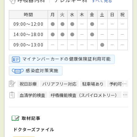
すべて見る
時間
月
火
水
木
金
土
日
祝
09:00～12:00
●
●
●
－
●
－
－
－
14:00～18:00
●
●
●
－
●
－
－
－
09:00～13:00
－
－
－
－
－
●
－
－
マイナンバーカードの健康保険証利用可能
感染症対策実施
祝日診療
バリアフリー対応
駐車場あり
予約可
クレ
血清学的検査
呼吸機能検査（スパイロメトリー）
終夜睡
取材記事
ドクターズファイル