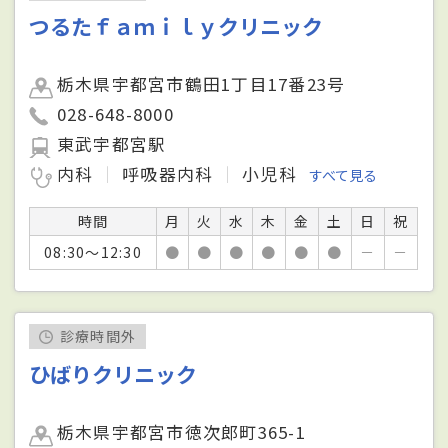
つるたｆａｍｉｌｙクリニック
栃木県宇都宮市鶴田1丁目17番23号
028-648-8000
東武宇都宮駅
内科
呼吸器内科
小児科
すべて見る
時間
月
火
水
木
金
土
日
祝
08:30～12:30
●
●
●
●
●
●
－
－
診療時間外
ひばりクリニック
栃木県宇都宮市徳次郎町365-1