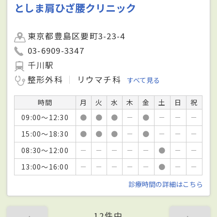
としま肩ひざ腰クリニック
東京都豊島区要町3-23-4
03-6909-3347
千川駅
整形外科
リウマチ科
すべて見る
時間
月
火
水
木
金
土
日
祝
09:00～12:30
●
●
●
－
●
－
－
－
15:00～18:30
●
●
●
－
●
－
－
－
08:30～12:00
－
－
－
－
－
●
－
－
13:00～16:00
－
－
－
－
－
●
－
－
診療時間の詳細はこちら
12件中