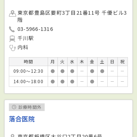
東京都豊島区要町3丁目21番11号 千優ビル3
階
03-5966-1316
千川駅
内科
時間
月
火
水
木
金
土
日
祝
09:00～12:30
●
●
●
－
●
●
－
－
14:00～18:00
●
●
●
－
●
－
－
－
診療時間外
落合医院
東京都板橋区大谷口2丁目20番6号