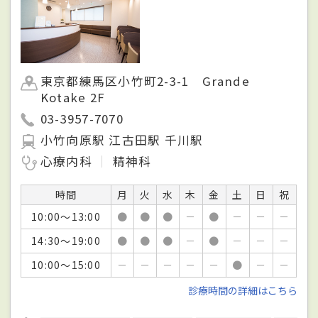
東京都練馬区小竹町2-3-1 Grande
Kotake 2F
03-3957-7070
小竹向原駅 江古田駅 千川駅
心療内科
精神科
時間
月
火
水
木
金
土
日
祝
10:00～13:00
●
●
●
－
●
－
－
－
14:30～19:00
●
●
●
－
●
－
－
－
10:00～15:00
－
－
－
－
－
●
－
－
診療時間の詳細はこちら