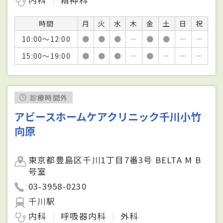
内科
精神科
時間
月
火
水
木
金
土
日
祝
10:00～12:00
●
●
●
－
●
●
－
－
15:00～19:00
●
●
●
－
●
－
－
－
診療時間外
アビースホームケアクリニック千川小竹
向原
東京都豊島区千川1丁目7番3号 BELTA M B
号室
03-3958-0230
千川駅
内科
呼吸器内科
外科