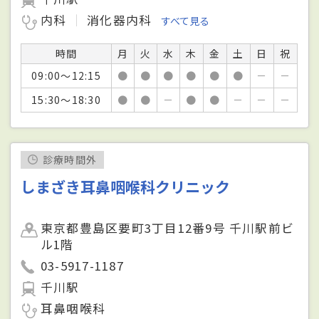
内科
消化器内科
すべて見る
時間
月
火
水
木
金
土
日
祝
09:00～12:15
●
●
●
●
●
●
－
－
15:30～18:30
●
●
－
●
●
－
－
－
診療時間外
しまざき耳鼻咽喉科クリニック
東京都豊島区要町3丁目12番9号 千川駅前ビ
ル1階
03-5917-1187
千川駅
耳鼻咽喉科