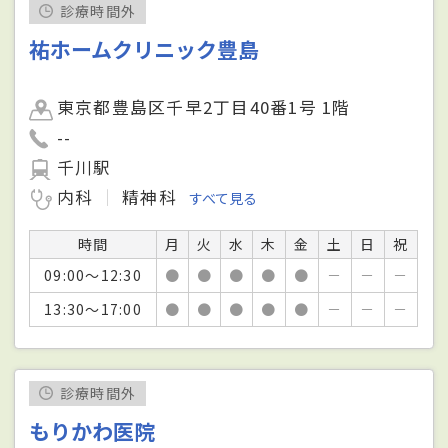
診療時間外
祐ホームクリニック豊島
東京都豊島区千早2丁目40番1号 1階
--
千川駅
内科
精神科
すべて見る
時間
月
火
水
木
金
土
日
祝
09:00～12:30
●
●
●
●
●
－
－
－
13:30～17:00
●
●
●
●
●
－
－
－
診療時間外
もりかわ医院