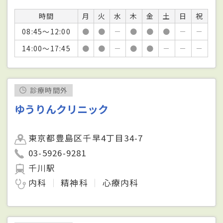
時間
月
火
水
木
金
土
日
祝
08:45～12:00
●
●
－
●
●
●
－
－
14:00～17:45
●
●
－
●
●
－
－
－
診療時間外
ゆうりんクリニック
東京都豊島区千早4丁目34-7
03-5926-9281
千川駅
内科
精神科
心療内科