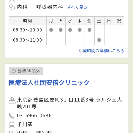
内科
呼吸器内科
すべて見る
時間
月
火
水
木
金
土
日
祝
08:30～13:00
●
●
●
●
●
－
－
－
08:30～11:00
－
－
－
－
－
●
－
－
診療時間の詳細はこちら
診療時間外
医療法人社団安倍クリニック
東京都豊島区要町3丁目11番3号 ラルジュ大
映201号
03-5966-0686
千川駅