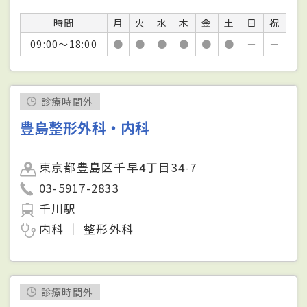
時間
月
火
水
木
金
土
日
祝
09:00～18:00
●
●
●
●
●
●
－
－
診療時間外
豊島整形外科・内科
東京都豊島区千早4丁目34-7
03-5917-2833
千川駅
内科
整形外科
診療時間外