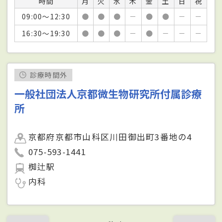
時間
月
火
水
木
金
土
日
祝
09:00～12:30
●
●
●
－
●
●
－
－
16:30～19:30
●
●
●
－
●
－
－
－
診療時間外
一般社団法人京都微生物研究所付属診療
所
京都府京都市山科区川田御出町3番地の4
075-593-1441
椥辻駅
内科