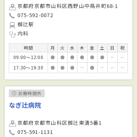
京都府京都市山科区西野山中鳥井町68-1
075-592-0072
椥辻駅
内科
時間
月
火
水
木
金
土
日
祝
09:00～12:00
●
●
●
●
●
●
－
－
17:30～19:30
●
●
●
－
●
－
－
－
診療時間外
なぎ辻病院
京都府京都市山科区椥辻東潰5番1
075-591-1131