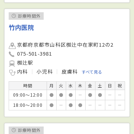
診療時間外
竹内医院
京都府京都市山科区椥辻中在家町12の2
075-501-3981
椥辻駅
内科
小児科
皮膚科
すべて見る
時間
月
火
水
木
金
土
日
祝
09:00～12:00
●
●
●
－
●
●
－
－
18:00～20:00
●
－
●
●
－
－
－
－
診療時間外