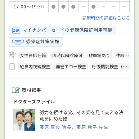
17:00～19:30
●
●
●
－
●
－
－
－
診療時間の詳細はこちら
マイナンバーカードの健康保険証利用可能
感染症対策実施
女性医師在籍
19時以降診療可
駐車場あり
往診可
訪
経鼻内視鏡検査
血管エコー検査
呼吸機能検査（スパイロメトリー）
取材記事
ドクターズファイル
努力を続ける父、その姿を見て支える決
意を固めた娘
藤原 康典 院長、藤原 玲子 先生