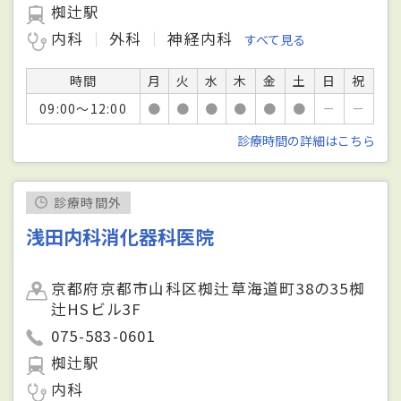
椥辻駅
内科
外科
神経内科
すべて見る
時間
月
火
水
木
金
土
日
祝
09:00～12:00
●
●
●
●
●
●
－
－
診療時間の詳細はこちら
診療時間外
浅田内科消化器科医院
京都府京都市山科区椥辻草海道町38の35椥
辻HSビル3F
075-583-0601
椥辻駅
内科