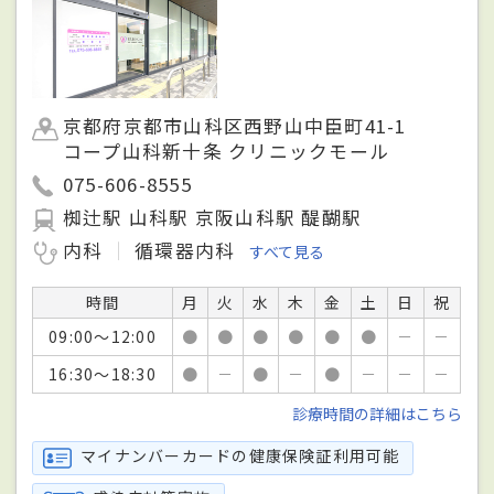
京都府京都市山科区西野山中臣町41-1
コープ山科新十条 クリニックモール
075-606-8555
椥辻駅 山科駅 京阪山科駅 醍醐駅
内科
循環器内科
すべて見る
時間
月
火
水
木
金
土
日
祝
09:00～12:00
●
●
●
●
●
●
－
－
16:30～18:30
●
－
●
－
●
－
－
－
診療時間の詳細はこちら
マイナンバーカードの健康保険証利用可能