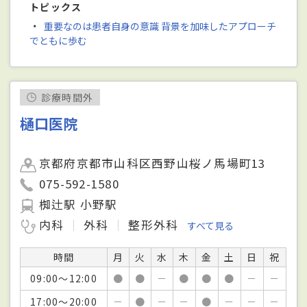
トピックス
・
重要なのは患者自身の意識 背景を加味したアプローチ
でともに歩む
診療時間外
樋口医院
京都府京都市山科区西野山桜ノ馬場町13
075-592-1580
椥辻駅 小野駅
内科
外科
整形外科
すべて見る
時間
月
火
水
木
金
土
日
祝
09:00～12:00
●
●
－
●
●
●
－
－
17:00～20:00
－
●
－
－
●
－
－
－