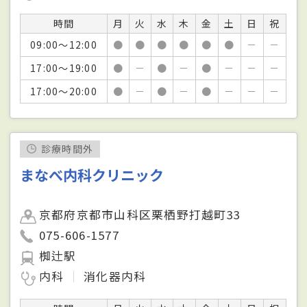
時間
月
火
水
木
金
土
日
祝
09:00～12:00
●
●
●
●
●
●
－
－
17:00～19:00
●
－
●
－
●
－
－
－
17:00～20:00
●
－
●
－
●
－
－
－
診療時間外
まなべ内科クリニック
京都府京都市山科区栗栖野打越町33
075-606-1577
椥辻駅
内科
消化器内科