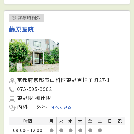
診療時間外
藤原医院
京都府京都市山科区東野百拍子町27-1
075-595-3902
東野駅 椥辻駅
内科
外科
すべて見る
時間
月
火
水
木
金
土
日
祝
09:00～12:00
●
●
●
●
●
●
－
－