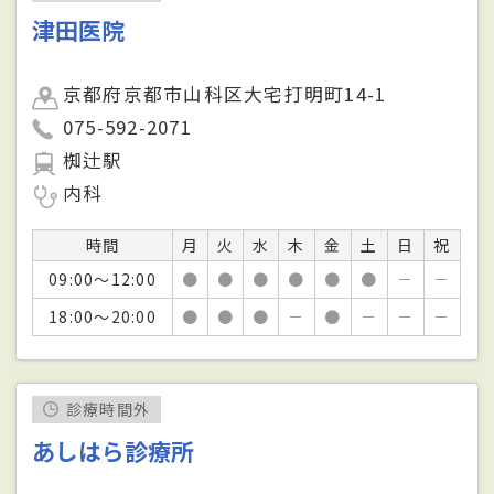
津田医院
京都府京都市山科区大宅打明町14-1
075-592-2071
椥辻駅
内科
時間
月
火
水
木
金
土
日
祝
09:00～12:00
●
●
●
●
●
●
－
－
18:00～20:00
●
●
●
－
●
－
－
－
診療時間外
あしはら診療所