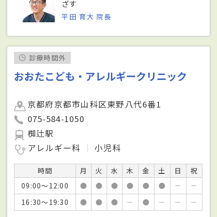
ざす
平田 育大 院長
診療時間外
おおたこども・アレルギークリニック
京都府京都市山科区東野八代6番1
075-584-1050
椥辻駅
アレルギー科
小児科
時間
月
火
水
木
金
土
日
祝
09:00～12:00
●
●
●
●
●
●
－
－
16:30～19:30
●
●
●
－
●
－
－
－