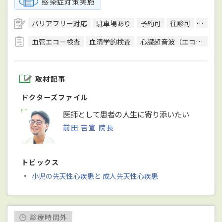
感染症対策実施
バリアフリー対応
駐車場あり
予約可
往診可
訪問診
血管エコー検査
血清学的検査
心臓超音波（エコー）検査
取材記事
ドクターズファイル
医師として患者の人生に寄り添いたい
前田 吉宣 院長
トピックス
・
小児の先天性心疾患と 成人先天性心疾患
診療時間外