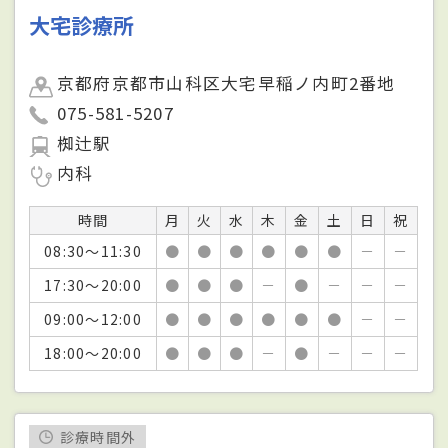
大宅診療所
京都府京都市山科区大宅早稲ノ内町2番地
075-581-5207
椥辻駅
内科
時間
月
火
水
木
金
土
日
祝
08:30～11:30
●
●
●
●
●
●
－
－
17:30～20:00
●
●
●
－
●
－
－
－
09:00～12:00
●
●
●
●
●
●
－
－
18:00～20:00
●
●
●
－
●
－
－
－
診療時間外