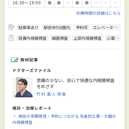
16:30～19:00
●
●
－
●
●
－
－
－
診療時間の詳細はこちら
駐車場あり
駅徒歩5分圏内
予約可
エレベーターあり
経鼻内視鏡検査
細菌検査
上部内視鏡検査
心電図検査
取材記事
ドクターズファイル
苦痛の少ない、安心で快適な内視鏡検査
をめざす
竹村 嘉人 院長
検診・治療レポート
・
病気の早期発見・予防につながる 先進的な胃・大腸の
内視鏡検査