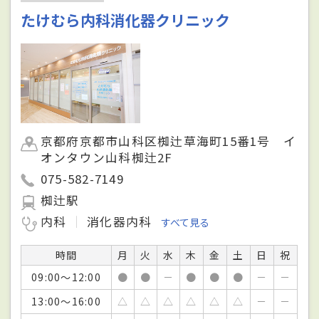
たけむら内科消化器クリニック
京都府京都市山科区椥辻草海町15番1号 イ
オンタウン山科椥辻2F
075-582-7149
椥辻駅
内科
消化器内科
すべて見る
時間
月
火
水
木
金
土
日
祝
09:00～12:00
●
●
－
●
●
●
－
－
13:00～16:00
△
△
△
△
△
△
－
－