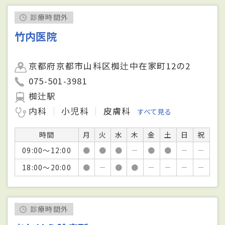
診療時間外
竹内医院
京都府京都市山科区椥辻中在家町12の2
075-501-3981
椥辻駅
内科
小児科
皮膚科
すべて見る
時間
月
火
水
木
金
土
日
祝
09:00～12:00
●
●
●
－
●
●
－
－
18:00～20:00
●
－
●
●
－
－
－
－
診療時間外