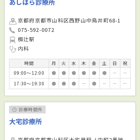
あしはら診療所
京都府京都市山科区西野山中鳥井町68-1
075-592-0072
椥辻駅
内科
時間
月
火
水
木
金
土
日
祝
09:00～12:00
●
●
●
●
●
●
－
－
17:30～19:30
●
●
●
－
●
－
－
－
診療時間外
大宅診療所
京都府京都市山科区大宅早稲ノ内町2番地