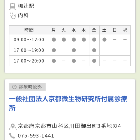
椥辻駅
内科
時間
月
火
水
木
金
土
日
祝
09:00～12:00
●
●
●
●
●
●
－
－
17:00～19:00
●
－
●
－
●
－
－
－
17:00～20:00
●
－
●
－
●
－
－
－
診療時間外
一般社団法人京都微生物研究所付属診療
所
京都府京都市山科区川田御出町3番地の4
075-593-1441