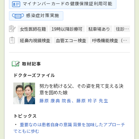
マイナンバーカードの健康保険証利用可能
感染症対策実施
女性医師在籍
19時以降診療可
駐車場あり
往診可
訪
経鼻内視鏡検査
血管エコー検査
呼吸機能検査（スパイロメトリー）
取材記事
ドクターズファイル
努力を続ける父、その姿を見て支える決
意を固めた娘
藤原 康典 院長、藤原 玲子 先生
トピックス
・
重要なのは患者自身の意識 背景を加味したアプローチ
でともに歩む