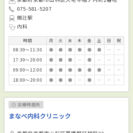
075-581-5207
椥辻駅
内科
時間
月
火
水
木
金
土
日
祝
08:30～11:30
●
●
●
●
●
●
－
－
17:30～20:00
●
●
●
－
●
－
－
－
09:00～12:00
●
●
●
●
●
●
－
－
18:00～20:00
●
●
●
－
●
－
－
－
診療時間外
まなべ内科クリニック