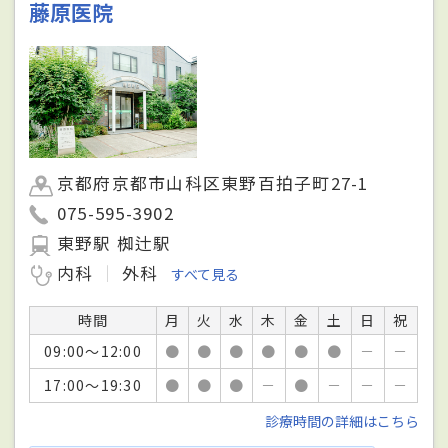
藤原医院
京都府京都市山科区東野百拍子町27-1
075-595-3902
東野駅 椥辻駅
内科
外科
すべて見る
時間
月
火
水
木
金
土
日
祝
09:00～12:00
●
●
●
●
●
●
－
－
17:00～19:30
●
●
●
－
●
－
－
－
診療時間の詳細はこちら