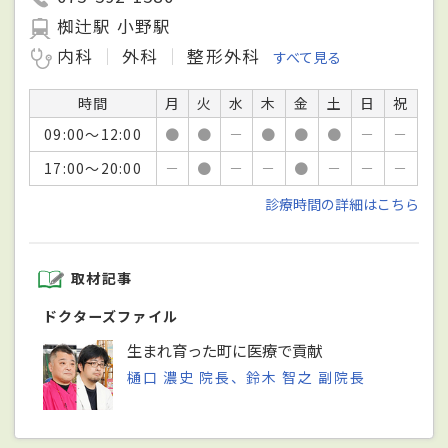
椥辻駅 小野駅
内科
外科
整形外科
すべて見る
時間
月
火
水
木
金
土
日
祝
09:00～12:00
●
●
－
●
●
●
－
－
17:00～20:00
－
●
－
－
●
－
－
－
診療時間の詳細はこちら
取材記事
ドクターズファイル
生まれ育った町に医療で貢献
樋口 濃史 院長、鈴木 智之 副院長