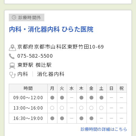
診療時間外
内科・消化器内科 ひらた医院
京都府京都市山科区東野竹田10-69
075-582-5500
東野駅 椥辻駅
内科
消化器内科
時間
月
火
水
木
金
土
日
祝
09:00～12:00
●
●
－
●
●
●
－
－
13:00～16:00
○
○
－
○
○
○
－
－
16:30～19:00
●
●
－
●
●
－
－
－
診療時間の詳細はこちら