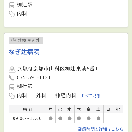
椥辻駅
内科
診療時間外
なぎ辻病院
京都府京都市山科区椥辻東潰5番1
075-591-1131
椥辻駅
内科
外科
神経内科
すべて見る
時間
月
火
水
木
金
土
日
祝
09:00～12:00
●
●
●
●
●
●
－
－
診療時間の詳細はこちら