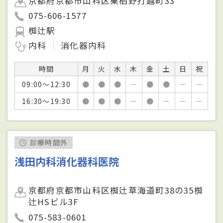
京都府京都市山科区栗栖野打越町33
075-606-1577
椥辻駅
内科
消化器内科
時間
月
火
水
木
金
土
日
祝
09:00～12:30
●
●
●
－
●
●
－
－
16:30～19:30
●
●
●
－
●
－
－
－
診療時間外
浅田内科消化器科医院
京都府京都市山科区椥辻草海道町38の35椥
辻HSビル3F
075-583-0601