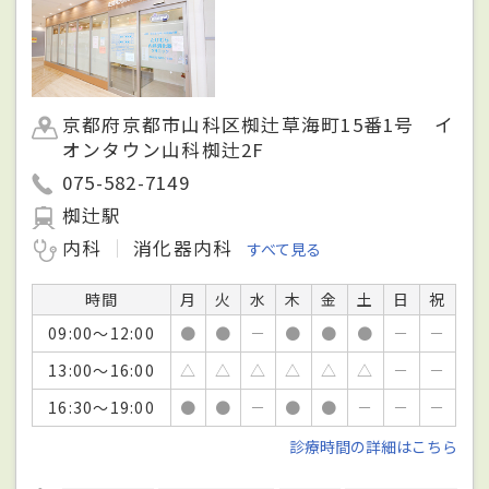
京都府京都市山科区椥辻草海町15番1号 イ
オンタウン山科椥辻2F
075-582-7149
椥辻駅
内科
消化器内科
すべて見る
時間
月
火
水
木
金
土
日
祝
09:00～12:00
●
●
－
●
●
●
－
－
13:00～16:00
△
△
△
△
△
△
－
－
16:30～19:00
●
●
－
●
●
－
－
－
診療時間の詳細はこちら