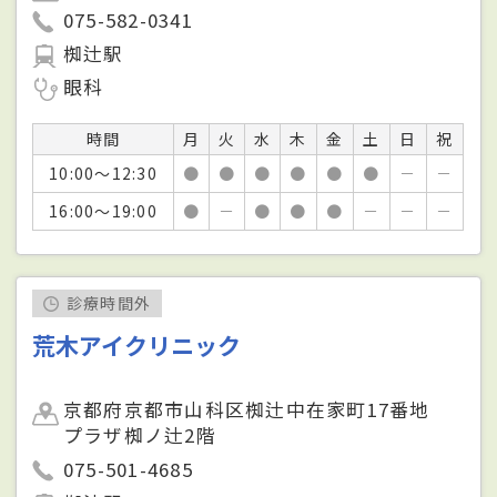
075-582-0341
椥辻駅
眼科
時間
月
火
水
木
金
土
日
祝
10:00～12:30
●
●
●
●
●
●
－
－
16:00～19:00
●
－
●
●
●
－
－
－
診療時間外
荒木アイクリニック
京都府京都市山科区椥辻中在家町17番地
プラザ椥ノ辻2階
075-501-4685