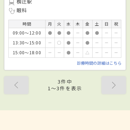
椥辻駅
眼科
時間
月
火
水
木
金
土
日
祝
09:00～12:00
●
●
●
－
●
●
－
－
13:30～15:00
－
○
●
－
●
－
－
－
15:00～18:00
－
－
●
－
△
－
－
－
診療時間の詳細はこちら
3件中
1〜3件を表示