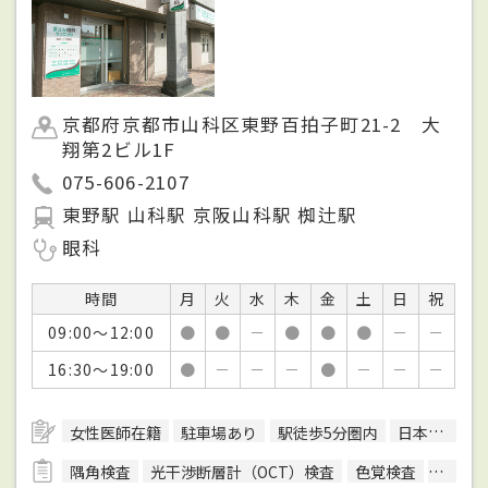
京都府京都市山科区東野百拍子町21-2 大
翔第2ビル1F
075-606-2107
東野駅 山科駅 京阪山科駅 椥辻駅
眼科
時間
月
火
水
木
金
土
日
祝
09:00～12:00
●
●
－
●
●
●
－
－
16:30～19:00
●
－
－
－
●
－
－
－
女性医師在籍
駐車場あり
駅徒歩5分圏内
日本眼科学会眼科専門医
隅角検査
光干渉断層計（OCT）検査
色覚検査
生体染