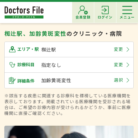
会員登録
ログイン
メニュー
椥辻駅、加齢黄斑変性
のクリニック・病院
椥辻駅
変更
エリア・駅
診療科目
指定なし
変更
加齢黄斑変性
選択
詳細条件
※該当する疾患に関連する診療科を標榜している医療機関を
表示しております。掲載されている医療機関を受診される場
合は、ご希望の診療内容が受けられるかどうか、事前に医療
機関に直接ご確認ください。