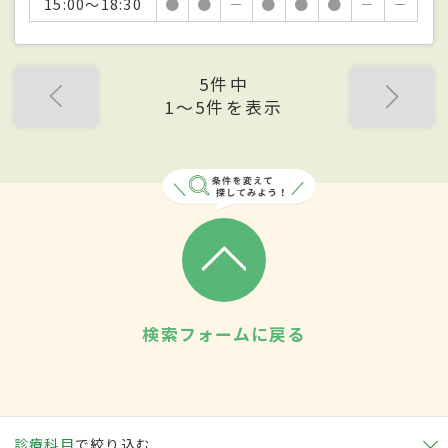
15:00～18:30
●
●
－
●
●
●
－
－
5件中
1〜5件を表示
検索フォームに戻る
診療科目
で絞り込む