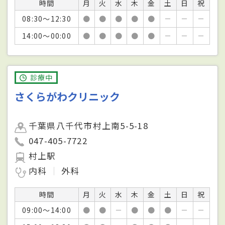
時間
月
火
水
木
金
土
日
祝
08:30～12:30
●
●
●
●
●
－
－
－
14:00～00:00
●
●
●
●
●
－
－
－
診療中
さくらがわクリニック
千葉県八千代市村上南5-5-18
047-405-7722
村上駅
内科
外科
時間
月
火
水
木
金
土
日
祝
09:00～14:00
●
●
－
●
●
●
－
－