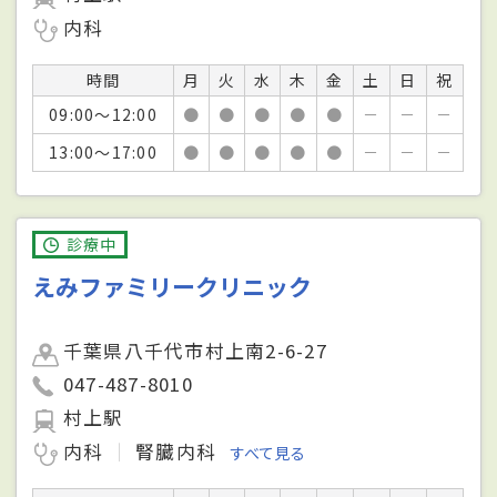
内科
時間
月
火
水
木
金
土
日
祝
09:00～12:00
●
●
●
●
●
－
－
－
13:00～17:00
●
●
●
●
●
－
－
－
診療中
えみファミリークリニック
千葉県八千代市村上南2-6-27
047-487-8010
村上駅
内科
腎臓内科
すべて見る