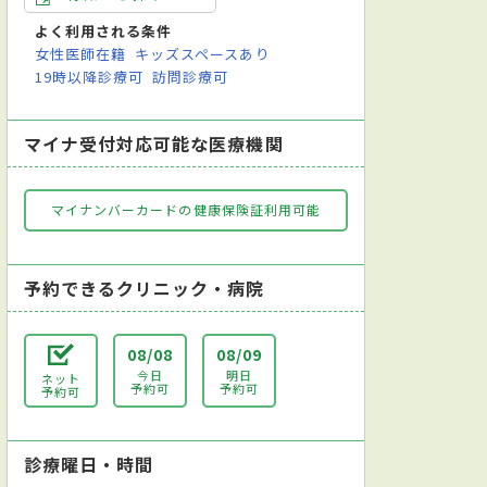
足踏み検査
中耳ファイバー検査
聴力検査
頭位眼振検査
内視鏡検査
よく利用される条件
女性医師在籍
キッズスペースあり
19時以降診療可
訪問診療可
マイナ受付対応可能な医療機関
マイナンバーカードの健康保険証利用可能
予約できるクリニック・病院
08/08
08/09
今日
明日
ネット
予約可
予約可
予約可
診療曜日・時間