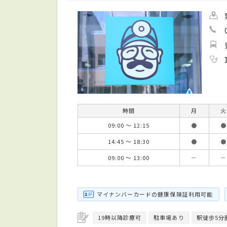
時間
月
火
09:00 ～ 12:15
●
●
14:45 ～ 18:30
●
●
09:00 ～ 13:00
－
－
マイナンバーカードの健康保険証利用可能
19時以降診療可
駐車場あり
駅徒歩5分