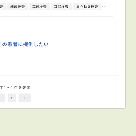
査
細菌検査
耳鏡検査
耳漏検査
重心動揺検査
舌下免疫療法
くの患者に提供したい
件中1～1件を表示
1