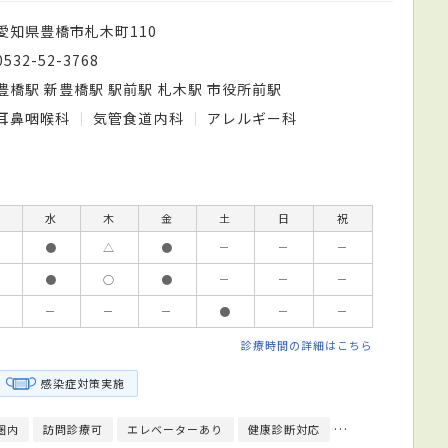
愛知県豊橋市札木町110
0532-52-3768
豊橋駅 新豊橋駅 駅前駅 札木駅 市役所前駅
耳鼻咽喉科
気管食道内科
アレルギー科
水
木
金
土
日
祝
●
△
●
－
－
－
●
○
●
－
－
－
－
－
－
●
－
－
診療時間の詳細はこちら
感染症対策実施
圏内
訪問診療可
エレベーターあり
健康診断対応
日本耳鼻咽喉科学