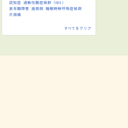
認知症
過敏性腸症候群（IBS）
更年期障害
歯周病
睡眠時無呼吸症候群
片頭痛
すべてをクリア