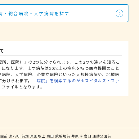
院・総合病院・大学病院を探す
て
療所、医院）」の2つに分けられます。この2つの違いを知るこ
うになります。まず病院は20以上の病床を持つ医療機関のこと
立病院、大学病院、企業立病院といった大規模病院や、地域医
に分けられます。
「病院」を検索するのがホスピタルズ・ファ
・ファイルとなります。
公園前
東八町
前畑
東田坂上
東田
競輪場前
井原
赤岩口
運動公園前