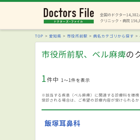
全国のドクター14,38
クリニック・病院 156,
TOP
愛知県
市役所前駅
病名カテゴリから探す
市役所前駅、ベル麻痺
の
1
件中
1〜1件を表示
※該当する疾患（ベル麻痺）に関連する診療科を標榜
受診される場合は、ご希望の診療内容が受けられるか
飯塚耳鼻科