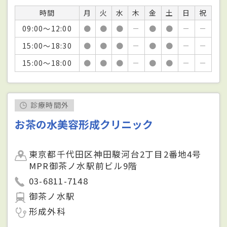
時間
月
火
水
木
金
土
日
祝
09:00～12:00
●
●
●
－
●
●
－
－
15:00～18:30
●
●
●
－
●
●
－
－
15:00～18:00
●
●
●
－
●
●
－
－
診療時間外
お茶の水美容形成クリニック
東京都千代田区神田駿河台2丁目2番地4号
MPR御茶ノ水駅前ビル9階
03-6811-7148
御茶ノ水駅
形成外科