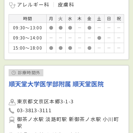
アレルギー科
皮膚科
時間
月
火
水
木
金
土
日
祝
09:30～13:00
●
●
●
－
●
－
－
－
09:30～14:00
－
－
－
－
－
●
－
－
15:00～18:00
●
●
●
－
●
－
－
－
診療時間外
順天堂大学医学部附属 順天堂医院
東京都文京区本郷3-1-3
03-3813-3111
御茶ノ水駅 淡路町駅 新御茶ノ水駅 小川町
駅