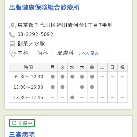
出版健康保険組合診療所
東京都千代田区神田駿河台1丁目7番地
03-3292-5092
御茶ノ水駅
内科
歯科
皮膚科
すべて見る
時間
月
火
水
木
金
土
日
祝
09:30～12:30
●
●
●
●
●
－
－
－
13:30～16:30
●
●
－
●
●
－
－
－
13:30～17:45
－
－
●
－
－
－
－
－
診療中
三楽病院