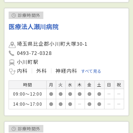
診療時間外
医療法人瀬川病院
埼玉県比企郡小川町大塚30-1
0493-72-0328
小川町駅
内科
外科
神経内科
すべて見る
時間
月
火
水
木
金
土
日
祝
09:00～12:00
●
●
●
●
●
●
－
－
14:00～17:00
●
●
●
－
●
●
－
－
診療時間外