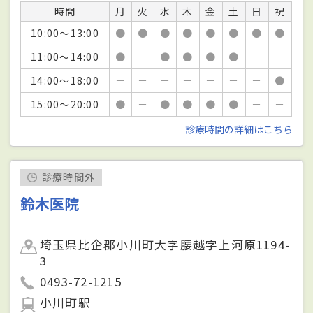
時間
月
火
水
木
金
土
日
祝
10:00～13:00
●
●
●
●
●
●
●
●
11:00～14:00
●
－
●
●
●
●
－
－
14:00～18:00
－
－
－
－
－
－
－
●
15:00～20:00
●
－
●
●
●
●
－
－
診療時間の詳細はこちら
診療時間外
鈴木医院
埼玉県比企郡小川町大字腰越字上河原1194-
3
0493-72-1215
小川町駅