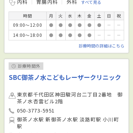
内科
胃腸内科
外科
すべて見る
時間
月
火
水
木
金
土
日
祝
09:00～12:00
●
●
●
●
●
●
－
－
14:00～18:00
●
●
●
●
●
－
－
－
診療時間の詳細はこちら
診療時間外
SBC御茶ノ水こどもレーザークリニック
東京都千代田区神田駿河台二丁目2番地 御
茶ノ水杏雲ビル2階
050-3773-5951
御茶ノ水駅 新御茶ノ水駅 淡路町駅 小川町
駅