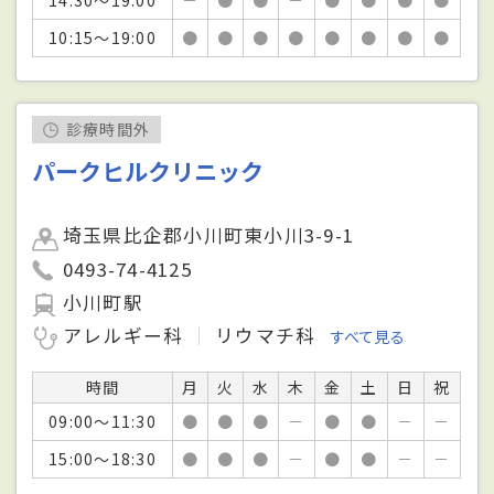
10:15～19:00
●
●
●
●
●
●
●
●
診療時間外
パークヒルクリニック
埼玉県比企郡小川町東小川3-9-1
0493-74-4125
小川町駅
アレルギー科
リウマチ科
すべて見る
時間
月
火
水
木
金
土
日
祝
09:00～11:30
●
●
●
－
●
●
－
－
15:00～18:30
●
●
●
－
●
●
－
－