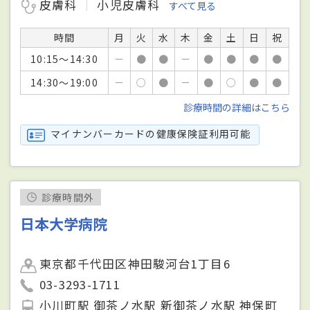
皮膚科
小児皮膚科
すべて見る
時間
月
火
水
木
金
土
日
祝
10:15～14:30
－
●
●
－
●
●
●
●
14:30～19:00
－
○
●
－
●
○
●
●
診療時間の詳細はこちら
マイナンバーカードの健康保険証利用可能
診療時間外
日本大学病院
東京都千代田区神田駿河台1丁目6
03-3293-1711
小川町駅 御茶ノ水駅 新御茶ノ水駅 神保町