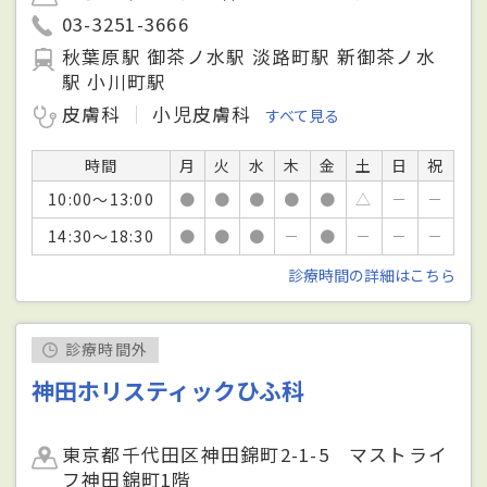
03-3251-3666
秋葉原駅 御茶ノ水駅 淡路町駅 新御茶ノ水
駅 小川町駅
皮膚科
小児皮膚科
すべて見る
時間
月
火
水
木
金
土
日
祝
10:00～13:00
●
●
●
●
●
△
－
－
14:30～18:30
●
●
●
－
●
－
－
－
診療時間の詳細はこちら
診療時間外
神田ホリスティックひふ科
東京都千代田区神田錦町2-1-5 マストライ
フ神田錦町1階