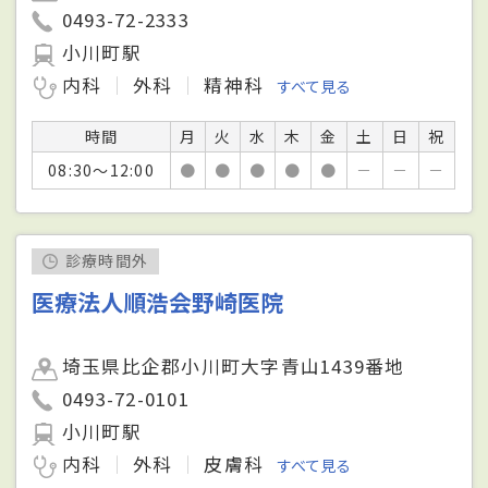
0493-72-2333
小川町駅
内科
外科
精神科
すべて見る
時間
月
火
水
木
金
土
日
祝
08:30～12:00
●
●
●
●
●
－
－
－
診療時間外
医療法人順浩会野崎医院
埼玉県比企郡小川町大字青山1439番地
0493-72-0101
小川町駅
内科
外科
皮膚科
すべて見る