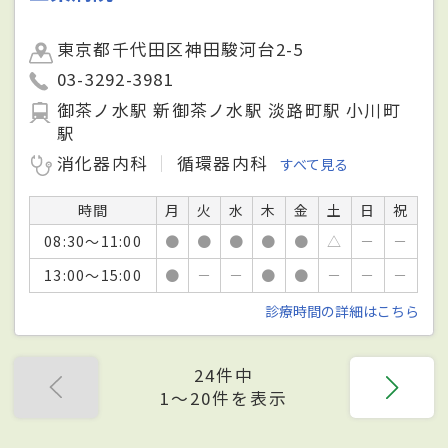
東京都千代田区神田駿河台2-5
03-3292-3981
御茶ノ水駅 新御茶ノ水駅 淡路町駅 小川町
駅
消化器内科
循環器内科
すべて見る
時間
月
火
水
木
金
土
日
祝
08:30～11:00
●
●
●
●
●
△
－
－
13:00～15:00
●
－
－
●
●
－
－
－
診療時間の詳細はこちら
24件中
1〜20件を表示