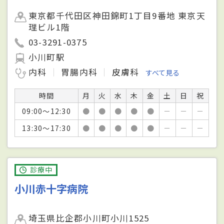
東京都千代田区神田錦町1丁目9番地 東京天
理ビル1階
03-3291-0375
小川町駅
内科
胃腸内科
皮膚科
すべて見る
時間
月
火
水
木
金
土
日
祝
09:00～12:30
●
●
●
●
●
－
－
－
13:30～17:30
●
●
●
●
●
－
－
－
診療中
小川赤十字病院
埼玉県比企郡小川町小川1525