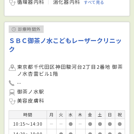
循環器内科
消化器内科
すべて見る
診療時間外
ＳＢＣ御茶ノ水こどもレーザークリニッ
ク
東京都千代田区神田駿河台2丁目2番地 御茶
ノ水杏雲ビル1階
--
御茶ノ水駅
美容皮膚科
時間
月
火
水
木
金
土
日
祝
10:15～14:30
－
－
●
－
●
●
●
●
14:30～19:00
－
●
●
－
●
●
●
●