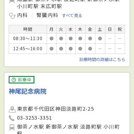
小川町駅 末広町駅
内科
腎臓内科
すべて見る
時間
月
火
水
木
金
土
日
祝
08:30～11:30
●
●
●
●
●
●
－
－
12:45～16:00
●
●
●
●
●
－
－
－
診療時間の詳細はこちら
診療中
神尾記念病院
東京都千代田区神田淡路町2-25
03-3253-3351
御茶ノ水駅 新御茶ノ水駅 淡路町駅 小川町
駅