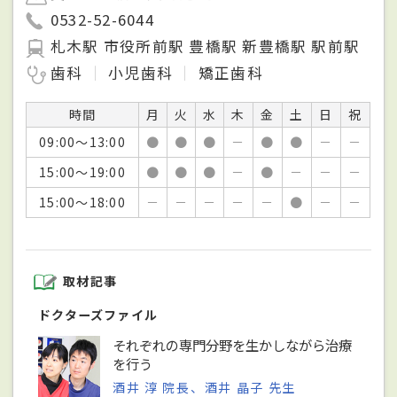
0532-52-6044
札木駅 市役所前駅 豊橋駅 新豊橋駅 駅前駅
歯科
小児歯科
矯正歯科
時間
月
火
水
木
金
土
日
祝
09:00～13:00
●
●
●
－
●
●
－
－
15:00～19:00
●
●
●
－
●
－
－
－
15:00～18:00
－
－
－
－
－
●
－
－
取材記事
ドクターズファイル
それぞれの専門分野を生かしながら治療
を行う
酒井 淳 院長、酒井 晶子 先生