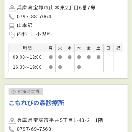
兵庫県宝塚市山本東2丁目6番7号
0797-88-7064
山本駅
内科
小児科
時間
月
火
水
木
金
土
日
祝
09:00～12:00
●
●
●
●
●
●
－
－
16:30～19:00
●
●
－
●
－
－
－
－
診療時間外
こもれびの森診療所
兵庫県宝塚市平井5丁目1-43-2 1階
0797-69-7560