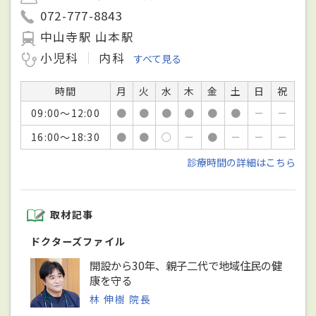
072-777-8843
中山寺駅 山本駅
小児科
内科
すべて見る
時間
月
火
水
木
金
土
日
祝
09:00～12:00
●
●
●
●
●
●
－
－
16:00～18:30
●
●
○
－
●
－
－
－
診療時間の詳細はこちら
取材記事
ドクターズファイル
開設から30年、親子二代で地域住民の健
康を守る
林 伸樹 院長