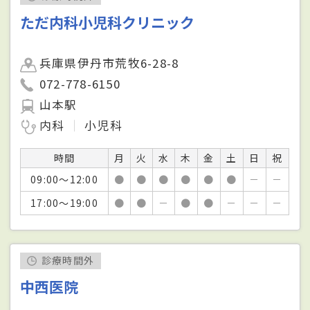
ただ内科小児科クリニック
兵庫県伊丹市荒牧6-28-8
072-778-6150
山本駅
内科
小児科
時間
月
火
水
木
金
土
日
祝
09:00～12:00
●
●
●
●
●
●
－
－
17:00～19:00
●
●
－
●
●
－
－
－
診療時間外
中西医院