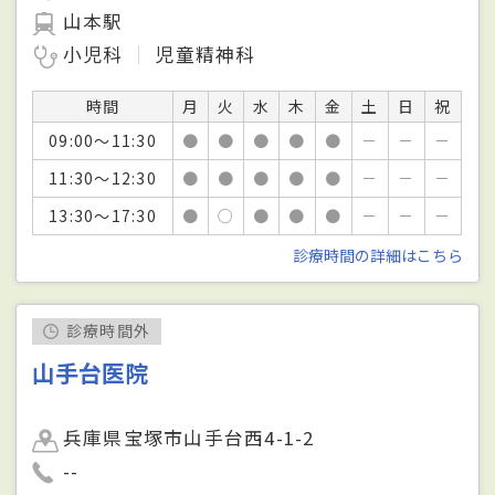
山本駅
小児科
児童精神科
時間
月
火
水
木
金
土
日
祝
09:00～11:30
●
●
●
●
●
－
－
－
11:30～12:30
●
●
●
●
●
－
－
－
13:30～17:30
●
○
●
●
●
－
－
－
診療時間の詳細はこちら
診療時間外
山手台医院
兵庫県宝塚市山手台西4-1-2
--