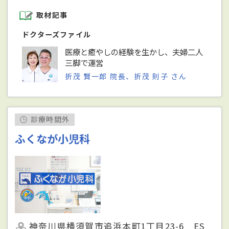
取材記事
ドクターズファイル
医療と癒やしの経験を生かし、夫婦二人
三脚で運営
折茂 賢一郎 院長、折茂 則子 さん
診療時間外
ふくなが小児科
神奈川県横須賀市追浜本町1丁目23-6 ES