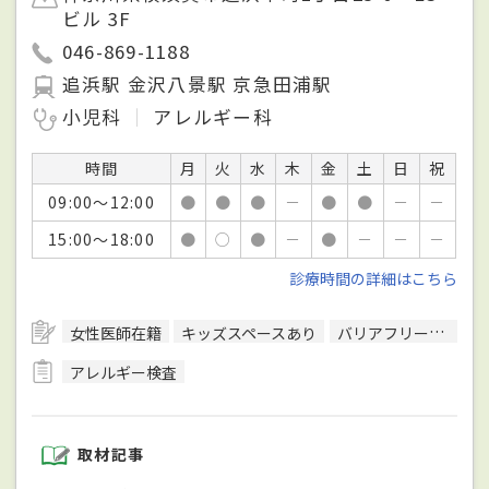
ビル 3F
046-869-1188
追浜駅 金沢八景駅 京急田浦駅
小児科
アレルギー科
時間
月
火
水
木
金
土
日
祝
09:00～12:00
●
●
●
－
●
●
－
－
15:00～18:00
●
○
●
－
●
－
－
－
診療時間の詳細はこちら
女性医師在籍
キッズスペースあり
バリアフリー対応
アレルギー検査
取材記事