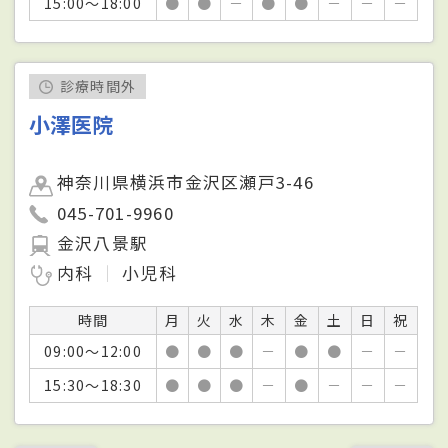
15:00～18:00
●
●
－
●
●
－
－
－
診療時間外
小澤医院
神奈川県横浜市金沢区瀬戸3-46
045-701-9960
金沢八景駅
内科
小児科
時間
月
火
水
木
金
土
日
祝
09:00～12:00
●
●
●
－
●
●
－
－
15:30～18:30
●
●
●
－
●
－
－
－