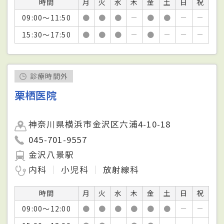
時間
月
火
水
木
金
土
日
祝
09:00～11:50
●
●
●
－
●
●
－
－
15:30～17:50
●
●
●
－
●
－
－
－
診療時間外
栗栖医院
神奈川県横浜市金沢区六浦4-10-18
045-701-9557
金沢八景駅
内科
小児科
放射線科
時間
月
火
水
木
金
土
日
祝
09:00～12:00
●
●
●
●
●
●
－
－