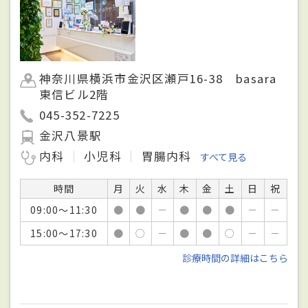
神奈川県横浜市金沢区瀬戸16-38 basara
東信ビル2階
045-352-7225
金沢八景駅
内科
小児科
胃腸内科
すべて見る
時間
月
火
水
木
金
土
日
祝
09:00～11:30
●
●
－
●
●
●
－
－
15:00～17:30
●
○
－
●
●
○
－
－
診療時間の詳細はこちら