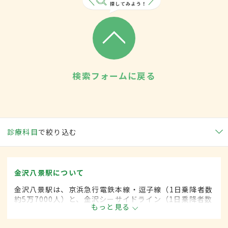
検索フォームに戻る
診療科目
で絞り込む
金沢八景駅について
金沢八景駅は、京浜急行電鉄本線・逗子線（1日乗降者数
約5万7000人）と、金沢シーサイドライン（1日乗降者数
もっと見る
約1万5000人）の2つがある。駅周辺には神社や学校が多
く、商店街やスーパーマーケットも並んでいる。