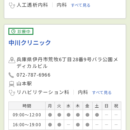
人工透析内科
内科
すべて見る
診療中
中川クリニック
兵庫県伊丹市荒牧6丁目28番9号バラ公園メ
ディカルビル
072-787-6966
山本駅
リハビリテーション科
内科
すべて見る
時間
月
火
水
木
金
土
日
祝
09:00～12:00
●
●
●
●
●
●
－
－
16:00～19:00
●
●
－
●
●
－
－
－