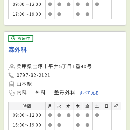
09:00～12:00
●
●
●
●
●
●
－
－
17:00～19:00
●
●
－
●
●
－
－
－
診療中
森外科
兵庫県宝塚市平井5丁目1番40号
0797-82-2121
山本駅
内科
外科
整形外科
すべて見る
時間
月
火
水
木
金
土
日
祝
09:00～12:00
●
●
●
●
●
●
－
－
16:30～19:00
●
●
－
●
●
－
－
－