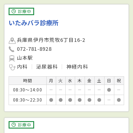
診療中
いたみバラ診療所
兵庫県伊丹市荒牧6丁目16-2
072-781-8928
山本駅
内科
泌尿器科
神経内科
時間
月
火
水
木
金
土
日
祝
08:30～14:00
－
－
－
－
－
－
●
－
08:30～22:30
●
●
●
●
●
●
－
●
診療中