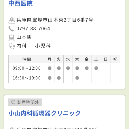
中西医院
兵庫県宝塚市山本東2丁目6番7号
0797-88-7064
山本駅
内科
小児科
時間
月
火
水
木
金
土
日
祝
09:00～12:00
●
●
●
●
●
●
－
－
16:30～19:00
●
●
－
●
－
－
－
－
診療時間外
小山内科循環器クリニック