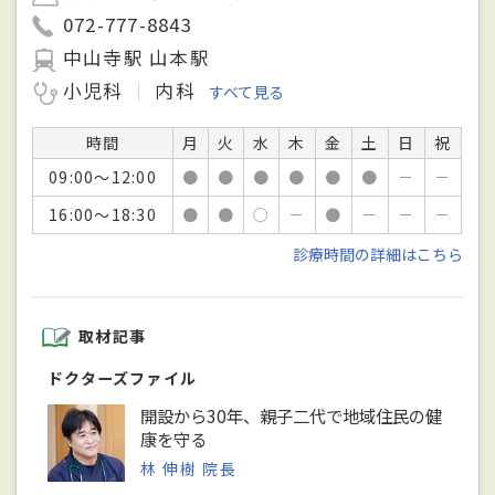
072-777-8843
中山寺駅 山本駅
小児科
内科
すべて見る
時間
月
火
水
木
金
土
日
祝
09:00～12:00
●
●
●
●
●
●
－
－
16:00～18:30
●
●
○
－
●
－
－
－
診療時間の詳細はこちら
取材記事
ドクターズファイル
開設から30年、親子二代で地域住民の健
康を守る
林 伸樹 院長