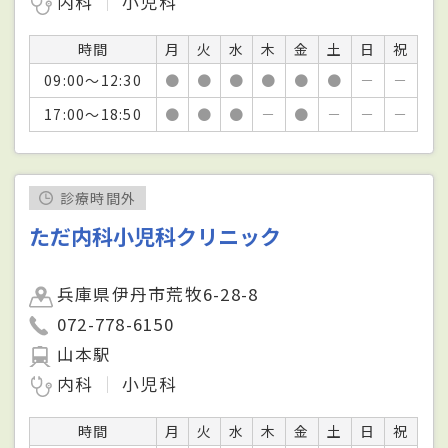
内科
小児科
時間
月
火
水
木
金
土
日
祝
09:00～12:30
●
●
●
●
●
●
－
－
17:00～18:50
●
●
●
－
●
－
－
－
診療時間外
ただ内科小児科クリニック
兵庫県伊丹市荒牧6-28-8
072-778-6150
山本駅
内科
小児科
時間
月
火
水
木
金
土
日
祝