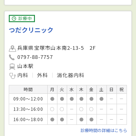
診療中
つだクリニック
兵庫県宝塚市山本南2-13-5 2F
0797-88-7757
山本駅
内科
外科
消化器内科
時間
月
火
水
木
金
土
日
祝
09:00～12:00
●
●
●
●
●
●
－
－
13:30～16:00
○
○
－
○
○
－
－
－
16:00～18:00
●
●
－
●
●
－
－
－
診療時間の詳細はこちら