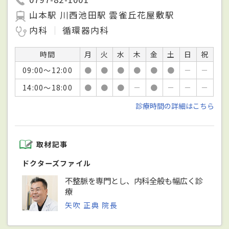
山本駅 川西池田駅 雲雀丘花屋敷駅
内科
循環器内科
時間
月
火
水
木
金
土
日
祝
09:00～12:00
●
●
●
●
●
●
－
－
14:00～18:00
●
●
●
－
●
－
－
－
診療時間の詳細はこちら
取材記事
ドクターズファイル
不整脈を専門とし、内科全般も幅広く診
療
矢吹 正典 院長