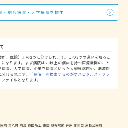
院・総合病院・大学病院を探す
て
療所、医院）」の2つに分けられます。この2つの違いを知るこ
うになります。まず病院は20以上の病床を持つ医療機関のこと
立病院、大学病院、企業立病院といった大規模病院や、地域医
に分けられます。
「病院」を検索するのがホスピタルズ・ファ
・ファイルとなります。
公園前
東八町
前畑
東田坂上
東田
競輪場前
井原
赤岩口
運動公園前