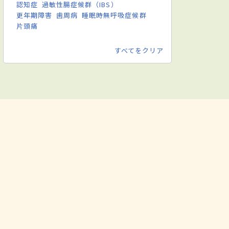
認知症
過敏性腸症候群（IBS）
更年期障害
歯周病
睡眠時無呼吸症候群
片頭痛
すべてをクリア