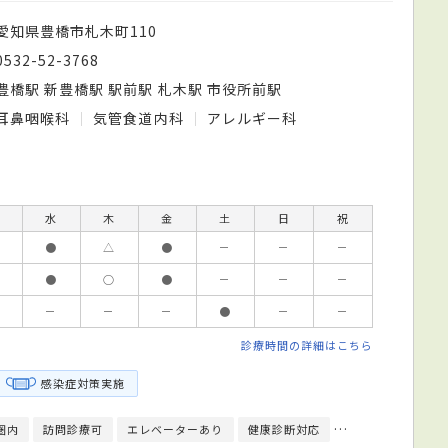
愛知県豊橋市札木町110
0532-52-3768
豊橋駅 新豊橋駅 駅前駅 札木駅 市役所前駅
耳鼻咽喉科
気管食道内科
アレルギー科
水
木
金
土
日
祝
●
△
●
－
－
－
●
○
●
－
－
－
－
－
－
●
－
－
診療時間の詳細はこちら
感染症対策実施
圏内
訪問診療可
エレベーターあり
健康診断対応
日本耳鼻咽喉科学