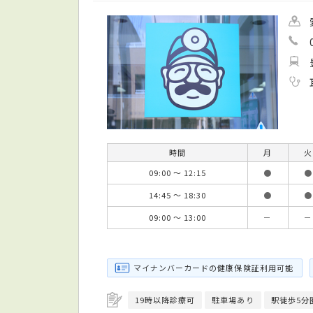
時間
月
火
09:00 ～ 12:15
●
●
14:45 ～ 18:30
●
●
09:00 ～ 13:00
－
－
マイナンバーカードの健康保険証利用可能
19時以降診療可
駐車場あり
駅徒歩5分