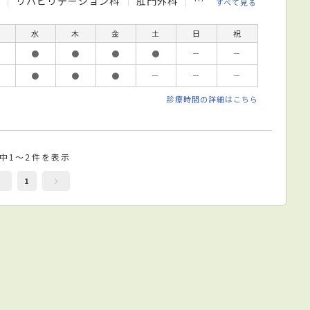
科
リハビリテーション科
肛門外科
小児外科
糖尿病内科
すべて見る
水
木
金
土
日
祝
●
●
●
●
－
－
●
●
●
－
－
－
診療時間の詳細はこちら
件中1～2件を表示
1