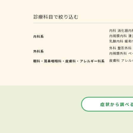
診療科目で絞り込む
内科
消化器内
内視鏡内科
漢
内科系
乳腺内科
緩和
外科
整形外科
外科系
内視鏡外科
ペ
皮膚科
アレル
眼科・耳鼻咽喉科・皮膚科・アレルギー科系
症状から調べ