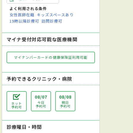
足踏み検査
中耳ファイバー検査
聴力検査
頭位眼振検査
内視鏡検査
よく利用される条件
女性医師在籍
キッズスペースあり
19時以降診療可
訪問診療可
マイナ受付対応可能な医療機関
マイナンバーカードの健康保険証利用可能
予約できるクリニック・病院
08/07
08/08
今日
明日
ネット
予約可
予約可
予約可
診療曜日・時間