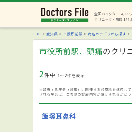
全国のドクター14,36
クリニック・病院 156,
TOP
愛知県
市役所前駅
病名カテゴリから探す
市役所前駅、頭痛
のクリ
2
件中
1〜2件を表示
※該当する疾患（頭痛）に関連する診療科を標榜して
される場合は、ご希望の診療内容が受けられるかどう
飯塚耳鼻科