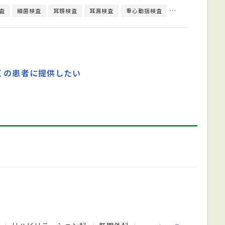
査
細菌検査
耳鏡検査
耳漏検査
重心動揺検査
舌下免疫療法
くの患者に提供したい