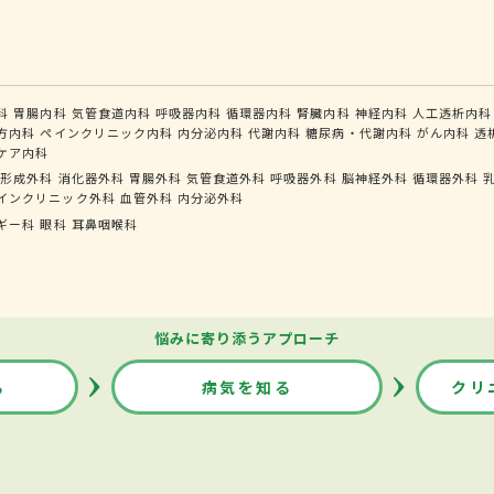
科
胃腸内科
気管食道内科
呼吸器内科
循環器内科
腎臓内科
神経内科
人工透析内科
方内科
ペインクリニック内科
内分泌内科
代謝内科
糖尿病・代謝内科
がん内科
透
ケア内科
形成外科
消化器外科
胃腸外科
気管食道外科
呼吸器外科
脳神経外科
循環器外科
インクリニック外科
血管外科
内分泌外科
ギー科
眼科
耳鼻咽喉科
悩みに寄り添うアプローチ
る
病気を知る
クリ