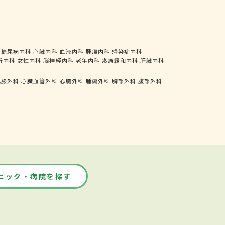
糖尿病内科
心臓内科
血液内科
腫瘍内科
感染症内科
析内科
女性内科
脳神経内科
老年内科
疼痛緩和内科
肝臓内科
乳腺外科
心臓血管外科
心臓外科
腫瘍外科
胸部外科
腹部外科
ニック・病院を探す