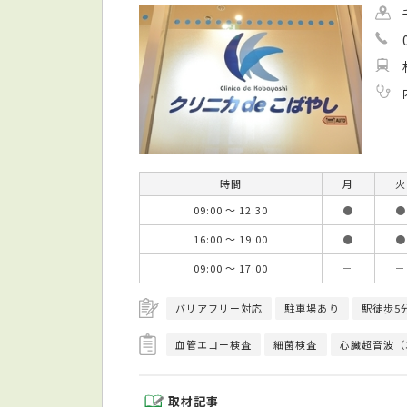
時間
月
火
09:00 ～ 12:30
●
●
16:00 ～ 19:00
●
●
09:00 ～ 17:00
－
－
バリアフリー対応
駐車場あり
駅徒歩5
血管エコー検査
細菌検査
心臓超音波（
取材記事