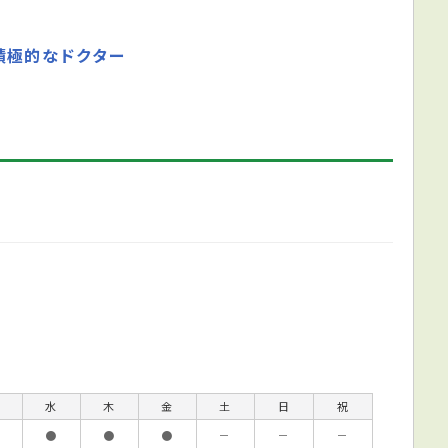
積極的なドクター
水
木
金
土
日
祝
●
●
●
－
－
－