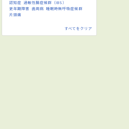
認知症
過敏性腸症候群（IBS）
更年期障害
歯周病
睡眠時無呼吸症候群
片頭痛
すべてをクリア