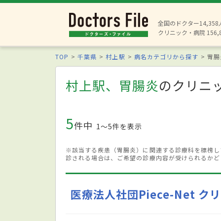
全国のドクター14,35
クリニック・病院 156,
TOP
千葉県
村上駅
病名カテゴリから探す
胃腸
村上駅、胃腸炎
のクリニ
5
件中
1〜5件を表示
※該当する疾患（胃腸炎）に関連する診療科を標榜し
診される場合は、ご希望の診療内容が受けられるかど
医療法人社団Piece-Net 