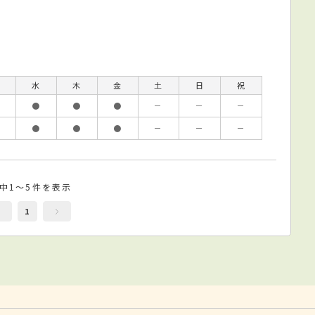
水
木
金
土
日
祝
●
●
●
－
－
－
●
●
●
－
－
－
件中1～5件を表示
1