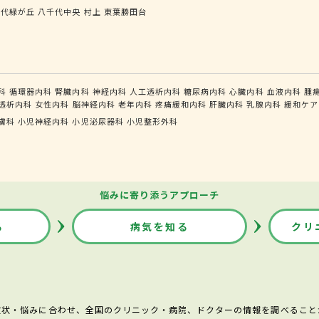
千代緑が丘
八千代中央
村上
東葉勝田台
科
循環器内科
腎臓内科
神経内科
人工透析内科
糖尿病内科
心臓内科
血液内科
腫
透析内科
女性内科
脳神経内科
老年内科
疼痛緩和内科
肝臓内科
乳腺内科
緩和ケア
膚科
小児神経内科
小児泌尿器科
小児整形外科
悩みに寄り添うアプローチ
る
病気を知る
クリ
症状・悩みに合わせ、全国のクリニック・病院、ドクターの情報を調べること