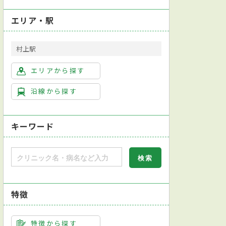
エリア・駅
村上駅
エリアから探す
沿線から探す
キーワード
検査（感染症検査）
アレルギー検査
喀痰（かくたん）検査
インフルエン
特徴
特徴から探す