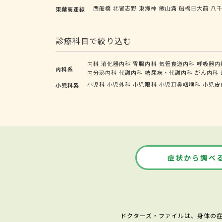
西船橋
北習志野
東海神
飯山満
船橋日大前
八
東葉高速線
診療科目で絞り込む
内科
消化器内科
胃腸内科
気管食道内科
呼吸器内
内科系
内分泌内科
代謝内科
糖尿病・代謝内科
がん内科
小児科
小児外科
小児眼科
小児耳鼻咽喉科
小児皮
小児科系
症状から調べ
ドクターズ・ファイルは、身体の