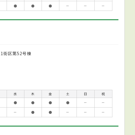
●
●
●
－
－
－
第1街区第52号棟
水
木
金
土
日
祝
●
●
●
●
－
－
－
●
●
－
－
－