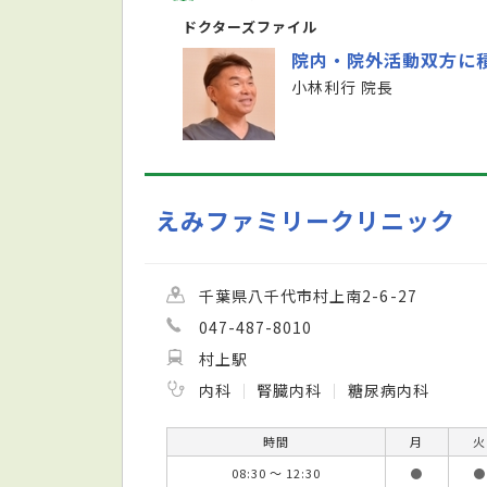
ドクターズファイル
院内・院外活動双方に
小林利行 院長
えみファミリークリニック
千葉県八千代市村上南2-6-27
047-487-8010
村上駅
内科
腎臓内科
糖尿病内科
時間
月
火
08:30 ～ 12:30
●
●