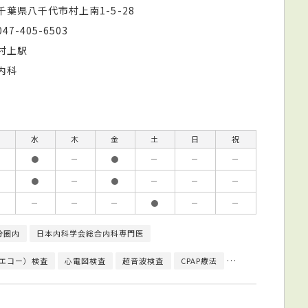
千葉県八千代市村上南1-5-28
047-405-6503
村上駅
内科
水
木
金
土
日
祝
●
－
●
－
－
－
●
－
●
－
－
－
－
－
－
●
－
－
分圏内
日本内科学会総合内科専門医
エコー）検査
心電図検査
超音波検査
CPAP療法
尿検査
病原体