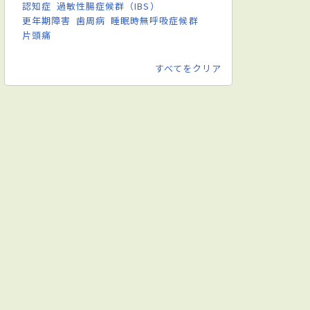
認知症
過敏性腸症候群（IBS）
更年期障害
歯周病
睡眠時無呼吸症候群
片頭痛
すべてをクリア