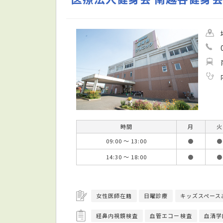
時間
月
火
09:00 ～ 13:00
●
●
14:30 ～ 18:00
●
●
女性医師在籍
日曜診療
キッズスペース
経鼻内視鏡検査
血管エコー検査
血清学