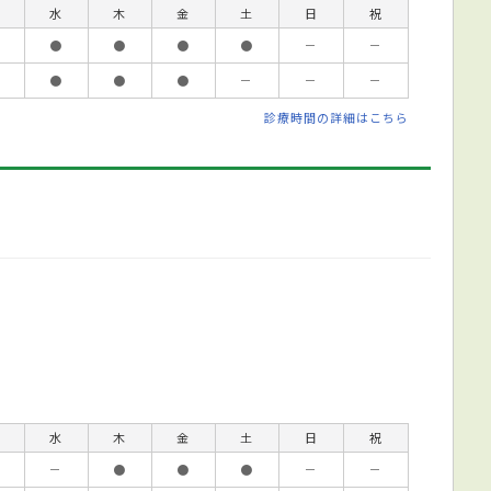
水
木
金
土
日
祝
●
●
●
●
－
－
●
●
●
－
－
－
診療時間の詳細はこちら
水
木
金
土
日
祝
－
●
●
●
－
－