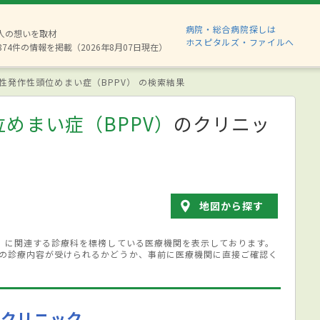
病院・総合病院探しは
6人の想いを取材
ホスピタルズ・ファイルへ
874件の情報を掲載（2026年8月07日現在）
性発作性頭位めまい症（BPPV） の検索結果
めまい症（BPPV）
のクリニッ
地図から探す
））に関連する診療科を標榜している医療機関を表示しております。
の診療内容が受けられるかどうか、事前に医療機関に直接ご確認く
会クリニック