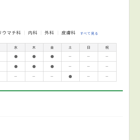
リウマチ科
内科
外科
皮膚科
すべて見る
水
木
金
土
日
祝
●
●
●
－
－
－
●
●
●
－
－
－
－
－
－
●
－
－