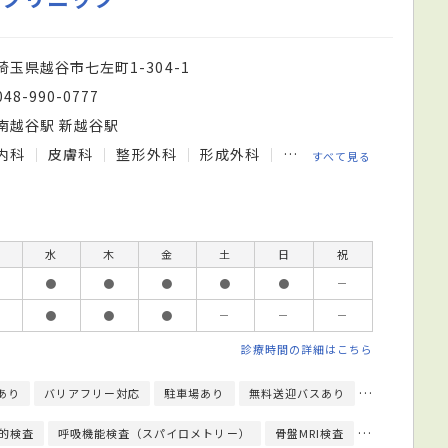
埼玉県越谷市七左町1-304-1
048-990-0777
南越谷駅 新越谷駅
内科
皮膚科
整形外科
形成外科
婦人科
糖尿病・代謝
すべて見る
水
木
金
土
日
祝
●
●
●
●
●
－
●
●
●
－
－
－
診療時間の詳細はこちら
あり
バリアフリー対応
駐車場あり
無料送迎バスあり
予約可
エ
的検査
呼吸機能検査（スパイロメトリー）
骨盤MRI検査
骨密度検査