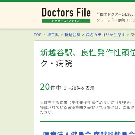
全国のドクター14,36
クリニック・病院 156,
TOP
埼玉県
新越谷駅
病名カテゴリから探す
良
新越谷駅、良性発作性頭位
ク・病院
20
件中
1〜20件を表示
※該当する疾患（良性発作性頭位めまい症（BPPV
掲載されている医療機関を受診される場合は、ご希望
ださい。
医療法人健身会 南越谷健身