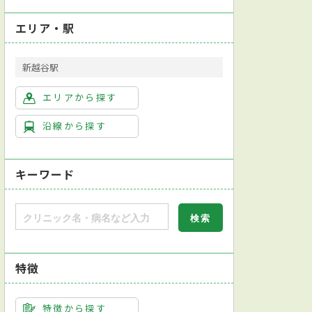
エリア・駅
新越谷駅
エリアから探す
内科
内分泌内科
呼吸器内科
循環器内科
消化器内科
沿線から探す
キーワード
特徴
レベーターあり
健康診断対応
人間ドック対応
日本皮膚科学会皮膚科専
骨量測定
細菌検査
子宮がん検診
子宮内膜組織検査
子宮卵管内腔
特徴から探す