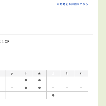
診療時間の詳細はこちら
し3F
水
木
金
土
日
祝
－
●
●
－
－
－
－
●
●
－
－
－
－
－
－
●
－
－