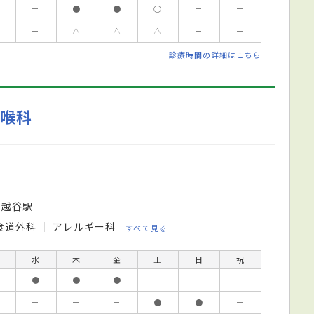
－
●
●
○
－
－
－
△
△
△
－
－
診療時間の詳細はこちら
咽喉科
新越谷駅
食道外科
アレルギー科
すべて見る
水
木
金
土
日
祝
●
●
●
－
－
－
－
－
－
●
●
－