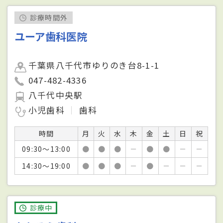
診療時間外
ユーア歯科医院
千葉県八千代市ゆりのき台8-1-1
047-482-4336
八千代中央駅
小児歯科
歯科
時間
月
火
水
木
金
土
日
祝
09:30～13:00
●
●
●
－
●
●
－
－
14:30～19:00
●
●
●
－
●
－
－
－
診療中