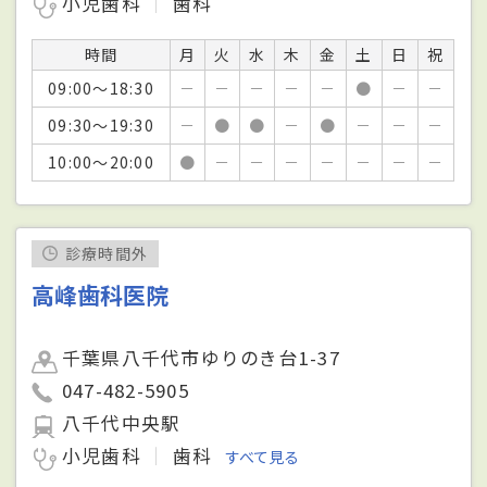
小児歯科
歯科
時間
月
火
水
木
金
土
日
祝
09:00～18:30
－
－
－
－
－
●
－
－
09:30～19:30
－
●
●
－
●
－
－
－
10:00～20:00
●
－
－
－
－
－
－
－
診療時間外
高峰歯科医院
千葉県八千代市ゆりのき台1-37
047-482-5905
八千代中央駅
小児歯科
歯科
すべて見る