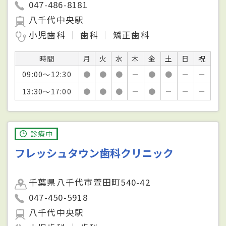
047-486-8181
八千代中央駅
小児歯科
歯科
矯正歯科
時間
月
火
水
木
金
土
日
祝
09:00～12:30
●
●
●
－
●
●
－
－
13:30～17:00
●
●
●
－
●
－
－
－
診療中
フレッシュタウン歯科クリニック
千葉県八千代市萱田町540-42
047-450-5918
八千代中央駅