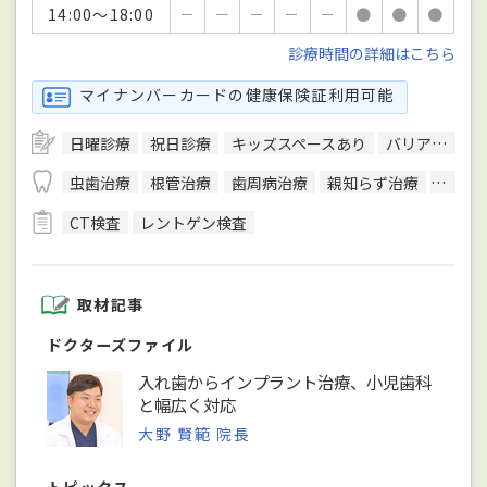
14:00～18:00
－
－
－
－
－
●
●
●
診療時間の詳細はこちら
マイナンバーカードの健康保険証利用可能
日曜診療
祝日診療
キッズスペースあり
バリアフリー対応
虫歯治療
根管治療
歯周病治療
親知らず治療
顎関節
CT検査
レントゲン検査
取材記事
ドクターズファイル
入れ歯からインプラント治療、小児歯科
と幅広く対応
大野 賢範 院長