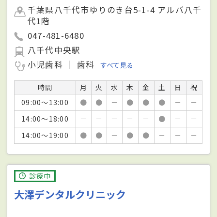
千葉県八千代市ゆりのき台5-1-4 アルバ八千
代1階
047-481-6480
八千代中央駅
小児歯科
歯科
すべて見る
時間
月
火
水
木
金
土
日
祝
09:00～13:00
●
●
－
●
●
●
－
－
14:00～18:00
－
－
－
－
－
●
－
－
14:00～19:00
●
●
－
●
●
－
－
－
診療中
大澤デンタルクリニック