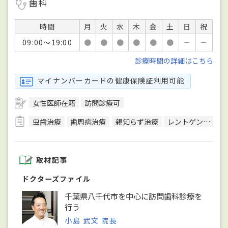
歯科
時間
月
火
水
木
金
土
日
祝
09:00～19:00
●
●
●
●
●
●
－
－
診療時間の詳細はこちら
マイナンバーカードの健康保険証利用可能
女性医師在籍
訪問診療可
虫歯治療
歯周病治療
親知らず治療
レントゲン検査
取材記事
ドクターズファイル
千葉県八千代市を中心に訪問歯科診療を
行う
小島 武文 院長