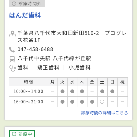
診療時間外
はんだ歯科
千葉県八千代市大和田新田510-2 プログレ
ス花通1F
047-458-6488
八千代中央駅 八千代緑が丘駅
歯科
矯正歯科
小児歯科
時間
月
火
水
木
金
土
日
祝
10:00～14:00
－
●
●
●
－
●
●
－
16:00～21:00
－
●
●
●
●
○
－
－
診療時間の詳細はこちら
診療中