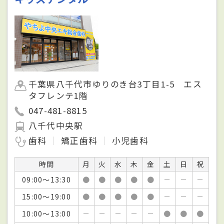
千葉県八千代市ゆりのき台3丁目1-5 エス
タフレンテ1階
047-481-8815
八千代中央駅
歯科
矯正歯科
小児歯科
時間
月
火
水
木
金
土
日
祝
09:00～13:30
●
●
●
●
●
－
－
－
15:00～19:00
●
●
●
●
●
－
－
－
10:00～13:00
－
－
－
－
－
●
●
●