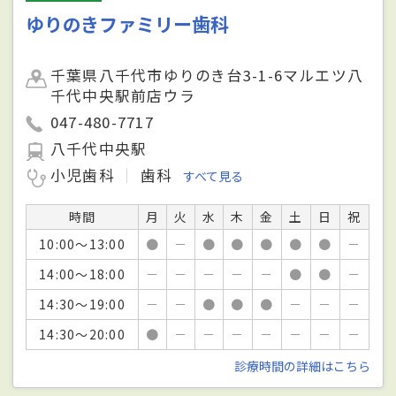
ゆりのきファミリー歯科
千葉県八千代市ゆりのき台3-1-6マルエツ八
千代中央駅前店ウラ
047-480-7717
八千代中央駅
小児歯科
歯科
すべて見る
時間
月
火
水
木
金
土
日
祝
10:00～13:00
●
－
●
●
●
●
●
－
14:00～18:00
－
－
－
－
－
●
●
－
14:30～19:00
－
－
●
●
●
－
－
－
14:30～20:00
●
－
－
－
－
－
－
－
診療時間の詳細はこちら