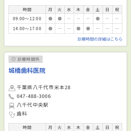
時間
月
火
水
木
金
土
日
祝
09:00～12:00
●
●
－
－
－
●
－
－
14:00～17:00
●
－
－
●
●
－
－
－
診療時間の詳細はこちら
診療時間外
城橋歯科医院
千葉県八千代市米本28
047-488-3006
八千代中央駅
歯科
時間
月
火
水
木
金
土
日
祝