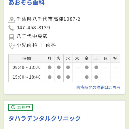
あおぞら歯科
千葉県八千代市高津1087-2
047-458-8139
八千代中央駅
小児歯科
歯科
時間
月
火
水
木
金
土
日
祝
08:40～13:00
●
●
●
－
●
●
－
－
15:00～18:40
●
●
●
－
●
●
－
－
診療時間の詳細はこちら
診療中
タハラデンタルクリニック