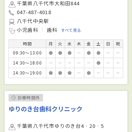
千葉県八千代市大和田844
047-487-4018
八千代中央駅
小児歯科
歯科
すべて見る
時間
月
火
水
木
金
土
日
祝
09:30～13:00
●
●
●
－
●
●
－
－
14:30～18:00
－
－
－
－
－
●
－
－
14:30～19:00
●
●
●
－
●
－
－
－
診療時間外
ゆりのき台歯科クリニック
千葉県八千代市ゆりのき台4‐20‐5