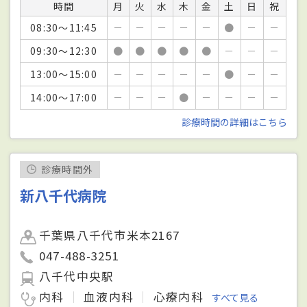
時間
月
火
水
木
金
土
日
祝
08:30～11:45
－
－
－
－
－
●
－
－
09:30～12:30
●
●
●
●
●
－
－
－
13:00～15:00
－
－
－
－
－
●
－
－
14:00～17:00
－
－
－
●
－
－
－
－
診療時間の詳細はこちら
診療時間外
新八千代病院
千葉県八千代市米本2167
047-488-3251
八千代中央駅
内科
血液内科
心療内科
すべて見る