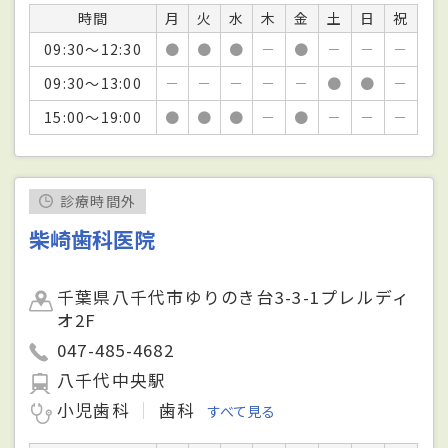
時間
月
火
水
木
金
土
日
祝
09:30～12:30
●
●
●
－
●
－
－
－
09:30～13:00
－
－
－
－
－
●
●
－
15:00～19:00
●
●
●
－
●
－
－
－
診療時間外
柴崎歯科医院
千葉県八千代市ゆりのき台3-3-1プレルディ
オ2F
047-485-4682
八千代中央駅
小児歯科
歯科
すべて見る