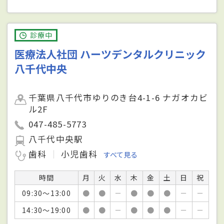
診療中
医療法人社団 ハーツデンタルクリニック
八千代中央
千葉県八千代市ゆりのき台4-1-6 ナガオカビ
ル2F
047-485-5773
八千代中央駅
歯科
小児歯科
すべて見る
時間
月
火
水
木
金
土
日
祝
09:30～13:00
●
●
－
●
●
●
－
－
14:30～19:00
●
●
－
●
●
●
－
－