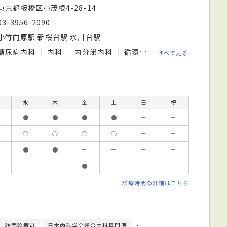
東京都板橋区小茂根4-28-14
03-3956-2090
小竹向原駅 新桜台駅 氷川台駅
糖尿病内科
内科
内分泌内科
循環器内科
消化器内科
すべて見る
水
木
金
土
日
祝
●
●
●
●
－
－
○
○
○
○
－
－
●
●
－
－
－
－
－
－
●
－
－
－
診療時間の詳細はこちら
訪問診療可
日本内科学会総合内科専門医
日本内分泌学会内分泌代謝科専