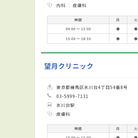
内科
皮膚科
時間
月
火
09:00 ～ 13:00
●
●
15:00 ～ 18:30
●
●
望月クリニック
東京都練馬区氷川台4丁目54番8号
03-5999-7131
氷川台駅
皮膚科
時間
月
火
10:00 ～ 13:00
●
●