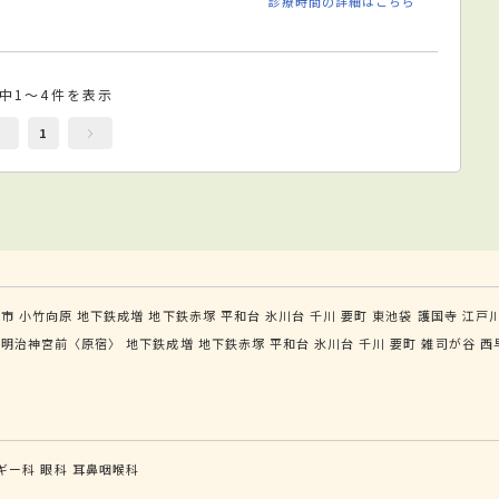
診療時間の詳細はこちら
件中1～4件を表示
1
光市
小竹向原
地下鉄成増
地下鉄赤塚
平和台
氷川台
千川
要町
東池袋
護国寺
江戸
明治神宮前〈原宿〉
地下鉄成増
地下鉄赤塚
平和台
氷川台
千川
要町
雑司が谷
西
ギー科
眼科
耳鼻咽喉科