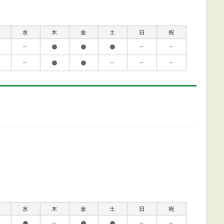
水
木
金
土
日
祝
－
●
●
●
－
－
－
●
●
－
－
－
水
木
金
土
日
祝
●
－
●
●
－
－