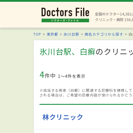
全国のドクター14,38
クリニック・病院 156,
TOP
東京都
氷川台駅
病名カテゴリから探す
白
氷川台駅、白癬
のクリニ
4
件中
1〜4件を表示
※該当する疾患（白癬）に関連する診療科を標榜して
される場合は、ご希望の診療内容が受けられるかどう
林クリニック