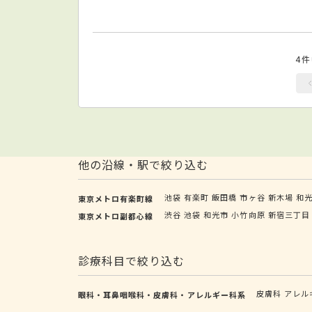
4
他の沿線・駅で絞り込む
池袋
有楽町
飯田橋
市ヶ谷
新木場
和
東京メトロ有楽町線
渋谷
池袋
和光市
小竹向原
新宿三丁目
東京メトロ副都心線
診療科目で絞り込む
皮膚科
アレル
眼科・耳鼻咽喉科・皮膚科・アレルギー科系