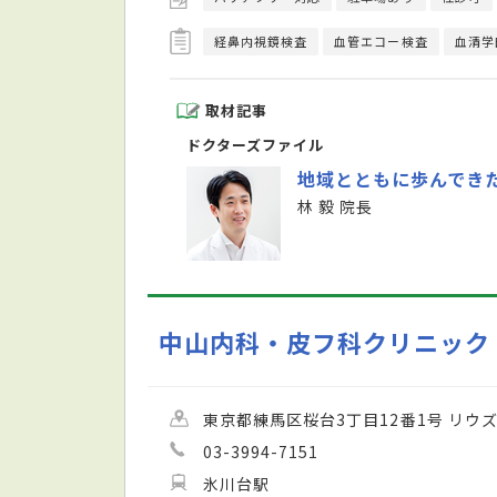
経鼻内視鏡検査
血管エコー検査
血清学
取材記事
ドクターズファイル
地域とともに歩んでき
林 毅 院長
中山内科・皮フ科クリニック
東京都練馬区桜台3丁目12番1号 リウズ
03-3994-7151
氷川台駅