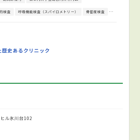
的検査
呼吸機能検査（スパイロメトリー）
骨密度検査
細菌検査
心
た歴史あるクリニック
ヒル氷川台102