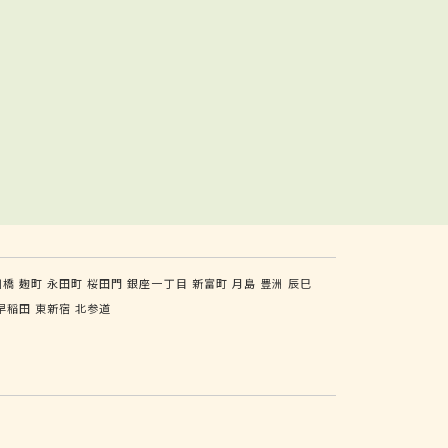
川橋
麹町
永田町
桜田門
銀座一丁目
新富町
月島
豊洲
辰巳
早稲田
東新宿
北参道