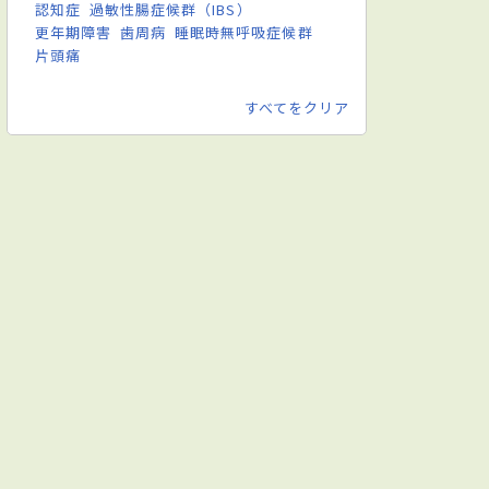
認知症
過敏性腸症候群（IBS）
更年期障害
歯周病
睡眠時無呼吸症候群
片頭痛
すべてをクリア