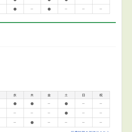
●
－
●
－
－
－
水
木
金
土
日
祝
●
●
－
●
－
－
－
－
－
●
－
－
－
●
－
－
－
－