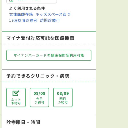
よく利用される条件
臓超音波（エコー）検査
心電図検査
迅速抗原キット検査
超音波検査
女性医師在籍
キッズスペースあり
19時以降診療可
訪問診療可
マイナ受付対応可能な医療機関
マイナンバーカードの健康保険証利用可能
予約できるクリニック・病院
08/08
08/09
今日
明日
ネット
予約可
予約可
予約可
診療曜日・時間