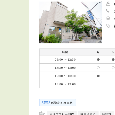
時間
月
火
09:00 ～ 12:30
●
●
12:30 ～ 13:00
○
○
16:00 ～ 18:30
●
－
16:00 ～ 19:00
－
－
感染症対策実施
バリアフリー対応
駐車場あり
往診可