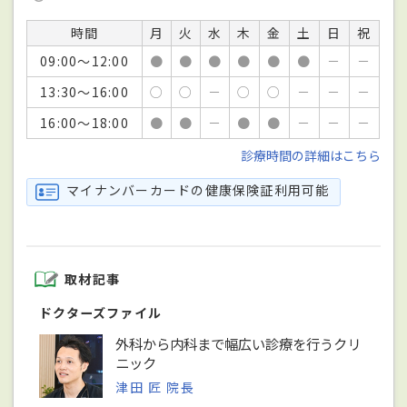
時間
月
火
水
木
金
土
日
祝
09:00～12:00
●
●
●
●
●
●
－
－
13:30～16:00
○
○
－
○
○
－
－
－
16:00～18:00
●
●
－
●
●
－
－
－
診療時間の詳細はこちら
マイナンバーカードの健康保険証利用可能
取材記事
ドクターズファイル
外科から内科まで幅広い診療を行うクリ
ニック
津田 匠 院長