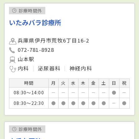
診療時間外
いたみバラ診療所
兵庫県伊丹市荒牧6丁目16-2
072-781-8928
山本駅
内科
泌尿器科
神経内科
時間
月
火
水
木
金
土
日
祝
08:30～14:00
－
－
－
－
－
－
●
－
08:30～22:30
●
●
●
●
●
●
－
●
診療時間外