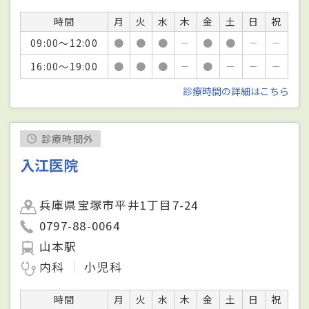
時間
月
火
水
木
金
土
日
祝
09:00～12:00
●
●
●
－
●
●
－
－
16:00～19:00
●
●
●
－
●
－
－
－
診療時間の詳細はこちら
診療時間外
入江医院
兵庫県宝塚市平井1丁目7-24
0797-88-0064
山本駅
内科
小児科
時間
月
火
水
木
金
土
日
祝