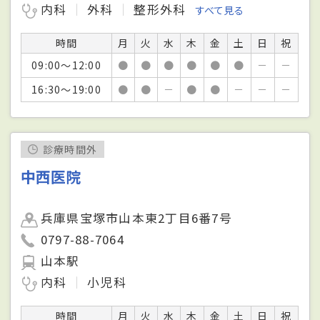
内科
外科
整形外科
すべて見る
時間
月
火
水
木
金
土
日
祝
09:00～12:00
●
●
●
●
●
●
－
－
16:30～19:00
●
●
－
●
●
－
－
－
診療時間外
中西医院
兵庫県宝塚市山本東2丁目6番7号
0797-88-7064
山本駅
内科
小児科
時間
月
火
水
木
金
土
日
祝