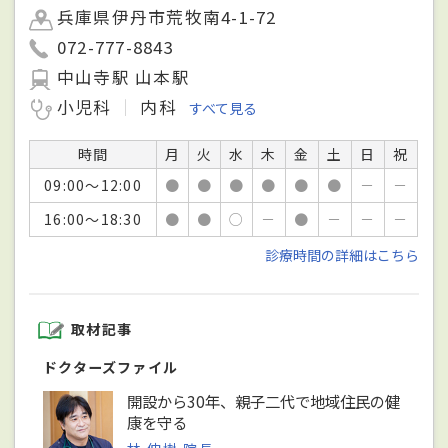
兵庫県伊丹市荒牧南4-1-72
072-777-8843
中山寺駅 山本駅
小児科
内科
すべて見る
時間
月
火
水
木
金
土
日
祝
09:00～12:00
●
●
●
●
●
●
－
－
16:00～18:30
●
●
○
－
●
－
－
－
診療時間の詳細はこちら
取材記事
ドクターズファイル
開設から30年、親子二代で地域住民の健
康を守る