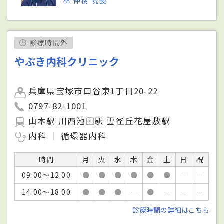
林 伸樹 院長
診療時間外
やぶき内科クリニック
兵庫県宝塚市口谷東1丁目20-22
0797-82-1001
山本駅 川西池田駅 雲雀丘花屋敷駅
内科
循環器内科
時間
月
火
水
木
金
土
日
祝
09:00～12:00
●
●
●
●
●
●
－
－
14:00～18:00
●
●
●
－
●
－
－
－
診療時間の詳細はこちら