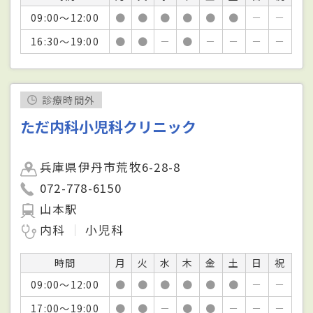
09:00～12:00
●
●
●
●
●
●
－
－
16:30～19:00
●
●
－
●
－
－
－
－
診療時間外
ただ内科小児科クリニック
兵庫県伊丹市荒牧6-28-8
072-778-6150
山本駅
内科
小児科
時間
月
火
水
木
金
土
日
祝
09:00～12:00
●
●
●
●
●
●
－
－
17:00～19:00
●
●
－
●
●
－
－
－