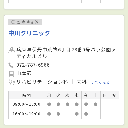
診療時間外
中川クリニック
兵庫県伊丹市荒牧6丁目28番9号バラ公園メ
ディカルビル
072-787-6966
山本駅
リハビリテーション科
内科
すべて見る
時間
月
火
水
木
金
土
日
祝
09:00～12:00
●
●
●
●
●
●
－
－
16:00～19:00
●
●
－
●
●
－
－
－