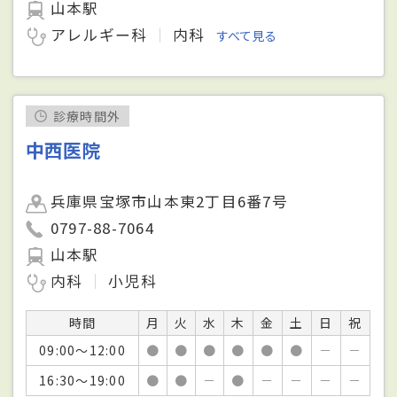
山本駅
アレルギー科
内科
すべて見る
診療時間外
中西医院
兵庫県宝塚市山本東2丁目6番7号
0797-88-7064
山本駅
内科
小児科
時間
月
火
水
木
金
土
日
祝
09:00～12:00
●
●
●
●
●
●
－
－
16:30～19:00
●
●
－
●
－
－
－
－