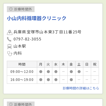
診療時間外
小山内科循環器クリニック
兵庫県宝塚市山本東3丁目11番25号
0797-82-3055
山本駅
内科
時間
月
火
水
木
金
土
日
祝
09:00～12:00
●
●
●
－
●
●
－
－
16:00～19:00
●
●
●
－
●
－
－
－
診療時間の詳細はこちら
診療時間外