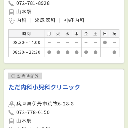
072-781-8928
山本駅
内科
泌尿器科
神経内科
時間
月
火
水
木
金
土
日
祝
08:30～14:00
－
－
－
－
－
－
●
－
08:30～22:30
●
●
●
●
●
●
－
●
診療時間外
ただ内科小児科クリニック
兵庫県伊丹市荒牧6-28-8
072-778-6150
山本駅