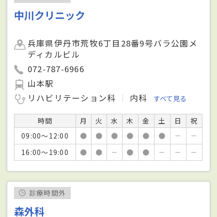
中川クリニック
兵庫県伊丹市荒牧6丁目28番9号バラ公園メ
ディカルビル
072-787-6966
山本駅
リハビリテーション科
内科
すべて見る
時間
月
火
水
木
金
土
日
祝
09:00～12:00
●
●
●
●
●
●
－
－
16:00～19:00
●
●
－
●
●
－
－
－
診療時間外
森外科