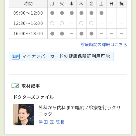
時間
月
火
水
木
金
土
日
祝
09:00～12:00
●
●
●
●
●
●
－
－
13:30～16:00
○
○
－
○
○
－
－
－
16:00～18:00
●
●
－
●
●
－
－
－
診療時間の詳細はこちら
マイナンバーカードの健康保険証利用可能
取材記事
ドクターズファイル
外科から内科まで幅広い診療を行うクリ
ニック
津田 匠 院長