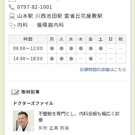
0797-82-1001
山本駅 川西池田駅 雲雀丘花屋敷駅
内科
循環器内科
時間
月
火
水
木
金
土
日
祝
09:00～12:00
●
●
●
●
●
●
－
－
14:00～18:00
●
●
●
－
●
－
－
－
診療時間の詳細はこちら
取材記事
ドクターズファイル
不整脈を専門とし、内科全般も幅広く診
療
矢吹 正典 院長