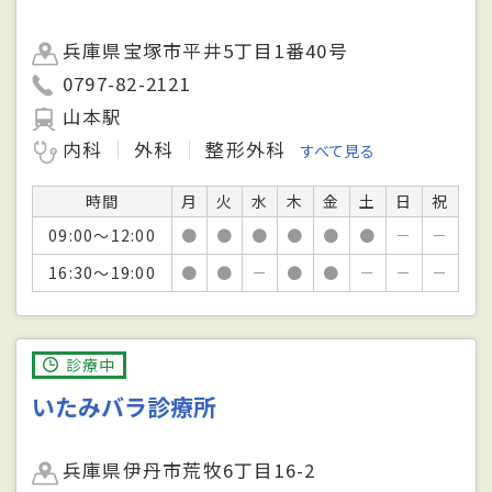
兵庫県宝塚市平井5丁目1番40号
0797-82-2121
山本駅
内科
外科
整形外科
すべて見る
時間
月
火
水
木
金
土
日
祝
09:00～12:00
●
●
●
●
●
●
－
－
16:30～19:00
●
●
－
●
●
－
－
－
診療中
いたみバラ診療所
兵庫県伊丹市荒牧6丁目16-2