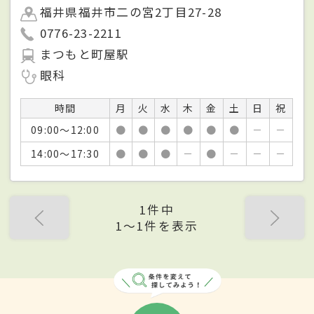
福井県福井市二の宮2丁目27-28
0776-23-2211
まつもと町屋駅
眼科
時間
月
火
水
木
金
土
日
祝
09:00～12:00
●
●
●
●
●
●
－
－
14:00～17:30
●
●
●
－
●
－
－
－
1件中
1〜1件を表示