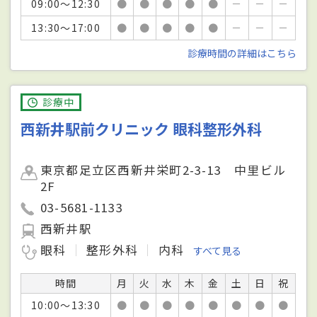
09:00～12:30
●
●
●
●
●
－
－
－
13:30～17:00
●
●
●
●
●
－
－
－
診療時間の詳細はこちら
診療中
西新井駅前クリニック 眼科整形外科
東京都足立区西新井栄町2-3-13 中里ビル
2F
03-5681-1133
西新井駅
眼科
整形外科
内科
すべて見る
時間
月
火
水
木
金
土
日
祝
10:00～13:30
●
●
●
●
●
●
●
●