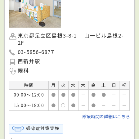
東京都足立区島根3-8-1 山一ビル島根2-
2F
03-5856-6877
西新井駅
眼科
時間
月
火
水
木
金
土
日
祝
09:00～12:00
●
●
●
－
●
●
－
－
15:00～18:00
●
○
●
－
●
－
－
－
診療時間の詳細はこちら
感染症対策実施