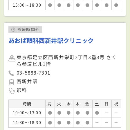
15:00～18:30
●
●
●
●
●
●
●
●
診療時間外
あおば眼科西新井駅クリニック
東京都足立区西新井栄町2丁目3番3号 さく
ら参道ビル1階
03-5888-7301
西新井駅
眼科
時間
月
火
水
木
金
土
日
祝
10:00～13:00
●
●
●
●
●
●
－
－
14:30～18:30
●
●
●
●
●
－
－
－