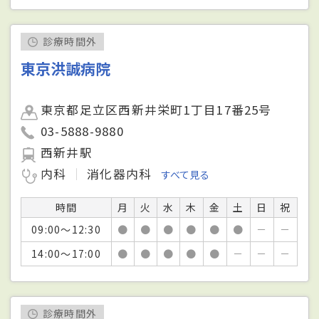
診療時間外
東京洪誠病院
東京都足立区西新井栄町1丁目17番25号
03-5888-9880
西新井駅
内科
消化器内科
すべて見る
時間
月
火
水
木
金
土
日
祝
09:00～12:30
●
●
●
●
●
●
－
－
14:00～17:00
●
●
●
●
●
－
－
－
診療時間外