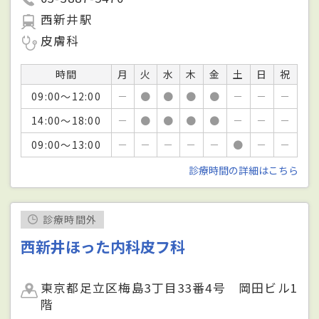
西新井駅
皮膚科
時間
月
火
水
木
金
土
日
祝
09:00～12:00
－
●
●
●
●
－
－
－
14:00～18:00
－
●
●
●
●
－
－
－
09:00～13:00
－
－
－
－
－
●
－
－
診療時間の詳細はこちら
診療時間外
西新井ほった内科皮フ科
東京都足立区梅島3丁目33番4号 岡田ビル1
階