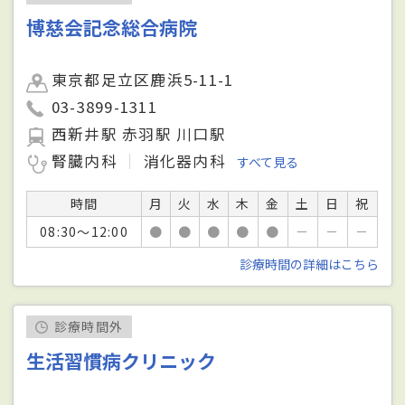
博慈会記念総合病院
東京都足立区鹿浜5-11-1
03-3899-1311
西新井駅 赤羽駅 川口駅
腎臓内科
消化器内科
すべて見る
時間
月
火
水
木
金
土
日
祝
08:30～12:00
●
●
●
●
●
－
－
－
診療時間の詳細はこちら
診療時間外
生活習慣病クリニック