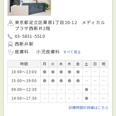
東京都足立区栗原1丁目20-12 メディカル
プラザ西新井2階
03-5831-5510
西新井駅
皮膚科
小児皮膚科
すべて見る
時間
月
火
水
木
金
土
日
祝
10:00～13:00
●
●
●
●
●
－
－
－
15:00～19:00
●
●
●
●
●
－
－
－
09:00～12:30
－
－
－
－
－
●
－
－
14:00～17:30
－
－
－
－
－
●
－
－
診療時間の詳細はこちら