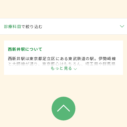
診療科目
で絞り込む
西新井駅について
西新井駅は東京都足立区にある東武鉄道の駅。伊勢崎線
と大師線が通り、東京都心はもちろん、埼玉県や群馬県
もっと見る
へのアクセスも良い。2000年以降駅西口で都市開発が行
われ、転入者も多くなったため、利用者は増加傾向にあ
る。