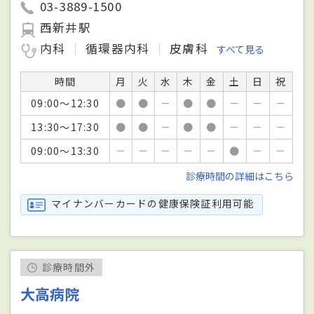
03-3889-1500
西新井駅
内科
循環器内科
皮膚科
すべて見る
時間
月
火
水
木
金
土
日
祝
09:00～12:30
●
●
－
●
●
－
－
－
13:30～17:30
●
●
－
●
●
－
－
－
09:00～13:30
－
－
－
－
－
●
－
－
診療時間の詳細はこちら
マイナンバーカードの健康保険証利用可能
診療時間外
大高病院