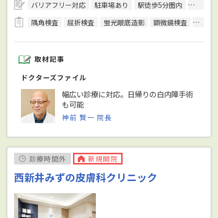
バリアフリー対応
駐車場あり
駅徒歩5分圏内
日本眼
隅角検査
屈折検査
蛍光眼底造影
顕微鏡検査
光干渉
取材記事
ドクターズファイル
幅広い診療に対応。日帰りの白内障手術
も可能
神前 賢一 院長
診療時間外
新規開院
西新井みずの皮膚科クリニック