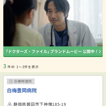
3
件中
1〜3件を表示
診療時間外
白梅豊岡病院
静岡県磐田市下神増185-19