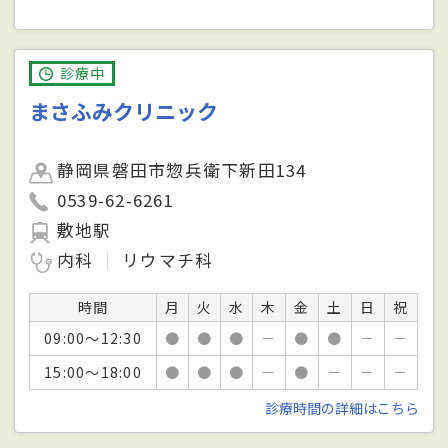
診療中
まさふみクリニック
静岡県磐田市惣兵衛下新田134
0539-62-6261
敷地駅
内科
リウマチ科
時間
月
火
水
木
金
土
日
祝
09:00～12:30
●
●
●
－
●
●
－
－
15:00～18:00
●
●
●
－
●
－
－
－
診療時間の詳細はこちら