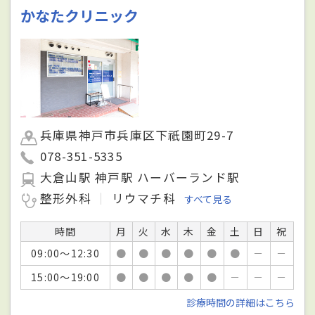
かなたクリニック
兵庫県神戸市兵庫区下祇園町29-7
078-351-5335
大倉山駅 神戸駅 ハーバーランド駅
整形外科
リウマチ科
すべて見る
時間
月
火
水
木
金
土
日
祝
09:00～12:30
●
●
●
●
●
●
－
－
15:00～19:00
●
●
●
●
●
－
－
－
診療時間の詳細はこちら