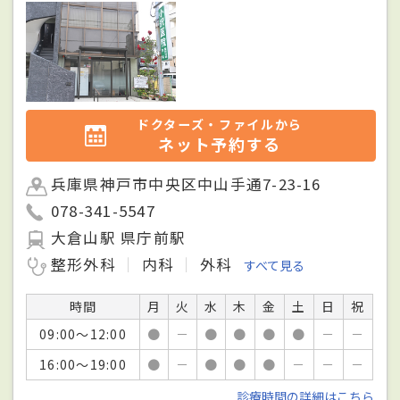
ドクターズ・ファイルから
ネット予約する
兵庫県神戸市中央区中山手通7-23-16
078-341-5547
大倉山駅 県庁前駅
整形外科
内科
外科
すべて見る
時間
月
火
水
木
金
土
日
祝
09:00～12:00
●
－
●
●
●
●
－
－
16:00～19:00
●
－
●
●
●
－
－
－
診療時間の詳細はこちら