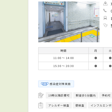
時間
月
火
11:00 ～ 14:00
●
●
15:30 ～ 20:30
●
●
感染症対策実施
19時以降診療可
駅徒歩5分圏内
予約可
アレルギー検査
便検査
インフルエンザ