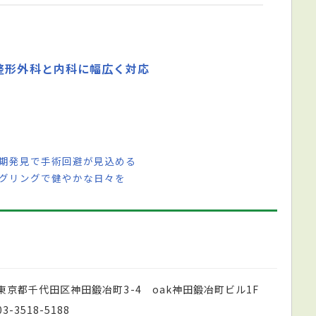
整形外科と内科に幅広く対応
早期発見で手術回避が見込める
ジグリングで健やかな日々を
東京都千代田区神田鍛冶町3-4 oak神田鍛冶町ビル1F
03-3518-5188