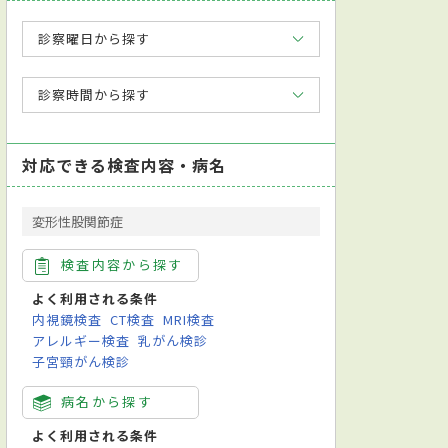
診察曜日から探す
環器内科
呼吸器内科
診察時間から探す
対応できる検査内容・病名
変形性股関節症
検査内容から探す
よく利用される条件
内視鏡検査
CT検査
MRI検査
カード対応
モバイル決済対応
健康診断対応
人間ドック対応
日本内
アレルギー検査
乳がん検診
子宮頸がん検診
検査
耳鏡検査
手根骨レントゲン撮影
色覚検査
食品選択法検査
病名から探す
よく利用される条件