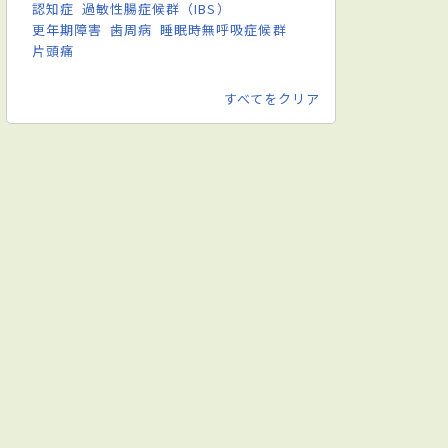
認知症
過敏性腸症候群（IBS）
更年期障害
歯周病
睡眠時無呼吸症候群
片頭痛
すべてをクリア