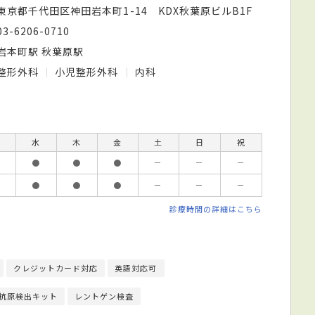
東京都千代田区神田岩本町1-14 KDX秋葉原ビルB1F
03-6206-0710
岩本町駅 秋葉原駅
整形外科
小児整形外科
内科
水
木
金
土
日
祝
●
●
●
－
－
－
●
●
●
－
－
－
診療時間の詳細はこちら
クレジットカード対応
英語対応可
抗原検出キット
レントゲン検査