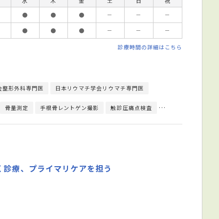
水
木
金
土
日
祝
●
●
●
－
－
－
●
●
●
－
－
－
診療時間の詳細はこちら
会整形外科専門医
日本リウマチ学会リウマチ専門医
骨量測定
手根骨レントゲン撮影
触診圧痛点検査
神経学的検査
T
く診療、プライマリケアを担う