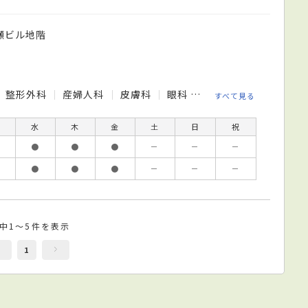
瀬ビル地階
整形外科
産婦人科
皮膚科
眼科
耳鼻咽喉科
麻酔科
すべて見る
水
木
金
土
日
祝
●
●
●
－
－
－
●
●
●
－
－
－
件中1～5件を表示
1