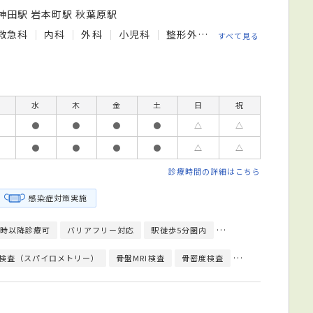
神田駅 岩本町駅 秋葉原駅
救急科
内科
外科
小児科
整形外科
脳神経外科
循
すべて見る
水
木
金
土
日
祝
●
●
●
●
△
△
●
●
●
●
△
△
診療時間の詳細はこちら
感染症対策実施
9時以降診療可
バリアフリー対応
駅徒歩5分圏内
予約可
クレジット
検査（スパイロメトリー）
骨盤MRI検査
骨密度検査
骨量測定
細菌