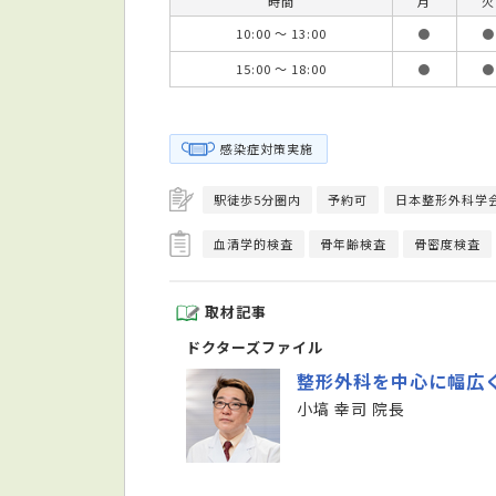
時間
月
火
10:00 ～ 13:00
●
●
15:00 ～ 18:00
●
●
感染症対策実施
駅徒歩5分圏内
予約可
日本整形外科学
血清学的検査
骨年齢検査
骨密度検査
取材記事
ドクターズファイル
整形外科を中心に幅広
小塙 幸司 院長