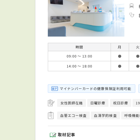
時間
月
火
09:00 ～ 13:00
●
●
14:00 ～ 18:00
●
●
マイナンバーカードの健康保険証利用可能
女性医師在籍
日曜診療
祝日診療
1
血管エコー検査
血清学的検査
呼吸機能
取材記事