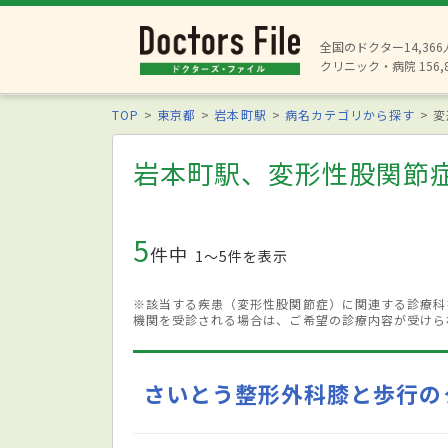
全国のドクター14,36
クリニック・病院 156,
TOP
東京都
岩本町駅
病名カテゴリから探す
変
岩本町駅、変形性股関節
5
件中
1〜5件を表示
※該当する疾患（変形性股関節症）に関連する診療科
機関を受診される場合は、ご希望の診療内容が受けら
さいとう整形外科膝と歩行の