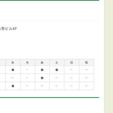
秋芳ビル4F
水
木
金
土
日
祝
●
－
●
●
－
－
－
－
●
－
－
－
●
－
－
－
－
－