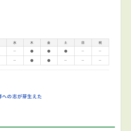
水
木
金
土
日
祝
－
●
●
●
－
－
－
●
●
－
－
－
師への志が芽生えた