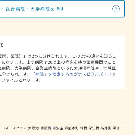
院・総合病院・大学病院を探す
て
療所、医院）」の2つに分けられます。この2つの違いを知るこ
うになります。まず病院は20以上の病床を持つ医療機関のこと
立病院、大学病院、企業立病院といった大規模病院や、地域医
に分けられます。
「病院」を検索するのがホスピタルズ・ファ
・ファイルとなります。
目
コスモスクエア
大阪港
朝潮橋
阿波座
堺筋本町
緑橋
深江橋
高井田
夢洲