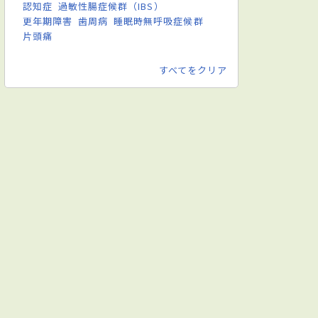
認知症
過敏性腸症候群（IBS）
更年期障害
歯周病
睡眠時無呼吸症候群
片頭痛
すべてをクリア