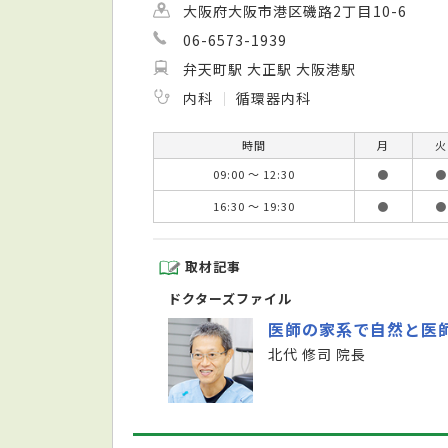
大阪府大阪市港区磯路2丁目10-6
06-6573-1939
弁天町駅 大正駅 大阪港駅
内科
循環器内科
時間
月
火
09:00 ～ 12:30
●
●
16:30 ～ 19:30
●
●
取材記事
ドクターズファイル
医師の家系で自然と医
北代 修司 院長