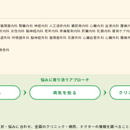
循環器内科
腎臓内科
神経内科
人工透析内科
糖尿病内科
心臓内科
血液内科
腫瘍
析内科
女性内科
脳神経内科
老年内科
疼痛緩和内科
肝臓内科
乳腺内科
緩和ケア内
食道外科
呼吸器外科
脳神経外科
循環器外科
乳腺外科
心臓血管外科
心臓外科
腫瘍
救急科
悩みに寄り添うアプローチ
る
病気を知る
クリ
症状・悩みに合わせ、全国のクリニック・病院、ドクターの情報を調べること