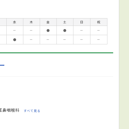
水
木
金
土
日
祝
－
－
●
●
－
－
●
－
－
－
－
－
ー
耳鼻咽喉科
すべて見る