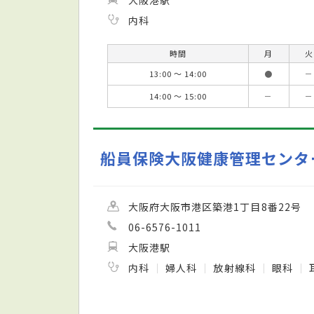
内科
時間
月
火
13:00 ～ 14:00
●
－
14:00 ～ 15:00
－
－
船員保険大阪健康管理センタ
大阪府大阪市港区築港1丁目8番22号
06-6576-1011
大阪港駅
内科
婦人科
放射線科
眼科