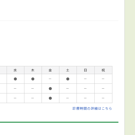
水
木
金
土
日
祝
●
●
－
●
－
－
－
－
●
－
－
－
－
－
●
－
－
－
診療時間の詳細はこちら