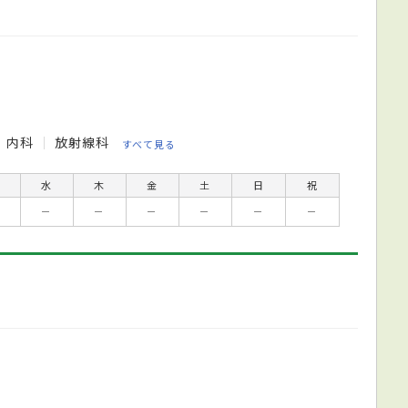
内科
放射線科
すべて見る
水
木
金
土
日
祝
－
－
－
－
－
－