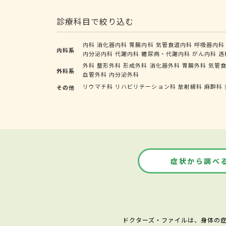
診療科目で絞り込む
内科
消化器内科
胃腸内科
気管食道内科
呼吸器内科
内科系
内分泌内科
代謝内科
糖尿病・代謝内科
がん内科
透
外科
整形外科
形成外科
消化器外科
胃腸外科
気管
外科系
血管外科
内分泌外科
リウマチ科
リハビリテーション科
放射線科
麻酔科
その他
症状から調べ
ドクターズ・ファイルは、身体の