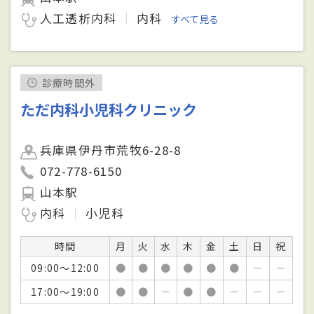
人工透析内科
内科
すべて見る
診療時間外
ただ内科小児科クリニック
兵庫県伊丹市荒牧6-28-8
072-778-6150
山本駅
内科
小児科
時間
月
火
水
木
金
土
日
祝
09:00～12:00
●
●
●
●
●
●
－
－
17:00～19:00
●
●
－
●
●
－
－
－