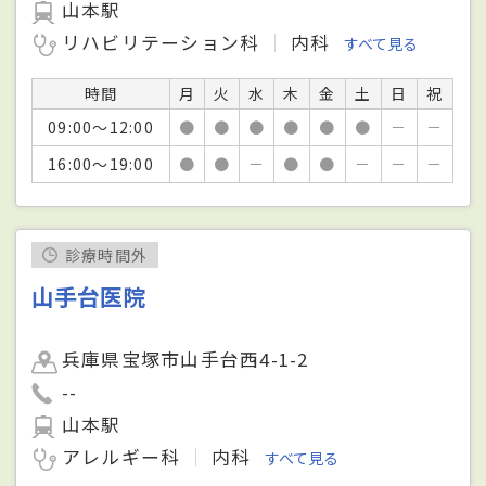
山本駅
リハビリテーション科
内科
すべて見る
時間
月
火
水
木
金
土
日
祝
09:00～12:00
●
●
●
●
●
●
－
－
16:00～19:00
●
●
－
●
●
－
－
－
診療時間外
山手台医院
兵庫県宝塚市山手台西4-1-2
--
山本駅
アレルギー科
内科
すべて見る