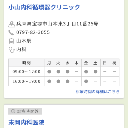
小山内科循環器クリニック
兵庫県宝塚市山本東3丁目11番25号
0797-82-3055
山本駅
内科
時間
月
火
水
木
金
土
日
祝
09:00～12:00
●
●
●
－
●
●
－
－
16:00～19:00
●
●
●
－
●
－
－
－
診療時間の詳細はこちら
診療時間外
末岡内科医院