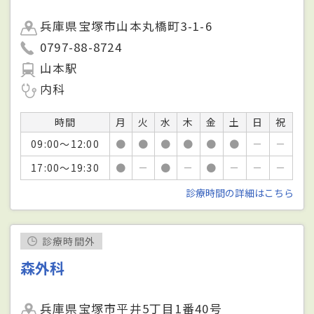
兵庫県宝塚市山本丸橋町3-1-6
0797-88-8724
山本駅
内科
時間
月
火
水
木
金
土
日
祝
09:00～12:00
●
●
●
●
●
●
－
－
17:00～19:30
●
－
●
－
●
－
－
－
診療時間の詳細はこちら
診療時間外
森外科
兵庫県宝塚市平井5丁目1番40号