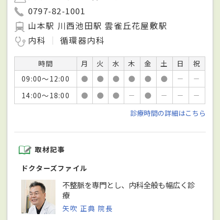
0797-82-1001
山本駅 川西池田駅 雲雀丘花屋敷駅
内科
循環器内科
時間
月
火
水
木
金
土
日
祝
09:00～12:00
●
●
●
●
●
●
－
－
14:00～18:00
●
●
●
－
●
－
－
－
診療時間の詳細はこちら
取材記事
ドクターズファイル
不整脈を専門とし、内科全般も幅広く診
療
矢吹 正典 院長