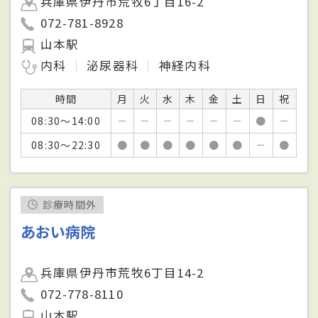
兵庫県伊丹市荒牧6丁目16-2
072-781-8928
山本駅
内科
泌尿器科
神経内科
時間
月
火
水
木
金
土
日
祝
08:30～14:00
－
－
－
－
－
－
●
－
08:30～22:30
●
●
●
●
●
●
－
●
診療時間外
あおい病院
兵庫県伊丹市荒牧6丁目14-2
072-778-8110
山本駅