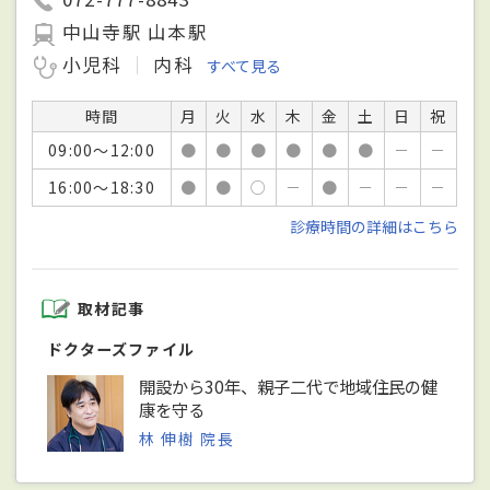
中山寺駅 山本駅
小児科
内科
すべて見る
時間
月
火
水
木
金
土
日
祝
09:00～12:00
●
●
●
●
●
●
－
－
16:00～18:30
●
●
○
－
●
－
－
－
診療時間の詳細はこちら
取材記事
ドクターズファイル
開設から30年、親子二代で地域住民の健
康を守る
林 伸樹 院長