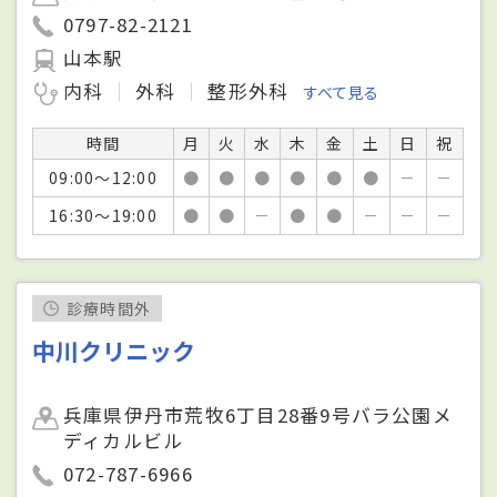
0797-82-2121
山本駅
内科
外科
整形外科
すべて見る
時間
月
火
水
木
金
土
日
祝
09:00～12:00
●
●
●
●
●
●
－
－
16:30～19:00
●
●
－
●
●
－
－
－
診療時間外
中川クリニック
兵庫県伊丹市荒牧6丁目28番9号バラ公園メ
ディカルビル
072-787-6966