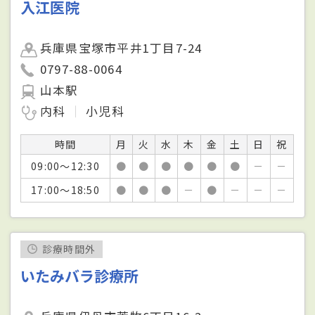
入江医院
兵庫県宝塚市平井1丁目7-24
0797-88-0064
山本駅
内科
小児科
時間
月
火
水
木
金
土
日
祝
09:00～12:30
●
●
●
●
●
●
－
－
17:00～18:50
●
●
●
－
●
－
－
－
診療時間外
いたみバラ診療所