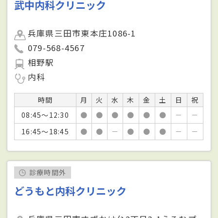
武中内科クリニック
兵庫県三田市東本庄1086-1
079-568-4567
相野駅
内科
時間
月
火
水
木
金
土
日
祝
08:45～12:30
●
●
●
●
●
●
－
－
16:45～18:45
●
●
－
●
●
●
－
－
診療時間外
どうもと内科クリニック