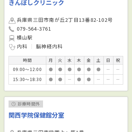
きんぼしクリニック
兵庫県三田市南が丘2丁目13番82-102号
079-564-3761
横山駅
内科
脳神経内科
時間
月
火
水
木
金
土
日
祝
09:00～12:00
●
●
●
●
●
●
－
－
15:30～18:30
●
●
－
●
●
－
－
－
診療時間外
関西学院保健館分室