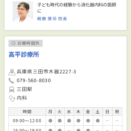
子ども時代の経験から消化器内科の医師
に
殿勝 康司 院長
診療時間外
高平診療所
兵庫県三田市木器2227-3
079-560-8030
三田駅
内科
時間
月
火
水
木
金
土
日
祝
09:00～12:00
●
●
●
●
●
●
－
－
16:00～19:00
●
●
－
●
●
－
－
－