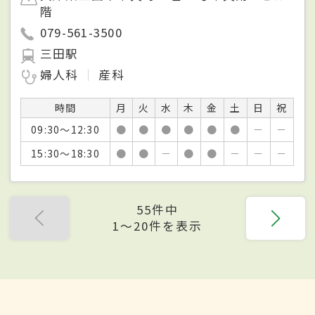
階
079-561-3500
三田駅
婦人科
産科
時間
月
火
水
木
金
土
日
祝
09:30～12:30
●
●
●
●
●
●
－
－
15:30～18:30
●
●
－
●
●
－
－
－
55件中
1〜20件を表示