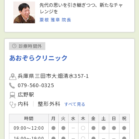
先代の思いを引き継ぎつつ、新たなチャ
レンジを
粟根 雅章 院長
診療時間外
あおぞらクリニック
兵庫県三田市大畑清水357-1
079-560-0325
広野駅
内科
整形外科
すべて見る
時間
月
火
水
木
金
土
日
祝
09:00～12:00
●
●
－
○
●
●
●
●
16:00～19:00
●
●
－
○
●
－
－
●