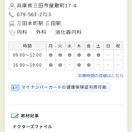
兵庫県三田市屋敷町17-4
079-563-2713
三田本町駅 三田駅
内科
外科
消化器内科
時間
月
火
水
木
金
土
日
祝
09:00～12:00
●
●
●
●
●
●
－
－
16:00～19:00
●
●
－
●
●
－
－
－
診療時間の詳細はこちら
マイナンバーカードの健康保険証利用可能
取材記事
ドクターズファイル