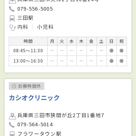
079-556-5005
三田駅
内科
小児科
時間
月
火
水
木
金
土
日
祝
08:45～11:30
－
－
－
－
－
－
●
●
13:00～16:30
－
－
－
－
－
－
●
●
診療時間外
カシオクリニック
兵庫県三田市狭間が丘2丁目1番地7
079-564-5014
フラワータウン駅