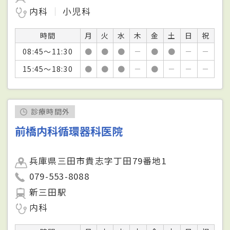
内科
小児科
時間
月
火
水
木
金
土
日
祝
08:45～11:30
●
●
●
－
●
●
－
－
15:45～18:30
●
●
●
－
●
－
－
－
診療時間外
前橋内科循環器科医院
兵庫県三田市貴志字丁田79番地1
079-553-8088
新三田駅
内科