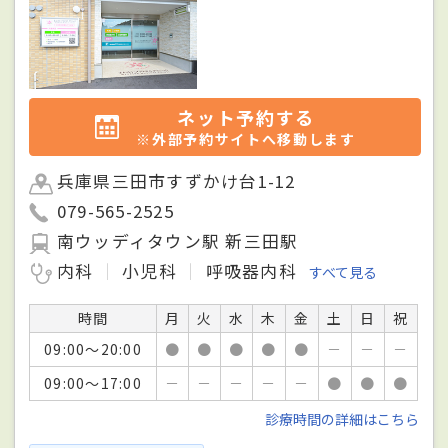
ネット予約する
※外部予約サイトへ移動します
兵庫県三田市すずかけ台1-12
079-565-2525
南ウッディタウン駅 新三田駅
内科
小児科
呼吸器内科
すべて見る
時間
月
火
水
木
金
土
日
祝
09:00～20:00
●
●
●
●
●
－
－
－
09:00～17:00
－
－
－
－
－
●
●
●
診療時間の詳細はこちら