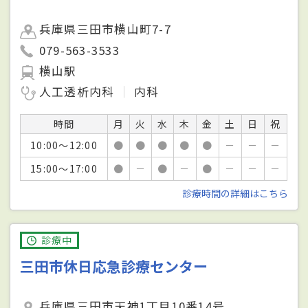
兵庫県三田市横山町7-7
079-563-3533
横山駅
人工透析内科
内科
時間
月
火
水
木
金
土
日
祝
10:00～12:00
●
●
●
●
●
－
－
－
15:00～17:00
●
－
●
－
●
－
－
－
診療時間の詳細はこちら
診療中
三田市休日応急診療センター
兵庫県三田市天神1丁目10番14号