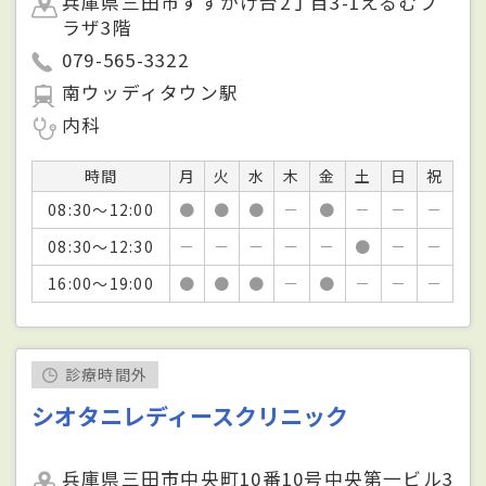
兵庫県三田市すずかけ台2丁目3-1えるむプ
ラザ3階
079-565-3322
南ウッディタウン駅
内科
時間
月
火
水
木
金
土
日
祝
08:30～12:00
●
●
●
－
●
－
－
－
08:30～12:30
－
－
－
－
－
●
－
－
16:00～19:00
●
●
●
－
●
－
－
－
診療時間外
シオタニレディースクリニック
兵庫県三田市中央町10番10号中央第一ビル3