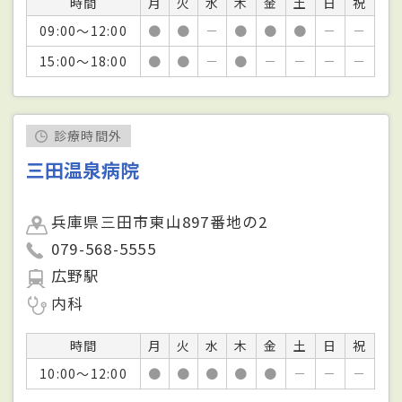
時間
月
火
水
木
金
土
日
祝
09:00～12:00
●
●
－
●
●
●
－
－
15:00～18:00
●
●
－
●
－
－
－
－
診療時間外
三田温泉病院
兵庫県三田市東山897番地の2
079-568-5555
広野駅
内科
時間
月
火
水
木
金
土
日
祝
10:00～12:00
●
●
●
●
●
－
－
－