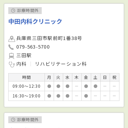
診療時間外
中田内科クリニック
兵庫県三田市駅前町1番38号
079-563-5700
三田駅
内科
リハビリテーション科
時間
月
火
水
木
金
土
日
祝
09:00～12:30
●
●
●
－
●
●
－
－
16:30～19:00
●
●
●
－
●
－
－
－
診療時間外