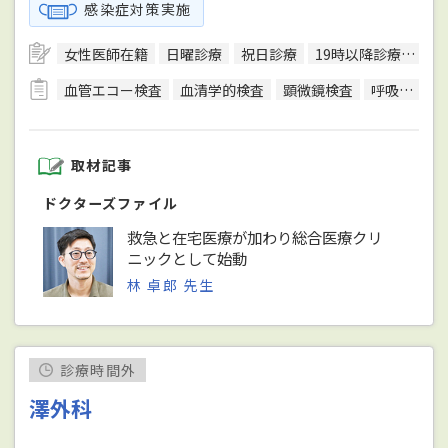
感染症対策実施
女性医師在籍
日曜診療
祝日診療
19時以降診療可
バ
血管エコー検査
血清学的検査
顕微鏡検査
呼吸機能検査（スパイロメトリー）
取材記事
ドクターズファイル
救急と在宅医療が加わり総合医療クリ
ニックとして始動
林 卓郎 先生
診療時間外
澤外科