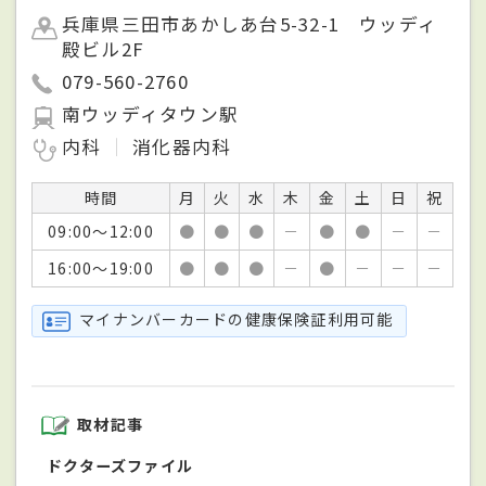
兵庫県三田市あかしあ台5-32-1 ウッディ
殿ビル2F
079-560-2760
南ウッディタウン駅
内科
消化器内科
時間
月
火
水
木
金
土
日
祝
09:00～12:00
●
●
●
－
●
●
－
－
16:00～19:00
●
●
●
－
●
－
－
－
マイナンバーカードの健康保険証利用可能
取材記事
ドクターズファイル