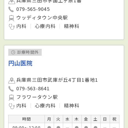
兵庫県三田市学園上ヶ原1番
079-565-9045
ウッディタウン中央駅
内科
心療内科
精神科
診療時間外
円山医院
兵庫県三田市武庫が丘4丁目1番地1
079-563-8641
フラワータウン駅
内科
心療内科
精神科
時間
月
火
水
木
金
土
日
祝
09:00～12:00
●
●
－
●
●
●
－
－