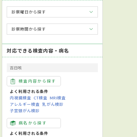
診察曜日から探す
診察時間から探す
対応できる検査内容・病名
百日咳
検査内容から探す
よく利用される条件
内視鏡検査
CT検査
MRI検査
アレルギー検査
乳がん検診
子宮頸がん検診
心臓血管外科
呼吸器外科
小児外科
産科
眼科
婦人
病名から探す
よく利用される条件