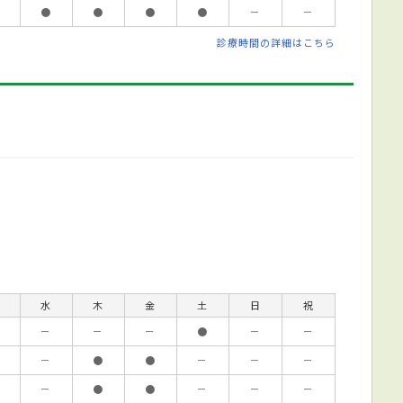
●
●
●
●
－
－
診療時間の詳細はこちら
水
木
金
土
日
祝
－
－
－
●
－
－
－
●
●
－
－
－
－
●
●
－
－
－