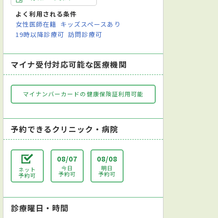
よく利用される条件
女性医師在籍
キッズスペースあり
19時以降診療可
訪問診療可
マイナ受付対応可能な医療機関
マイナンバーカードの健康保険証利用可能
予約できるクリニック・病院
08/07
08/08
今日
明日
ネット
予約可
予約可
科
老年内科
ペインクリニック外科
アレルギー科
予約可
診療曜日・時間