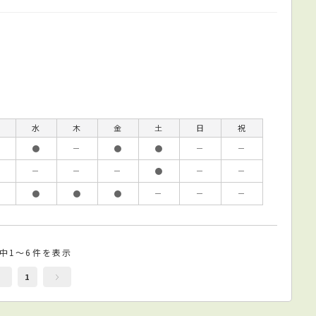
水
木
金
土
日
祝
●
－
●
●
－
－
－
－
－
●
－
－
●
●
●
－
－
－
件中1～6件を表示
1