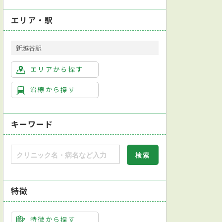
エリア・駅
新越谷駅
内科
内分泌内科
呼吸器内科
循環器内科
消化器内科
エリアから探す
沿線から探す
キーワード
レベーターあり
健康診断対応
人間ドック対応
日本皮膚科学会皮膚科専
特徴
骨量測定
細菌検査
子宮がん検診
子宮内膜組織検査
子宮卵管内腔
特徴から探す