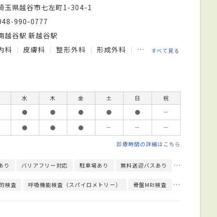
埼玉県越谷市七左町1-304-1
048-990-0777
南越谷駅 新越谷駅
内科
皮膚科
整形外科
形成外科
婦人科
糖尿病・代謝
すべて見る
水
木
金
土
日
祝
●
●
●
●
●
－
●
●
●
－
－
－
診療時間の詳細はこちら
あり
バリアフリー対応
駐車場あり
無料送迎バスあり
予約可
エ
的検査
呼吸機能検査（スパイロメトリー）
骨盤MRI検査
骨密度検査