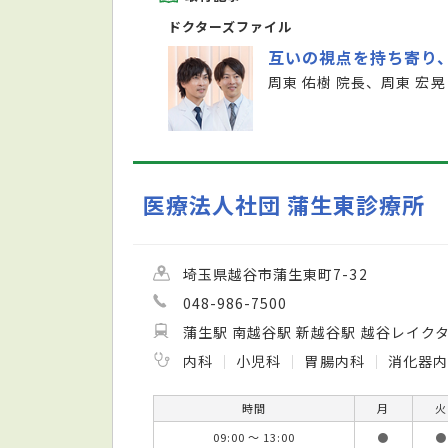
ドクターズファイル
互いの視点を持ち寄り
周東 佑樹 院長、周東 宏晃
医療法人社団 蒲生東診療所
埼玉県越谷市蒲生東町7-32
048-986-7500
蒲生駅 南越谷駅 新越谷駅 越谷レイク
内科
小児科
胃腸内科
消化器
時間
月
火
09:00 ～ 13:00
●
●