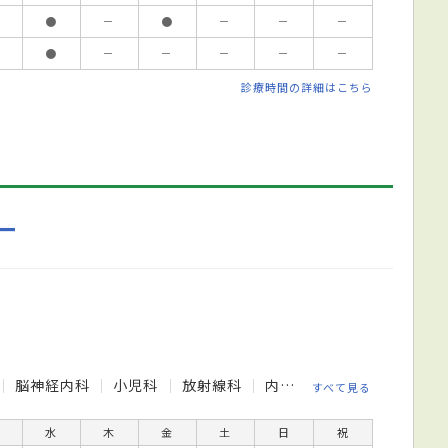
●
－
●
－
－
－
●
－
－
－
－
－
診療時間の詳細はこちら
ー
脳神経内科
小児科
放射線科
内科
外科
整形外科
すべて見る
水
木
金
土
日
祝