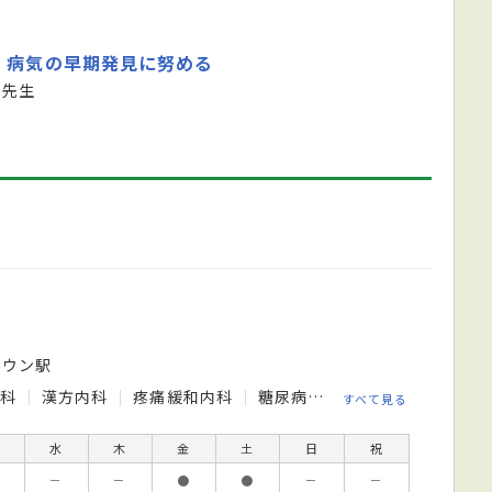
、病気の早期発見に努める
 先生
タウン駅
内科
漢方内科
疼痛緩和内科
糖尿病・代謝内科
糖尿病内
すべて見る
水
木
金
土
日
祝
－
－
●
●
－
－