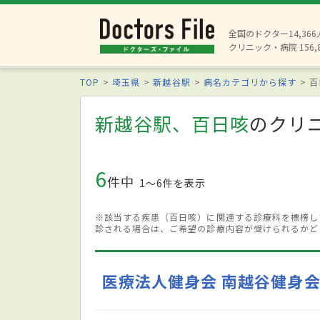
全国のドクター14,36
クリニック・病院 156,
TOP
埼玉県
新越谷駅
病名カテゴリから探す
百
新越谷駅、百日咳
のクリ
6
件中
1〜6件を表示
※該当する疾患（百日咳）に関連する診療科を標榜し
診される場合は、ご希望の診療内容が受けられるかど
医療法人健身会 南越谷健身