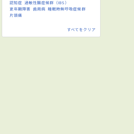
認知症
過敏性腸症候群（IBS）
更年期障害
歯周病
睡眠時無呼吸症候群
片頭痛
すべてをクリア