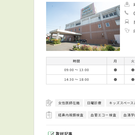
時間
月
火
09:00 ～ 13:00
●
●
14:30 ～ 18:00
●
●
女性医師在籍
日曜診療
キッズスペース
経鼻内視鏡検査
血管エコー検査
血清学
取材記事