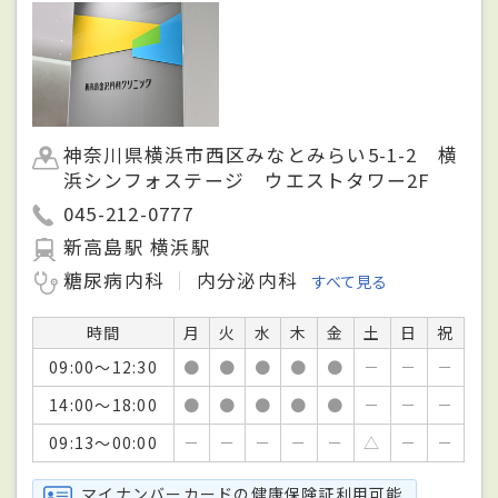
神奈川県横浜市西区みなとみらい5-1-2 横
浜シンフォステージ ウエストタワー2F
045-212-0777
新高島駅 横浜駅
糖尿病内科
内分泌内科
すべて見る
時間
月
火
水
木
金
土
日
祝
09:00～12:30
●
●
●
●
●
－
－
－
14:00～18:00
●
●
●
●
●
－
－
－
09:13～00:00
－
－
－
－
－
△
－
－
マイナンバーカードの健康保険証利用可能