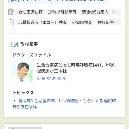
女性医師在籍
19時以降診療可
駅徒歩5分圏内
予約可
心臓超音波（エコー）検査
心電図検査
神経伝導速度検査
取材記事
ドクターズファイル
生活習慣病と睡眠時無呼吸症候群、甲状
腺疾患が三本柱
伊東 智浩 院長
トピックス
・
糖尿病や生活習慣病、甲状腺疾患とも合併する 睡眠時
無呼吸症候群