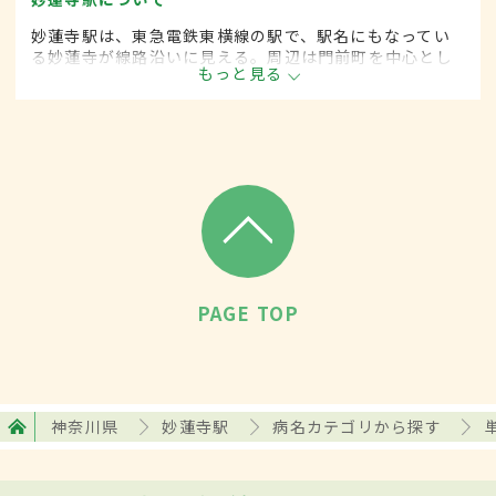
妙蓮寺駅は、東急電鉄東横線の駅で、駅名にもなってい
る妙蓮寺が線路沿いに見える。周辺は門前町を中心とし
もっと見る
た住宅街で、下町の雰囲気を残した商店街や多くのクリ
ニックなどがある。近くには菊名池公園も。
PAGE TOP
神奈川県
妙蓮寺駅
病名カテゴリから探す