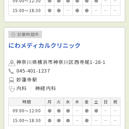
09:00～12:30
●
●
●
●
●
●
－
－
15:00～18:30
●
●
－
●
●
－
－
－
診療時間外
にわメディカルクリニック
神奈川県横浜市神奈川区西寺尾1-28-1
045-401-1237
妙蓮寺駅
内科
神経内科
時間
月
火
水
木
金
土
日
祝
09:00～12:00
●
●
●
－
●
●
－
－
15:00～18:30
●
●
●
－
●
－
－
－