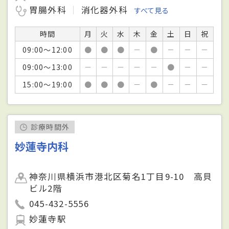
胃腸外科
消化器外科
すべて見る
時間
月
火
水
木
金
土
日
祝
09:00～12:00
●
●
●
－
●
－
－
－
09:00～13:00
－
－
－
－
－
●
－
－
15:00～19:00
●
●
●
－
●
－
－
－
診療時間外
妙蓮寺内科
神奈川県横浜市港北区菊名1丁目9-10 高貝
ビル2階
045-432-5556
妙蓮寺駅