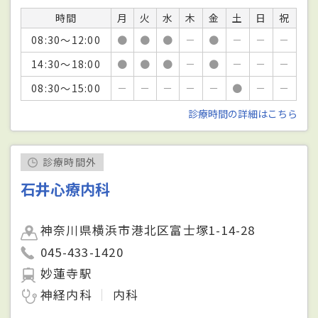
時間
月
火
水
木
金
土
日
祝
08:30～12:00
●
●
●
－
●
－
－
－
14:30～18:00
●
●
●
－
●
－
－
－
08:30～15:00
－
－
－
－
－
●
－
－
診療時間の詳細はこちら
診療時間外
石井心療内科
神奈川県横浜市港北区富士塚1-14-28
045-433-1420
妙蓮寺駅
神経内科
内科