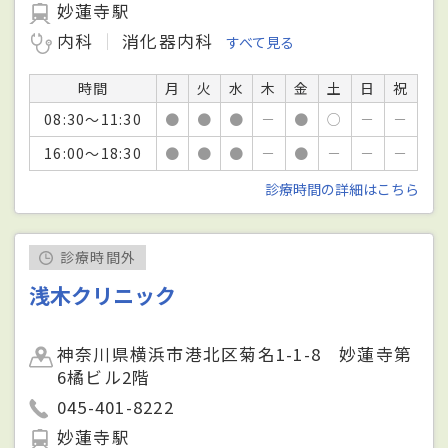
妙蓮寺駅
内科
消化器内科
すべて見る
時間
月
火
水
木
金
土
日
祝
08:30～11:30
●
●
●
－
●
○
－
－
16:00～18:30
●
●
●
－
●
－
－
－
診療時間の詳細はこちら
診療時間外
浅木クリニック
神奈川県横浜市港北区菊名1-1-8 妙蓮寺第
6橘ビル2階
045-401-8222
妙蓮寺駅