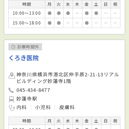
時間
月
火
水
木
金
土
日
祝
10:00～13:00
●
●
●
－
●
●
－
－
15:00～18:00
●
●
－
－
●
－
－
－
診療時間外
くろき医院
神奈川県横浜市港北区仲手原2-21-13リアル
ビルディング妙蓮寺1階
045-434-8477
妙蓮寺駅
内科
小児科
皮膚科
時間
月
火
水
木
金
土
日
祝