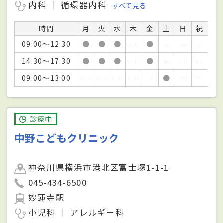
内科
循環器内科
すべて見る
時間
月
火
水
木
金
土
日
祝
09:00～12:30
●
●
●
－
●
－
－
－
14:30～17:30
●
●
●
－
●
－
－
－
09:00～13:00
－
－
－
－
－
●
－
－
診療中
中野こどもクリニック
神奈川県横浜市港北区富士塚1-1-1
045-434-6500
妙蓮寺駅
小児科
アレルギー科