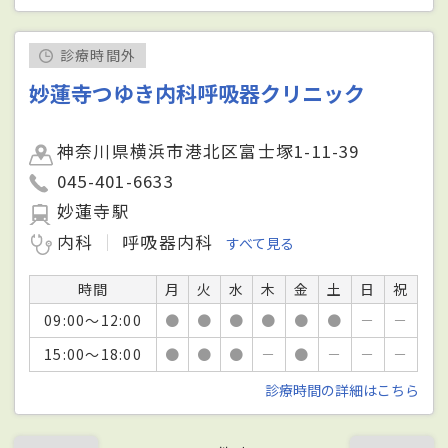
診療時間外
妙蓮寺つゆき内科呼吸器クリニック
神奈川県横浜市港北区富士塚1-11-39
045-401-6633
妙蓮寺駅
内科
呼吸器内科
すべて見る
時間
月
火
水
木
金
土
日
祝
09:00～12:00
●
●
●
●
●
●
－
－
15:00～18:00
●
●
●
－
●
－
－
－
診療時間の詳細はこちら