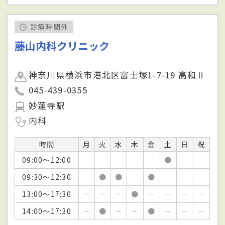
診療時間外
藤山内科クリニック
神奈川県横浜市港北区富士塚1-7-19 高和Ⅱ
045-439-0355
妙蓮寺駅
内科
時間
月
火
水
木
金
土
日
祝
09:00～12:00
－
－
－
－
－
●
－
－
09:30～12:30
－
●
●
－
●
－
－
－
13:00～17:30
－
－
－
●
－
－
－
－
14:00～17:30
－
●
－
－
●
－
－
－