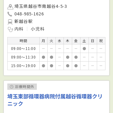
埼玉県越谷市南越谷4-5-3
048-985-1626
新越谷駅
内科
小児科
時間
月
火
水
木
金
土
日
祝
09:00～11:00
－
－
－
－
－
●
－
－
09:00～11:30
●
●
－
●
●
－
－
－
15:00～19:00
●
●
－
●
●
－
－
－
診療時間外
埼玉東部循環器病院付属越谷循環器クリ
ニック