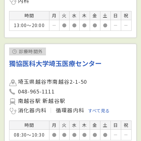
内科
時間
月
火
水
木
金
土
日
祝
13:00～20:00
－
●
●
●
●
●
－
－
診療時間外
獨協医科大学埼玉医療センター
埼玉県越谷市南越谷2-1-50
048-965-1111
南越谷駅 新越谷駅
消化器内科
循環器内科
すべて見る
時間
月
火
水
木
金
土
日
祝
08:30～10:30
●
●
●
●
●
●
－
－