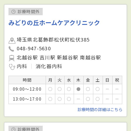
診療時間外
みどりの丘ホームケアクリニック
埼玉県北葛飾郡松伏町松伏385
048-947-5630
北越谷駅 吉川駅 新越谷駅 南越谷駅
内科
消化器内科
時間
月
火
水
木
金
土
日
祝
09:00～12:00
○
○
○
●
○
○
－
－
13:00～17:00
○
○
○
－
○
○
－
－
診療時間の詳細はこちら
診療時間外