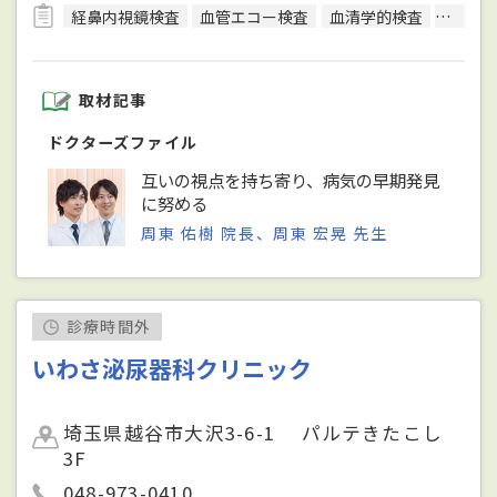
経鼻内視鏡検査
血管エコー検査
血清学的検査
呼吸機
取材記事
ドクターズファイル
互いの視点を持ち寄り、病気の早期発見
に努める
周東 佑樹 院長、周東 宏晃 先生
診療時間外
いわさ泌尿器科クリニック
埼玉県越谷市大沢3-6-1 パルテきたこし
3F
048-973-0410