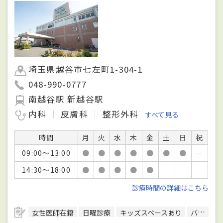
埼玉県越谷市七左町1-304-1
048-990-0777
南越谷駅 新越谷駅
内科
皮膚科
整形外科
すべて見る
時間
月
火
水
木
金
土
日
祝
09:00～13:00
●
●
●
●
●
●
●
－
14:30～18:00
●
●
●
●
●
－
－
－
診療時間の詳細はこちら
女性医師在籍
日曜診療
キッズスペースあり
バリアフリー対応