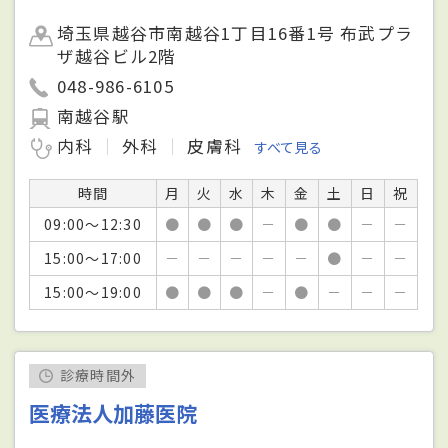
埼玉県越谷市南越谷1丁目16番1号 布武プラ
ザ越谷ビル2階
048-986-6105
南越谷駅
内科
外科
皮膚科
すべて見る
時間
月
火
水
木
金
土
日
祝
09:00～12:30
●
●
●
－
●
●
－
－
15:00～17:00
－
－
－
－
－
●
－
－
15:00～19:00
●
●
●
－
●
－
－
－
診療時間外
医療法人加藤医院