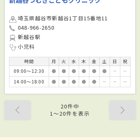
新越谷つむぎこどもクリニック
埼玉県越谷市新越谷1丁目15番地11
048-966-2650
新越谷駅
小児科
時間
月
火
水
木
金
土
日
祝
09:00～12:30
●
●
●
●
●
●
－
－
14:00～18:00
●
●
●
●
●
－
－
－
20件中
1〜20件を表示