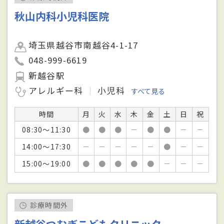
秋山内科小児科医院
埼玉県越谷市南越谷4-1-17
048-999-6619
新越谷駅
アレルギー科
小児科
すべて見る
時間
月
火
水
木
金
土
日
祝
08:30～11:30
●
●
●
－
●
●
－
－
14:00～17:30
－
－
－
－
－
●
－
－
15:00～19:00
●
●
●
●
●
－
－
－
診療時間外