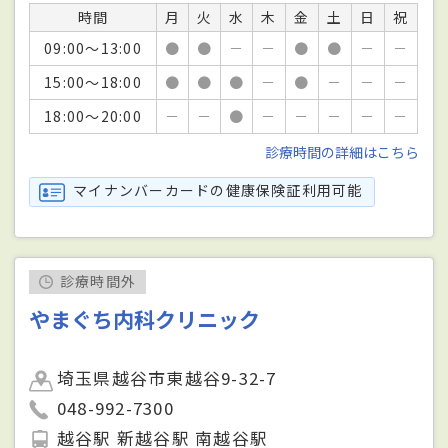
時間
月
火
水
木
金
土
日
祝
09:00～13:00
●
●
－
－
●
●
－
－
15:00～18:00
●
●
●
－
●
－
－
－
18:00～20:00
－
－
●
－
－
－
－
－
診療時間の詳細はこちら
マイナンバーカードの健康保険証利用可能
診療時間外
やまぐち内科クリニック
埼玉県越谷市東越谷9-32-7
048-992-7300
越谷駅 新越谷駅 南越谷駅