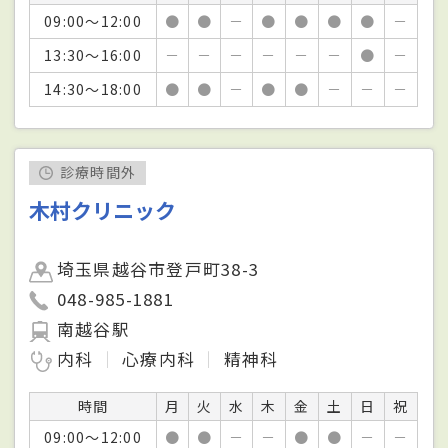
09:00～12:00
●
●
－
●
●
●
●
－
13:30～16:00
－
－
－
－
－
－
●
－
14:30～18:00
●
●
－
●
●
－
－
－
診療時間外
木村クリニック
埼玉県越谷市登戸町38-3
048-985-1881
南越谷駅
内科
心療内科
精神科
時間
月
火
水
木
金
土
日
祝
09:00～12:00
●
●
－
－
●
●
－
－