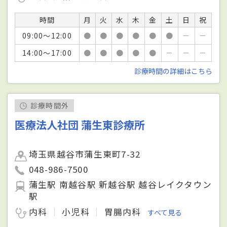
時間
月
火
水
木
金
土
日
祝
09:00～12:00
●
●
●
●
●
●
－
－
14:00～17:00
●
●
●
●
●
－
－
－
診療時間の詳細はこちら
診療時間外
医療法人社団 蒲生東診療所
埼玉県越谷市蒲生東町7-32
048-986-7500
蒲生駅 南越谷駅 新越谷駅 越谷レイクタウン
駅
内科
小児科
胃腸内科
すべて見る