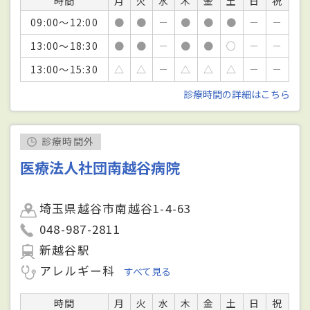
時間
月
火
水
木
金
土
日
祝
09:00～12:00
●
●
－
●
●
●
－
－
13:00～18:30
●
●
－
●
●
○
－
－
13:00～15:30
△
△
－
△
△
△
－
－
診療時間の詳細はこちら
診療時間外
医療法人社団南越谷病院
埼玉県越谷市南越谷1-4-63
048-987-2811
新越谷駅
アレルギー科
すべて見る
時間
月
火
水
木
金
土
日
祝