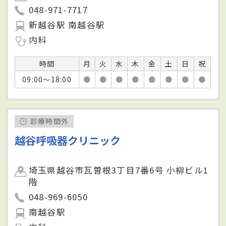
048-971-7717
新越谷駅 南越谷駅
内科
時間
月
火
水
木
金
土
日
祝
09:00～18:00
●
●
●
●
●
●
●
●
診療時間外
越谷呼吸器クリニック
埼玉県越谷市瓦曽根3丁目7番6号 小柳ビル1
階
048-969-6050
南越谷駅