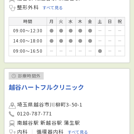
整形外科
すべて見る
時間
月
火
水
木
金
土
日
祝
09:00～12:30
●
●
●
●
●
－
－
－
14:00～18:00
●
●
●
●
●
－
－
－
09:00～16:50
－
－
－
－
－
●
－
－
診療時間外
越谷ハートフルクリニック
埼玉県越谷市川柳町3-50-1
0120-787-771
南越谷駅 新越谷駅 蒲生駅
内科
循環器内科
すべて見る