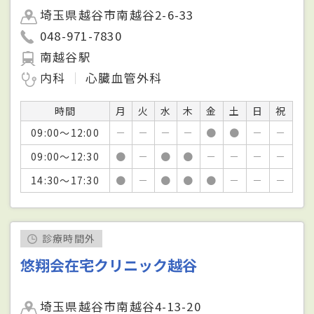
埼玉県越谷市南越谷2-6-33
048-971-7830
南越谷駅
内科
心臓血管外科
時間
月
火
水
木
金
土
日
祝
09:00～12:00
－
－
－
－
●
●
－
－
09:00～12:30
●
－
●
●
－
－
－
－
14:30～17:30
●
－
●
●
●
－
－
－
診療時間外
悠翔会在宅クリニック越谷
埼玉県越谷市南越谷4-13-20