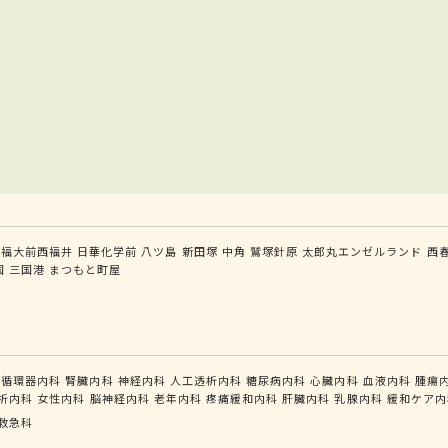
福大前西福井
日華化学前
八ツ島
新田塚
中角
鷲塚針原
太郎丸エンゼルランド
西
国
三国港
まつもと町屋
循環器内科
腎臓内科
神経内科
人工透析内科
糖尿病内科
心臓内科
血液内科
腫瘍
析内科
女性内科
脳神経内科
老年内科
疼痛緩和内科
肝臓内科
乳腺内科
緩和ケア内
救急科