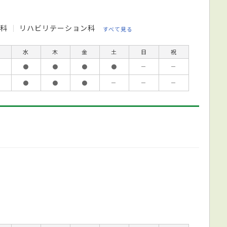
外科
リハビリテーション科
すべて見る
水
木
金
土
日
祝
●
●
●
●
－
－
●
●
●
－
－
－