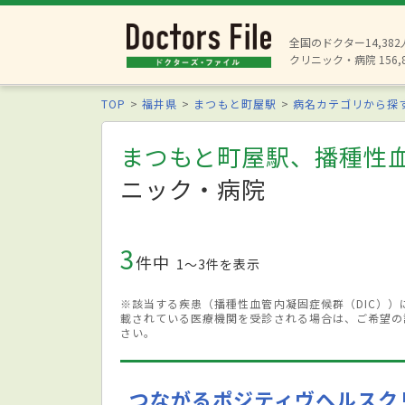
全国のドクター14,38
クリニック・病院 156,
TOP
福井県
まつもと町屋駅
病名カテゴリから探
まつもと町屋駅、播種性血
ニック・病院
3
件中
1〜3件を表示
※該当する疾患（播種性血管内凝固症候群（DIC）
載されている医療機関を受診される場合は、ご希望の
さい。
つながるポジティヴヘルスク