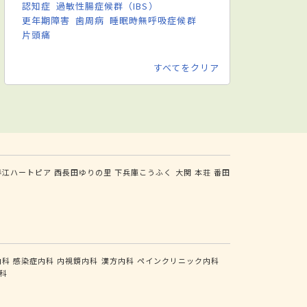
認知症
過敏性腸症候群（IBS）
更年期障害
歯周病
睡眠時無呼吸症候群
片頭痛
すべてをクリア
春江ハートピア
西長田ゆりの里
下兵庫こうふく
大関
本荘
番田
内科
感染症内科
内視鏡内科
漢方内科
ペインクリニック内科
科