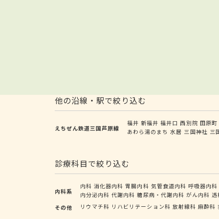
他の沿線・駅で絞り込む
福井
新福井
福井口
西別院
田原町
えちぜん鉄道三国芦原線
あわら湯のまち
水居
三国神社
三
診療科目で絞り込む
内科
消化器内科
胃腸内科
気管食道内科
呼吸器内科
内科系
内分泌内科
代謝内科
糖尿病・代謝内科
がん内科
透
リウマチ科
リハビリテーション科
放射線科
麻酔科
その他