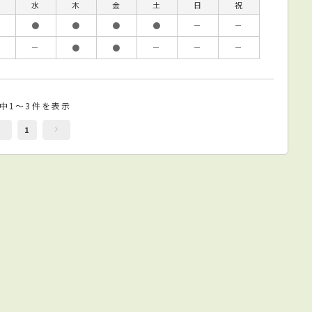
水
木
金
土
日
祝
●
●
●
●
－
－
－
●
●
－
－
－
件中1～3件を表示
1