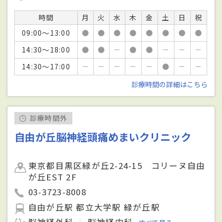
時間
月
火
水
木
金
土
日
祝
09:00～13:00
●
●
●
●
●
●
●
●
14:30～18:00
●
●
－
●
●
－
－
－
14:30～17:00
－
－
－
－
－
●
－
－
診療時間の詳細はこちら
診療時間外
自由が丘脳神経頭痛めまいクリニック
東京都目黒区緑が丘2-24-15 コリーヌ自由
が丘EST 2F
03-3723-8008
自由が丘駅 都立大学駅 緑が丘駅
脳神経外科
脳神経内科