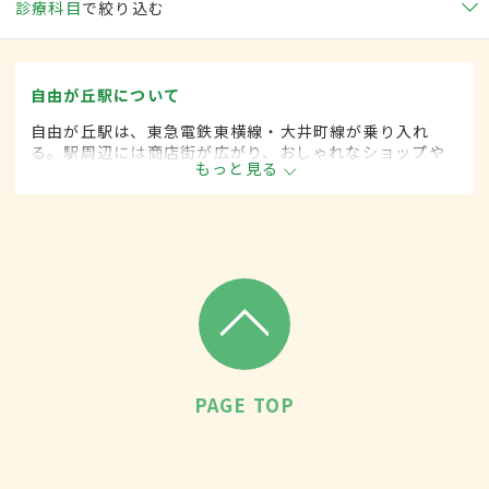
診療科目
で絞り込む
自由が丘駅について
自由が丘駅は、東急電鉄東横線・大井町線が乗り入れ
る。駅周辺には商店街が広がり、おしゃれなショップや
もっと見る
カフェが多く立ち並ぶ。買い物に訪れるのはもちろん、
住みたい街としても人気が高い。1日の乗降者数は約10
万人。
PAGE TOP