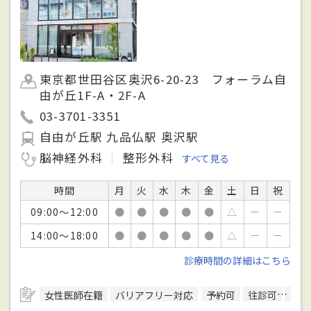
東京都世田谷区奥沢6-20-23 フォーラム自
由が丘1F-A・2F-A
03-3701-3351
自由が丘駅 九品仏駅 奥沢駅
脳神経外科
整形外科
すべて見る
時間
月
火
水
木
金
土
日
祝
09:00～12:00
●
●
●
●
●
△
－
－
14:00～18:00
●
●
●
●
●
△
－
－
診療時間の詳細はこちら
女性医師在籍
バリアフリー対応
予約可
往診可
訪問