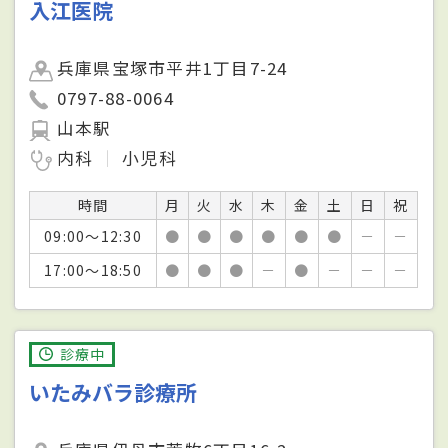
入江医院
兵庫県宝塚市平井1丁目7-24
0797-88-0064
山本駅
内科
小児科
時間
月
火
水
木
金
土
日
祝
09:00～12:30
●
●
●
●
●
●
－
－
17:00～18:50
●
●
●
－
●
－
－
－
診療中
いたみバラ診療所