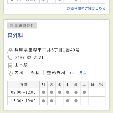
診療時間の詳細はこちら
診療時間外
森外科
兵庫県宝塚市平井5丁目1番40号
0797-82-2121
山本駅
内科
外科
整形外科
すべて見る
時間
月
火
水
木
金
土
日
祝
09:00～12:00
●
●
●
●
●
●
－
－
16:30～19:00
●
●
－
●
●
－
－
－