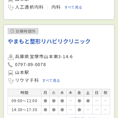
人工透析内科
内科
すべて見る
診療時間外
やまもと整形リハビリクリニック
兵庫県宝塚市山本東3-14-6
0797-89-0078
山本駅
リウマチ科
すべて見る
時間
月
火
水
木
金
土
日
祝
09:00～12:00
●
●
●
－
●
●
－
－
14:30～17:30
●
●
●
－
●
－
－
－