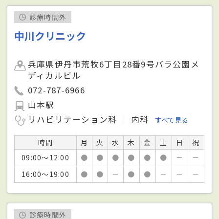
診療時間外
中川クリニック
兵庫県伊丹市荒牧6丁目28番9号バラ公園メ
ディカルビル
072-787-6966
山本駅
リハビリテーション科
内科
すべて見る
時間
月
火
水
木
金
土
日
祝
09:00～12:00
●
●
●
●
●
●
－
－
16:00～19:00
●
●
－
●
●
－
－
－
診療時間外