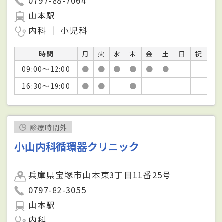
0797-88-7064
山本駅
内科
小児科
時間
月
火
水
木
金
土
日
祝
09:00～12:00
●
●
●
●
●
●
－
－
16:30～19:00
●
●
－
●
－
－
－
－
診療時間外
小山内科循環器クリニック
兵庫県宝塚市山本東3丁目11番25号
0797-82-3055
山本駅
内科