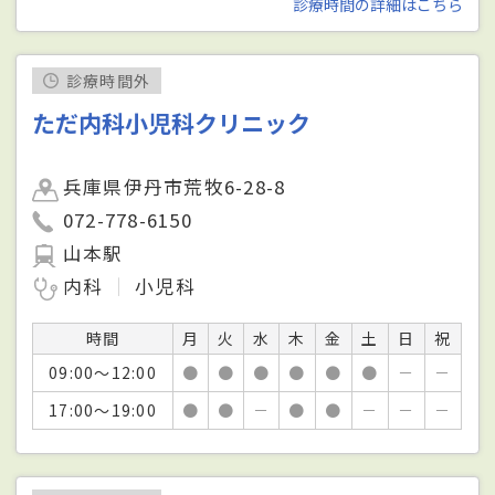
診療時間の詳細はこちら
診療時間外
ただ内科小児科クリニック
兵庫県伊丹市荒牧6-28-8
072-778-6150
山本駅
内科
小児科
時間
月
火
水
木
金
土
日
祝
09:00～12:00
●
●
●
●
●
●
－
－
17:00～19:00
●
●
－
●
●
－
－
－