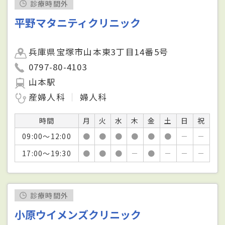
診療時間外
平野マタニティクリニック
兵庫県宝塚市山本東3丁目14番5号
0797-80-4103
山本駅
産婦人科
婦人科
時間
月
火
水
木
金
土
日
祝
09:00～12:00
●
●
●
●
●
●
－
－
17:00～19:30
●
●
●
－
●
－
－
－
診療時間外
小原ウイメンズクリニック