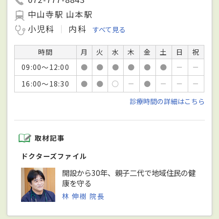
中山寺駅 山本駅
小児科
内科
すべて見る
時間
月
火
水
木
金
土
日
祝
09:00～12:00
●
●
●
●
●
●
－
－
16:00～18:30
●
●
○
－
●
－
－
－
診療時間の詳細はこちら
取材記事
ドクターズファイル
開設から30年、親子二代で地域住民の健
康を守る
林 伸樹 院長