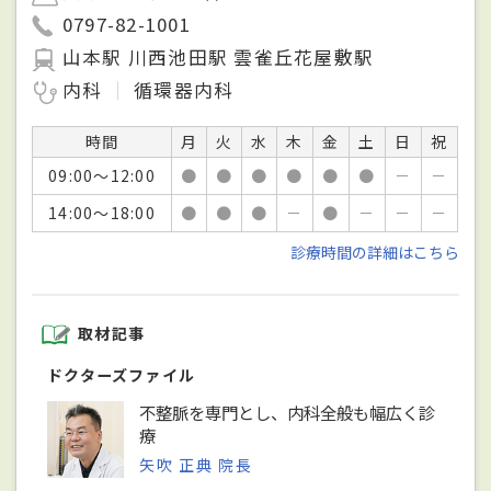
0797-82-1001
山本駅 川西池田駅 雲雀丘花屋敷駅
内科
循環器内科
時間
月
火
水
木
金
土
日
祝
09:00～12:00
●
●
●
●
●
●
－
－
14:00～18:00
●
●
●
－
●
－
－
－
診療時間の詳細はこちら
取材記事
ドクターズファイル
不整脈を専門とし、内科全般も幅広く診
療
矢吹 正典 院長