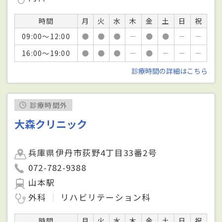
時間
月
火
水
木
金
土
日
祝
09:00～12:00
●
●
●
－
●
●
－
－
16:00～19:00
●
●
●
－
●
－
－
－
診療時間の詳細はこちら
診療時間外
大森クリニック
兵庫県伊丹市荻野4丁目33番2号
072-782-9388
山本駅
外科
リハビリテーション科
時間
月
火
水
木
金
土
日
祝