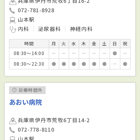
兵庫県伊丹市荒牧6丁目16-2
072-781-8928
山本駅
内科
泌尿器科
神経内科
時間
月
火
水
木
金
土
日
祝
08:30～14:00
－
－
－
－
－
－
●
－
08:30～22:30
●
●
●
●
●
●
－
●
診療時間外
あおい病院
兵庫県伊丹市荒牧6丁目14-2
072-778-8110
山本駅