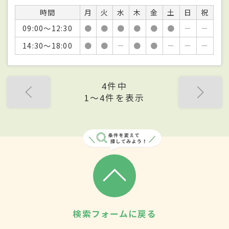
時間
月
火
水
木
金
土
日
祝
09:00～12:30
●
●
●
●
●
●
－
－
14:30～18:00
●
●
－
●
●
－
－
－
4件中
1〜4件を表示
検索フォームに戻る