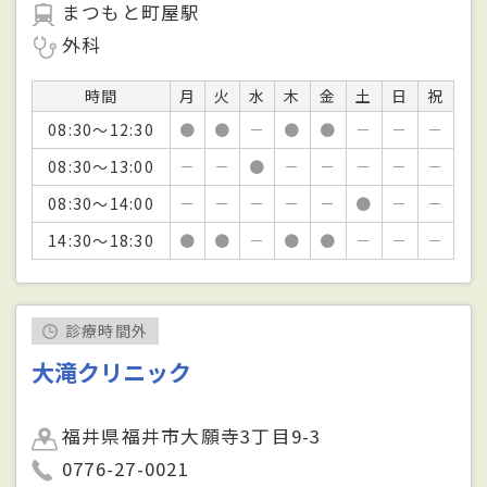
まつもと町屋駅
外科
時間
月
火
水
木
金
土
日
祝
08:30～12:30
●
●
－
●
●
－
－
－
08:30～13:00
－
－
●
－
－
－
－
－
08:30～14:00
－
－
－
－
－
●
－
－
14:30～18:30
●
●
－
●
●
－
－
－
診療時間外
大滝クリニック
福井県福井市大願寺3丁目9-3
0776-27-0021