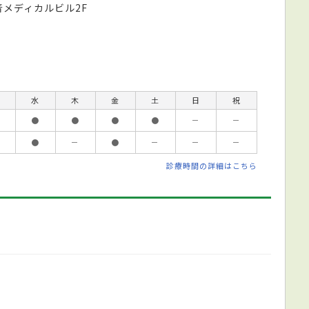
音メディカルビル2F
水
木
金
土
日
祝
●
●
●
●
－
－
●
－
●
－
－
－
診療時間の詳細はこちら