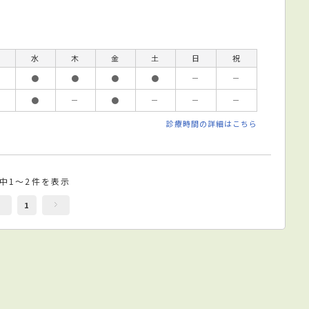
水
木
金
土
日
祝
●
●
●
●
－
－
●
－
●
－
－
－
診療時間の詳細はこちら
件中1～2件を表示
1