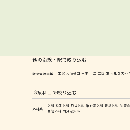
他の沿線・駅で絞り込む
宝塚
大阪梅田
中津
十三
三国
庄内
服部天神
阪急宝塚本線
診療科目で絞り込む
外科
整形外科
形成外科
消化器外科
胃腸外科
気管
外科系
血管外科
内分泌外科