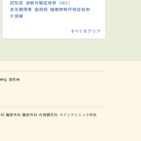
認知症
過敏性腸症候群（IBS）
更年期障害
歯周病
睡眠時無呼吸症候群
片頭痛
すべてをクリア
神社
清荒神
外科
胸部外科
腹部外科
内視鏡外科
ペインクリニック外科