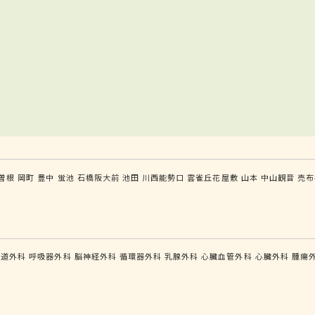
曽根
岡町
豊中
蛍池
石橋阪大前
池田
川西能勢口
雲雀丘花屋敷
山本
中山観音
売布
食道外科
呼吸器外科
脳神経外科
循環器外科
乳腺外科
心臓血管外科
心臓外科
腫瘍