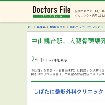
全国のドクター14,35
クリニック・病院 156,
TOP
兵庫県
中山観音駅
病名カテゴリから探す
中山観音駅、大腿骨頭壊
2
件中
1〜2件を表示
※該当する疾患（大腿骨頭壊死）に関連する診療科を
関を受診される場合は、ご希望の診療内容が受けられ
しばたに整形外科クリニック