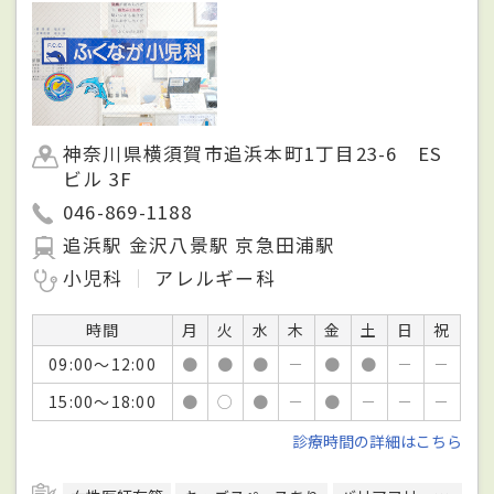
神奈川県横須賀市追浜本町1丁目23-6 ES
ビル 3F
046-869-1188
追浜駅 金沢八景駅 京急田浦駅
小児科
アレルギー科
時間
月
火
水
木
金
土
日
祝
09:00～12:00
●
●
●
－
●
●
－
－
15:00～18:00
●
○
●
－
●
－
－
－
診療時間の詳細はこちら