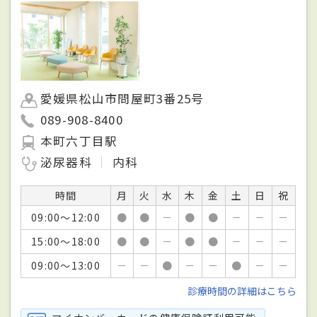
愛媛県松山市問屋町3番25号
089-908-8400
本町六丁目駅
泌尿器科
内科
時間
月
火
水
木
金
土
日
祝
09:00～12:00
●
●
－
●
●
－
－
－
15:00～18:00
●
●
－
●
●
－
－
－
09:00～13:00
－
－
●
－
－
●
－
－
診療時間の詳細はこちら