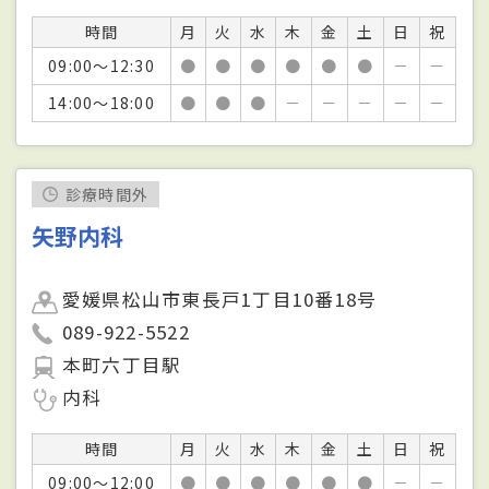
時間
月
火
水
木
金
土
日
祝
09:00～12:30
●
●
●
●
●
●
－
－
14:00～18:00
●
●
●
－
－
－
－
－
診療時間外
矢野内科
愛媛県松山市東長戸1丁目10番18号
089-922-5522
本町六丁目駅
内科
時間
月
火
水
木
金
土
日
祝
09:00～12:00
●
●
●
●
●
●
－
－