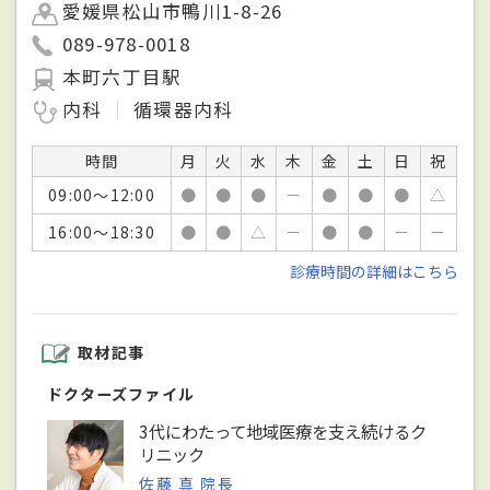
愛媛県松山市鴨川1-8-26
089-978-0018
本町六丁目駅
内科
循環器内科
時間
月
火
水
木
金
土
日
祝
09:00～12:00
●
●
●
－
●
●
●
△
16:00～18:30
●
●
△
－
●
●
－
－
診療時間の詳細はこちら
取材記事
ドクターズファイル
3代にわたって地域医療を支え続けるク
リニック
佐藤 真 院長