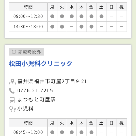
時間
月
火
水
木
金
土
日
祝
09:00～12:30
●
●
●
●
●
●
－
－
14:30～18:00
●
●
－
●
●
－
－
－
診療時間外
松田小児科クリニック
福井県福井市町屋2丁目9-21
0776-21-7215
まつもと町屋駅
小児科
時間
月
火
水
木
金
土
日
祝
08:45～12:00
●
●
●
●
●
－
－
－